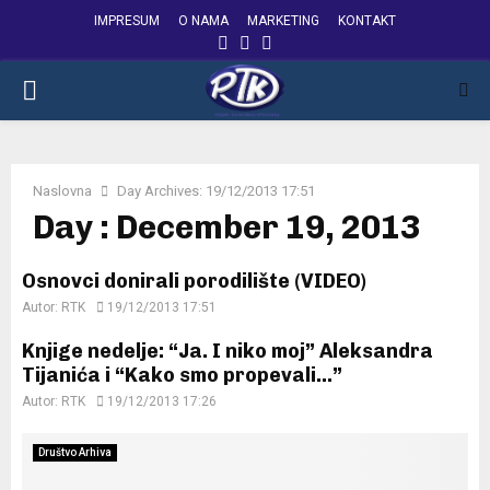
IMPRESUM
O NAMA
MARKETING
KONTAKT
FACEBOOK
INSTAGRAM
YOUTUBE
PRIMARY
MENU
Naslovna
Day Archives: 19/12/2013 17:51
Day : December 19, 2013
Osnovci donirali porodilište (VIDEO)
Autor:
RTK
19/12/2013 17:51
Knjige nedelje: “Ja. I niko moj” Aleksandra
Tijanića i “Kako smo propevali…”
Autor:
RTK
19/12/2013 17:26
Društvo Arhiva