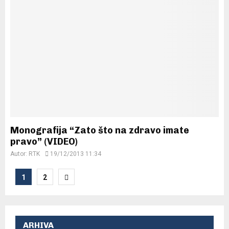
Monografija “Zato što na zdravo imate
pravo” (VIDEO)
Autor:
RTK
19/12/2013 11:34
Posts
1
2
pagination
ARHIVA