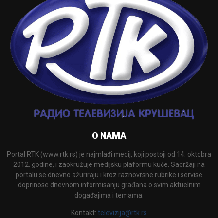
O NAMA
Portal RTK (www.rtk.rs) je najmlađi medij, koji postoji od 14. oktobra
2012. godine, i zaokružuje medijsku plaformu kuće. Sadržaji na
portalu se dnevno ažuriraju i kroz raznovrsne rubrike i servise
doprinose dnevnom informisanju građana o svim aktuelnim
događajima i temama.
Kontakt:
televizija@rtk.rs