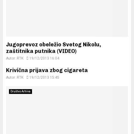
Jugoprevoz obeležio Svetog Nikolu,
zaštitnika putnika (VIDEO)
Autor:
RTK
19/12/2013 16:04
Krivična prijava zbog cigareta
Autor:
RTK
19/12/2013 15:45
Društvo Arhiva