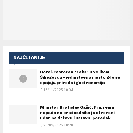
NAJČITANIJE
Hotel-restoran “Zaks” u Velikom
Šiljegovcu – jedinstveno mesto gde se
spajaju priroda i gastronomija
16/11/2025 10:04
Ministar Bratislav Gašić: Priprema
napada na predsednika je otvoreni
udar na državu i ustavni poredak
25/02/2026 10:20