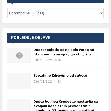
POSLEDNJE OBJAVE
Upozorenje da se ne pale vatre na
otvorenom i ne spaljuju strnjišta
06/08/2026 13:06
Zvezdano Zdravinje od subote
06/08/2026 11:33
Opšta bolnica Kruševac nastavlja sa
akcijom besplatnih preventivnih
pregleda, 23. avgusta preventivni