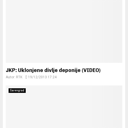
JKP: Uklonjene divlje deponije (VIDEO)
Autor:
RTK
19/12/2013 17:24
Šarengrad