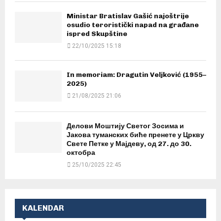
Ministar Bratislav Gašić najoštrije
osudio teroristički napad na građane
ispred Skupštine
22/10/2025 15:18
In memoriam: Dragutin Veljković (1955–
2025)
21/08/2025 21:06
Делови Моштију Светог Зосима и
Јакова туманских биће пренете у Цркву
Свете Петке у Мајдеву, од 27. до 30.
октобра
25/10/2025 22:45
KALENDAR