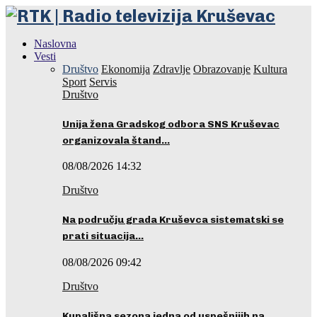
Naslovna
Vesti
Društvo
Ekonomija
Zdravlje
Obrazovanje
Kultura
Sport
Servis
Društvo
Unija žena Gradskog odbora SNS Kruševac
organizovala štand…
08/08/2026 14:32
Društvo
Na području grada Kruševca sistematski se
prati situacija…
08/08/2026 09:42
Društvo
Kupališna sezona jedna od uspešnijih na