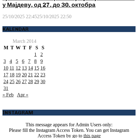
у Мајдеву, од 27. до 30. октобра
25/10/2025 22:45
25/10/2025 22:50
KALENDAR
March 2014
M
T
W
T
F
S
S
1
2
3
4
5
6
7
8
9
10
11
12
13
14
15
16
17
18
19
20
21
22
23
24
25
26
27
28
29
30
31
« Feb
Apr »
INSTAGRAM
This message appears for Admin Users only:
Please fill the Instagram Access Token. You can get Instagram
Access Token by go to
this page