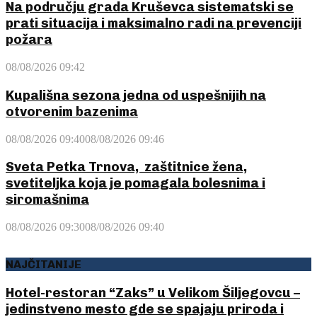
Na području grada Kruševca sistematski se
prati situacija i maksimalno radi na prevenciji
požara
08/08/2026 09:42
Kupališna sezona jedna od uspešnijih na
otvorenim bazenima
08/08/2026 09:40
08/08/2026 09:46
Sveta Petka Trnova, zaštitnice žena,
svetiteljka koja je pomagala bolesnima i
siromašnima
08/08/2026 09:30
08/08/2026 09:40
NAJČITANIJE
Hotel-restoran “Zaks” u Velikom Šiljegovcu –
jedinstveno mesto gde se spajaju priroda i