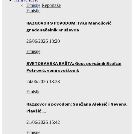
Emisije
Reportaže
Emisije
RAZGOVOR S POVODOM: Ivan Manojlović
gradonačelnik Kruševca
26/06/2026 18:20
Emisije
SVETOSAVSKA BAŠTA: Gost poručnik Stefan
Petrović, vojni sveštenik
24/06/2026 18:28
Emisije
Razgovor s povodom: Snežana Aleksić i Nevena
Plavšić,…
21/06/2026 15:42
Emisije