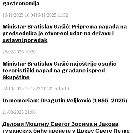
gastronomija
16/11/2025 10:04
16/11/2025 11:32
Ministar Bratislav Gašić: Priprema napada na
predsednika je otvoreni udar na državu i
ustavni poredak
25/02/2026 10:20
Ministar Bratislav Gašić najoštrije osudio
teroristički napad na građane ispred
Skupštine
22/10/2025 15:18
22/10/2025 15:19
In memoriam: Dragutin Veljković (1955–2025)
21/08/2025 21:06
Делови Моштију Светог Зосима и Јакова
туманских биће пренете у Цркву Свете Петке