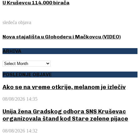
U Kruševcu 114.000 birača
sledeća objava
Nova stajališta u Globoderu i Mačkovcu (VIDEO)
ARHIVA
ARHIVA
POSLEDNJE OBJAVE
Ako se na vreme otkrije, melanom je izlečiv
08/08/2026 14:35
Unija žena Gradskog odbora SNS Kruševac
organizovala štand kod Stare zelene pijace
08/08/2026 14:32