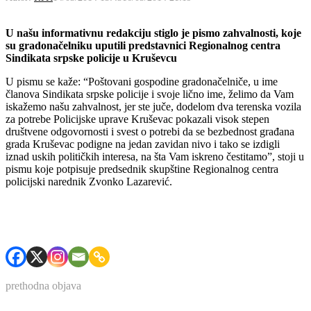
U našu informativnu redakciju stiglo je pismo zahvalnosti, koje
su gradonačelniku uputili predstavnici Regionalnog centra
Sindikata srpske policije u Kruševcu
U pismu se kaže: “Poštovani gospodine gradonačelniče, u ime
članova Sindikata srpske policije i svoje lično ime, želimo da Vam
iskažemo našu zahvalnost, jer ste juče, dodelom dva terenska vozila
za potrebe Policijske uprave Kruševac pokazali visok stepen
društvene odgovornosti i svest o potrebi da se bezbednost građana
grada Kruševac podigne na jedan zavidan nivo i tako se izdigli
iznad uskih političkih interesa, na šta Vam iskreno čestitamo”, stoji u
pismu koje potpisuje predsednik skupštine Regionalnog centra
policijski narednik Zvonko Lazarević.
prethodna objava