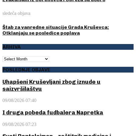
sledeća objava
Štab za vanredne situacije Grada Kruševca:
Otklanjaju se posledice poplava
ARHIVA
ARHIVA
POSLEDNJE OBJAVE
Uhapšeni Kruševljani zbog iznude u
saizvršilaštvu
09/08/2026 07:40
I druga pobeda fudbalera Napretka
09/08/2026 07:23