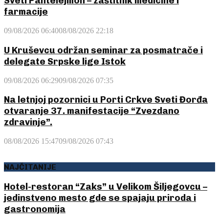
Sveti Pantelejmon – zaštitnik medicine i
farmacije
09/08/2026 06:40
08/08/2026 22:18
U Kruševcu održan seminar za posmatrače i
delegate Srpske lige Istok
09/08/2026 06:29
09/08/2026 07:35
Na letnjoj pozornici u Porti Crkve Sveti Đorđa
otvaranje 37. manifestacije “Zvezdano
zdravinje”.
08/08/2026 15:47
09/08/2026 07:43
NAJČITANIJE
Hotel-restoran “Zaks” u Velikom Šiljegovcu –
jedinstveno mesto gde se spajaju priroda i
gastronomija