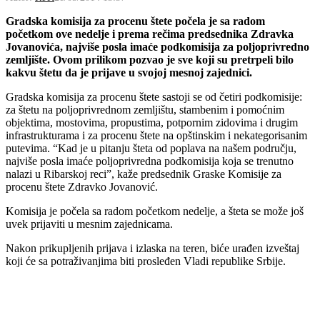
Gradska komisija za procenu štete počela je sa radom
početkom ove nedelje i prema rečima predsednika Zdravka
Jovanovića, najviše posla imaće podkomisija za poljoprivredno
zemljište. Ovom prilikom pozvao je sve koji su pretrpeli bilo
kakvu štetu da je prijave u svojoj mesnoj zajednici.
Gradska komisija za procenu štete sastoji se od četiri podkomisije:
za štetu na poljoprivrednom zemljištu, stambenim i pomoćnim
objektima, mostovima, propustima, potpornim zidovima i drugim
infrastrukturama i za procenu štete na opštinskim i nekategorisanim
putevima. “Kad je u pitanju šteta od poplava na našem području,
najviše posla imaće poljoprivredna podkomisija koja se trenutno
nalazi u Ribarskoj reci”, kaže predsednik Graske Komisije za
procenu štete Zdravko Jovanović.
Komisija je počela sa radom početkom nedelje, a šteta se može još
uvek prijaviti u mesnim zajednicama.
Nakon prikupljenih prijava i izlaska na teren, biće urađen izveštaj
koji će sa potraživanjima biti prosleđen Vladi republike Srbije.