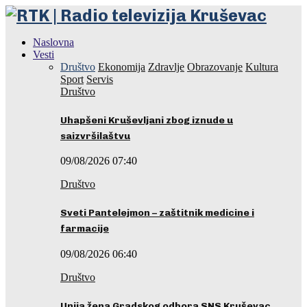
Naslovna
Vesti
Društvo
Ekonomija
Zdravlje
Obrazovanje
Kultura
Sport
Servis
Društvo
Uhapšeni Kruševljani zbog iznude u
saizvršilaštvu
09/08/2026 07:40
Društvo
Sveti Pantelejmon – zaštitnik medicine i
farmacije
09/08/2026 06:40
Društvo
Unija žena Gradskog odbora SNS Kruševac