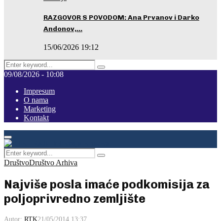
RAZGOVOR S POVODOM: Ana Prvanov i Darko
Andonov,…
15/06/2026 19:12
Search
Pretraga
for:
09/08/2026 - 10:08
Impresum
O nama
Marketing
Kontakt
Facebook
Instagram
Youtube
Primary
Menu
Search
Pretraga
for:
Društvo
Društvo Arhiva
Najviše posla imaće podkomisija za
poljoprivredno zemljište
Autor:
RTK
21/05/2014 13:37