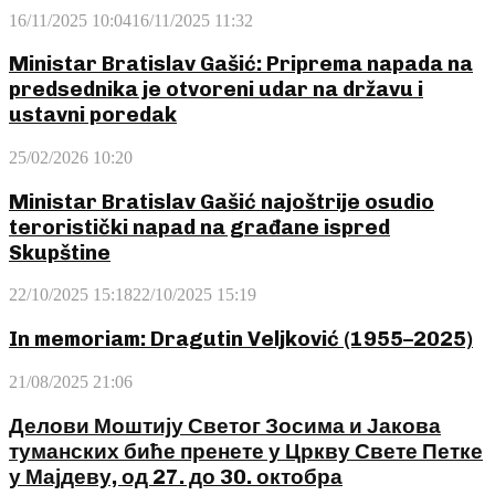
16/11/2025 10:04
16/11/2025 11:32
Ministar Bratislav Gašić: Priprema napada na
predsednika je otvoreni udar na državu i
ustavni poredak
25/02/2026 10:20
Ministar Bratislav Gašić najoštrije osudio
teroristički napad na građane ispred
Skupštine
22/10/2025 15:18
22/10/2025 15:19
In memoriam: Dragutin Veljković (1955–2025)
21/08/2025 21:06
Делови Моштију Светог Зосима и Јакова
туманских биће пренете у Цркву Свете Петке
у Мајдеву, од 27. до 30. октобра