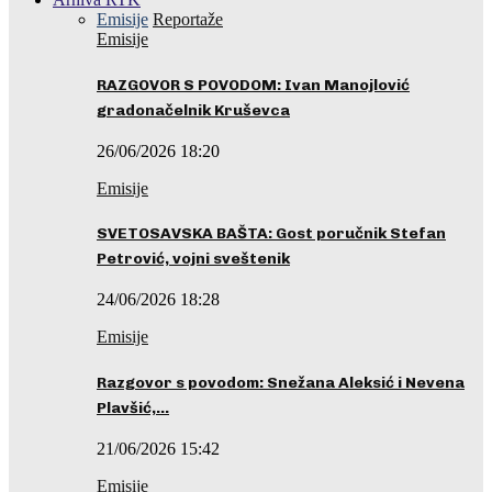
Emisije
Reportaže
Emisije
RAZGOVOR S POVODOM: Ivan Manojlović
gradonačelnik Kruševca
26/06/2026 18:20
Emisije
SVETOSAVSKA BAŠTA: Gost poručnik Stefan
Petrović, vojni sveštenik
24/06/2026 18:28
Emisije
Razgovor s povodom: Snežana Aleksić i Nevena
Plavšić,…
21/06/2026 15:42
Emisije