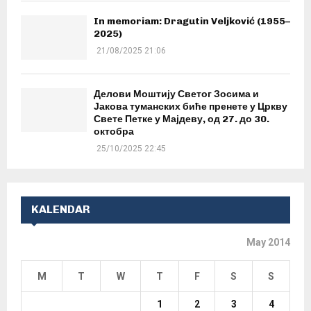
In memoriam: Dragutin Veljković (1955–
2025)
21/08/2025 21:06
Делови Моштију Светог Зосима и
Јакова туманских биће пренете у Цркву
Свете Петке у Мајдеву, од 27. до 30.
октобра
25/10/2025 22:45
KALENDAR
May 2014
M
T
W
T
F
S
S
1
2
3
4