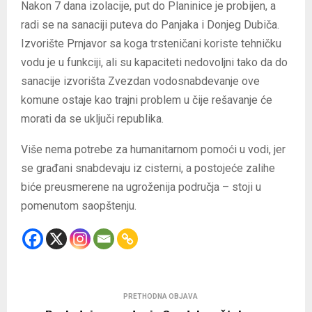
Nakon 7 dana izolacije, put do Planinice je probijen, a
radi se na sanaciji puteva do Panjaka i Donjeg Dubiča.
Izvorište Prnjavor sa koga trsteničani koriste tehničku
vodu je u funkciji, ali su kapaciteti nedovoljni tako da do
sanacije izvorišta Zvezdan vodosnabdevanje ove
komune ostaje kao trajni problem u čije rešavanje će
morati da se uključi republika.
Više nema potrebe za humanitarnom pomoći u vodi, jer
se građani snabdevaju iz cisterni, a postojeće zalihe
biće preusmerene na ugroženija područja – stoji u
pomenutom saopštenju.
PRETHODNA OBJAVA