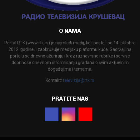
O NAMA
Portal RTK (www.rtk.rs) je najmlađi medij, koji postoji od 14. oktobra
2012. godine, i zaokružuje medijsku plaformu kuće. Sadržaji na
portalu se dnevno ažuriraju i kroz raznovrsne rubrike i servise
doprinose dnevnom informisanju građana o svim aktuelnim
događajima i temama.
Kontakt:
televizija@rtk.rs
PRATITE NAS