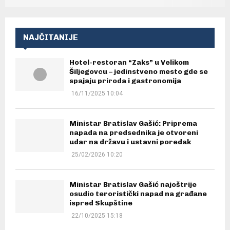
NAJČITANIJE
Hotel-restoran “Zaks” u Velikom
Šiljegovcu – jedinstveno mesto gde se
spajaju priroda i gastronomija
16/11/2025 10:04
Ministar Bratislav Gašić: Priprema
napada na predsednika je otvoreni
udar na državu i ustavni poredak
25/02/2026 10:20
Ministar Bratislav Gašić najoštrije
osudio teroristički napad na građane
ispred Skupštine
22/10/2025 15:18