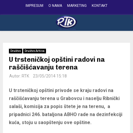
IMPRESUM
O NAMA
MARKETING
KONTAKT
FACEBOOK
INSTAGRAM
YOUTUBE
PRIMARY
MENU
Društvo
Društvo Arhiva
U trsteničkoj opštini radovi na
raščišćavanju terena
Autor:
RTK
23/05/2014 15:18
U trsteničkoj opštini privode se kraju radovi na
raščišćavanju terena u Grabovcu i naselju Ribnički
salaši, komisija za popis štete je na terenu, a
pripadnici 246. bataljona ABHO rade na dezinfekciji
kuća, stoju u saopštenju ove opštine.