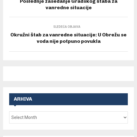
Poslednje zasedanje Gradskog štaba za
vanredne situacije
SLEDEĆA OBJAVA
Okružni štab za vanredne situacije: U Obrežu se
voda nije potpuno povukla
ARHIVA