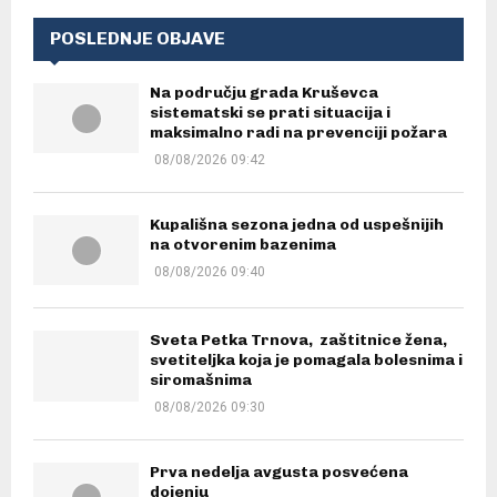
POSLEDNJE OBJAVE
Na području grada Kruševca
sistematski se prati situacija i
maksimalno radi na prevenciji požara
08/08/2026 09:42
Kupališna sezona jedna od uspešnijih
na otvorenim bazenima
08/08/2026 09:40
Sveta Petka Trnova, zaštitnice žena,
svetiteljka koja je pomagala bolesnima i
siromašnima
08/08/2026 09:30
Prva nedelja avgusta posvećena
dojenju