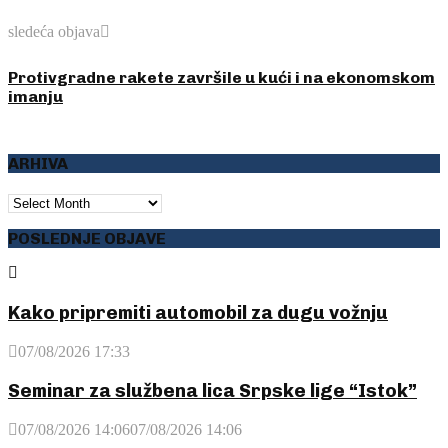
sledeća objava
Protivgradne rakete završile u kući i na ekonomskom
imanju
ARHIVA
ARHIVA
POSLEDNJE OBJAVE
Kako pripremiti automobil za dugu vožnju
07/08/2026 17:33
Seminar za službena lica Srpske lige “Istok”
07/08/2026 14:06
07/08/2026 14:06