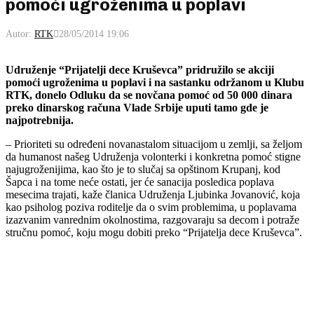
pomoći ugroženima u poplavi
Autor:
RTK
28/05/2014 19:06
Udruženje “Prijatelji dece Kruševca” pridružilo se akciji
pomoći ugroženima u poplavi i na sastanku održanom u Klubu
RTK, donelo Odluku da se novčana pomoć od 50 000 dinara
preko dinarskog računa Vlade Srbije uputi tamo gde je
najpotrebnija.
– Prioriteti su određeni novanastalom situacijom u zemlji, sa željom
da humanost našeg Udruženja volonterki i konkretna pomoć stigne
najugroženijima, kao što je to slučaj sa opštinom Krupanj, kod
Šapca i na tome neće ostati, jer će sanacija posledica poplava
mesecima trajati, kaže članica Udruženja Ljubinka Jovanović, koja
kao psiholog poziva roditelje da o svim problemima, u poplavama
izazvanim vanrednim okolnostima, razgovaraju sa decom i potraže
stručnu pomoć, koju mogu dobiti preko “Prijatelja dece Kruševca”.