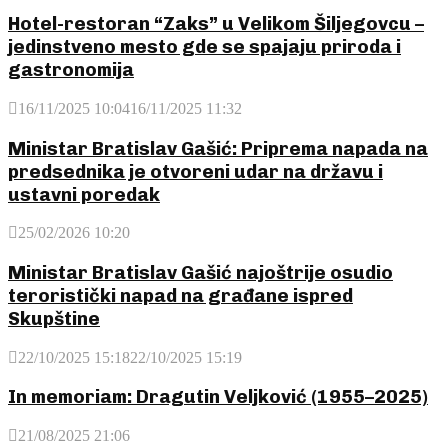
Hotel-restoran “Zaks” u Velikom Šiljegovcu –
jedinstveno mesto gde se spajaju priroda i
gastronomija
16/11/2025 10:04
16/11/2025 11:32
Ministar Bratislav Gašić: Priprema napada na
predsednika je otvoreni udar na državu i
ustavni poredak
25/02/2026 10:20
Ministar Bratislav Gašić najoštrije osudio
teroristički napad na građane ispred
Skupštine
22/10/2025 15:18
22/10/2025 15:19
In memoriam: Dragutin Veljković (1955–2025)
21/08/2025 21:06