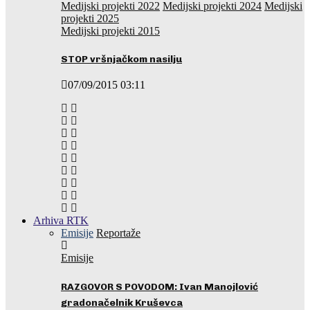
Medijski projekti 2022
Medijski projekti 2024
Medijski
projekti 2025
Medijski projekti 2015
STOP vršnjačkom nasilju
07/09/2015 03:11
Arhiva RTK
Emisije
Reportaže
Emisije
RAZGOVOR S POVODOM: Ivan Manojlović
gradonačelnik Kruševca