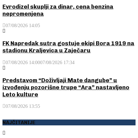
Evrodizel skuplji za dinar, cena benzina
nepromenjena
07/08/2026 14:05
FK Napredak sutra gostuje ekipi Bora 1919 na
stadionu Kraljevica u Zaječaru
07/08/2026 14:00
07/08/2026 17:34
Predstavom “Doživljaji Mate dangube” u
izvođenju pozorišne trupe “Ara” nastavljeno
Leto kulture
07/08/2026 13:55
NAJČITANIJE