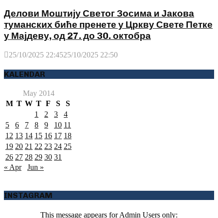
Делови Моштију Светог Зосима и Јакова
туманских биће пренете у Цркву Свете Петке
у Мајдеву, од 27. до 30. октобра
25/10/2025 22:45
25/10/2025 22:50
KALENDAR
May 2014
M
T
W
T
F
S
S
1
2
3
4
5
6
7
8
9
10
11
12
13
14
15
16
17
18
19
20
21
22
23
24
25
26
27
28
29
30
31
« Apr
Jun »
INSTAGRAM
This message appears for Admin Users only: