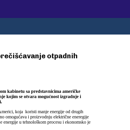
prečišćavanje otpadnih
vom kabinetu sa predstavnicima američke
e kojim se otvara mogućnost izgradnje i
i.
Americi, koja koristi manje energije od drugih
dno omogućava i proizvodnju električne eneregije
je energije u tehnološkom procesu i ekonomsko je