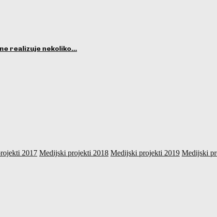
ne realizuje nekoliko…
rojekti 2017
Medijski projekti 2018
Medijski projekti 2019
Medijski pr