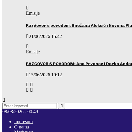
Emisije
Razgovor s povodom: Snežana Aleksić i Nevena Pla
21/06/2026 15:42
Emisije
RAZGOVOR S POVODOM: Ana Prvanov i Darko Ando
15/06/2026 19:12
Search
for:
Pretraga
08/08/2026 - 00:49
Impresum
O nama