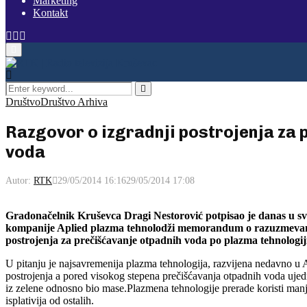
Marketing
Kontakt
Facebook
Instagram
Youtube
Primary
Menu
Search
for:
Pretraga
Društvo
Društvo Arhiva
Razgovor o izgradnji postrojenja za 
voda
Autor:
RTK
29/05/2014 16:16
29/05/2014 17:08
Gradonačelnik Kruševca Dragi Nestorović potpisao je danas u s
kompanije Aplied plazma tehnolodži memorandum o razuzmevanj
postrojenja za prečišćavanje otpadnih voda po plazma tehnologij
U pitanju je najsavremenija plazma tehnologija, razvijena nedavno u 
postrojenja a pored visokog stepena prečišćavanja otpadnih voda uje
iz zelene odnosno bio mase.Plazmena tehnologije prerade koristi man
isplativija od ostalih.