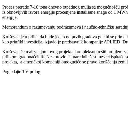
Proces prerade 7-10 tona dnevno otpadnog mulja sa mogućnošću proši
iz obnovljivih izvora energije procenjene instalisane snage od 1 MWh
energije.
Memorandum o razumevanju podrazumeva i naučno-tehničku saradnju 
Kruševac je u prilici da bude jedan od prvih gradova gde bi se primeni
kao grinfild investicija, izjavio je predstavnik kompanije APLIED D
Kruševac će realizacijom ovog projekta kompleksno rešiti problem zag
prilikom gradonačelnik Nestorović. U narednih šest meseci ispitaće se
projekta, a američkoj kompaniji omogućiće se pravo korišćenja zemlji
Pogledajte TV prilog.