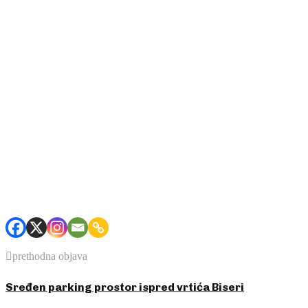
prethodna objava
Sređen parking prostor ispred vrtića Biseri