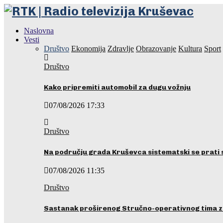
Naslovna
Vesti
Društvo
Ekonomija
Zdravlje
Obrazovanje
Kultura
Sport
Društvo
Kako pripremiti automobil za dugu vožnju
07/08/2026 17:33
Društvo
Na području grada Kruševca sistematski se prati 
07/08/2026 11:35
Društvo
Sastanak proširenog Stručno-operativnog tima z