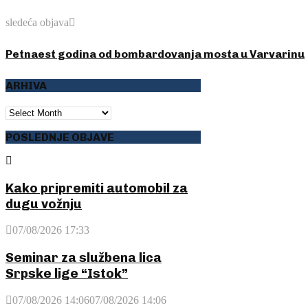
sledeća objava
Petnaest godina od bombardovanja mosta u Varvarinu
ARHIVA
ARHIVA
POSLEDNJE OBJAVE
Kako pripremiti automobil za
dugu vožnju
07/08/2026 17:33
Seminar za službena lica
Srpske lige “Istok”
07/08/2026 14:06
07/08/2026 14:06