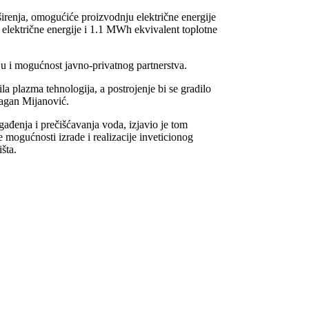
renja, omogućiće proizvodnju električne energije
 električne energije i 1.1 MWh ekvivalent toplotne
i mogućnost javno-privatnog partnerstva.
la plazma tehnologija, a postrojenje bi se gradilo
ragan Mijanović.
ađenja i prečišćavanja voda, izjavio je tom
 mogućnosti izrade i realizacije inveticionog
šta.