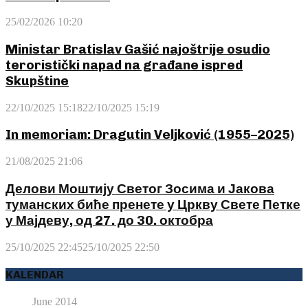
25/02/2026 10:20
Ministar Bratislav Gašić najoštrije osudio
teroristički napad na građane ispred
Skupštine
22/10/2025 15:18
22/10/2025 15:19
In memoriam: Dragutin Veljković (1955–2025)
21/08/2025 21:06
Делови Моштију Светог Зосима и Јакова
туманских биће пренете у Цркву Свете Петке
у Мајдеву, од 27. до 30. октобра
25/10/2025 22:45
25/10/2025 22:50
KALENDAR
June 2014