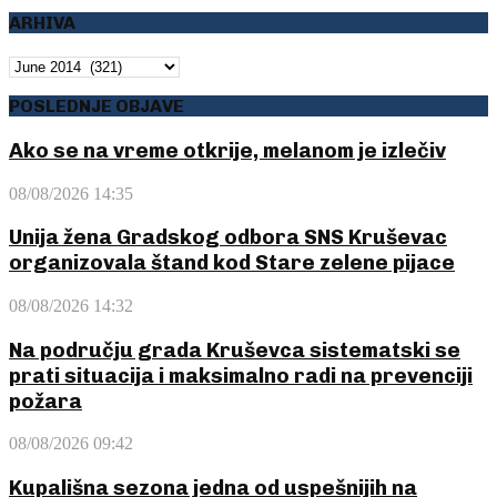
ARHIVA
ARHIVA
POSLEDNJE OBJAVE
Ako se na vreme otkrije, melanom je izlečiv
08/08/2026 14:35
Unija žena Gradskog odbora SNS Kruševac
organizovala štand kod Stare zelene pijace
08/08/2026 14:32
Na području grada Kruševca sistematski se
prati situacija i maksimalno radi na prevenciji
požara
08/08/2026 09:42
Kupališna sezona jedna od uspešnijih na