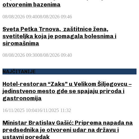
otvorenim bazenima
08/08/2026 09:40
08/08/2026 09:46
Sveta Petka Trnova, zaštitnice žena,
svetiteljka koja je pomagala bolesnima i
siromašnima
08/08/2026 09:30
08/08/2026 09:40
NAJČITANIJE
Hotel-restoran “Zaks” u Velikom Šiljegovcu –
jedinstveno mesto gde se spajaju priroda i
gastronomija
16/11/2025 10:04
16/11/2025 11:32
Ministar Bratislav Gašić: Priprema napada na
predsednika je otvoreni udar na državu i
ustavni poredak