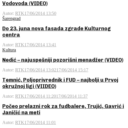
Vodovoda (VIDEO)
Autor:
RTK
17/06/2014 13:50
Šarengrad
Do 23. juna nova fasada zgrade Kulturnog
centra
Autor:
RTK
17/06/2014 13:41
Kultura
Nedić – najuspešniji pozorišni menadžer (VIDEO)
Autor:
RTK
17/06/2014 13:02
17/06/2014 15:17
Temnić, Poljoprivrednik i FUD – najbolji u Prvoj
okružnoj ligi (VIIDEO)
Autor:
RTK
17/06/2014 11:20
17/06/2014 11:37
Počeo prelazni rok za fudbalere, Trujić, Gavrić i
Janičić na meti
Autor:
RTK
17/06/2014 11:01