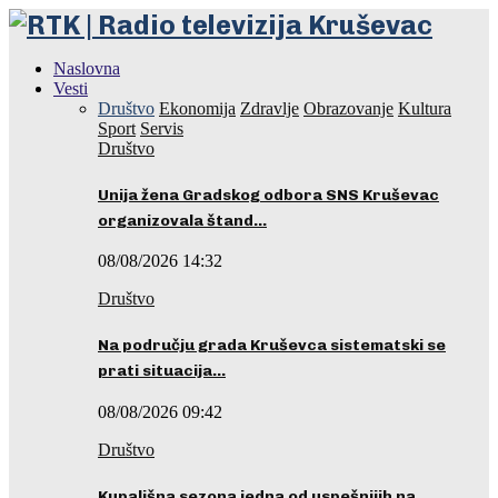
Naslovna
Vesti
Društvo
Ekonomija
Zdravlje
Obrazovanje
Kultura
Sport
Servis
Društvo
Unija žena Gradskog odbora SNS Kruševac
organizovala štand…
08/08/2026 14:32
Društvo
Na području grada Kruševca sistematski se
prati situacija…
08/08/2026 09:42
Društvo
Kupališna sezona jedna od uspešnijih na