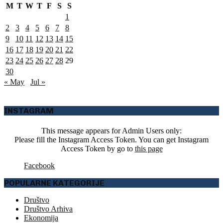
M
T
W
T
F
S
S
1
2
3
4
5
6
7
8
9
10
11
12
13
14
15
16
17
18
19
20
21
22
23
24
25
26
27
28
29
30
« May
Jul »
INSTAGRAM
This message appears for Admin Users only:
Please fill the Instagram Access Token. You can get Instagram
Access Token by go to
this page
Facebook
POPULARNE KATEGORIJE
Društvo
Društvo Arhiva
Ekonomija