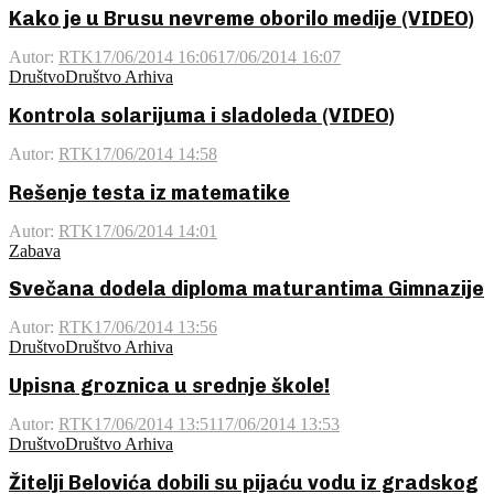
Kako je u Brusu nevreme oborilo medije (VIDEO)
Autor:
RTK
17/06/2014 16:06
17/06/2014 16:07
Društvo
Društvo Arhiva
Kontrola solarijuma i sladoleda (VIDEO)
Autor:
RTK
17/06/2014 14:58
Rešenje testa iz matematike
Autor:
RTK
17/06/2014 14:01
Zabava
Svečana dodela diploma maturantima Gimnazije
Autor:
RTK
17/06/2014 13:56
Društvo
Društvo Arhiva
Upisna groznica u srednje škole!
Autor:
RTK
17/06/2014 13:51
17/06/2014 13:53
Društvo
Društvo Arhiva
Žitelji Belovića dobili su pijaću vodu iz gradskog