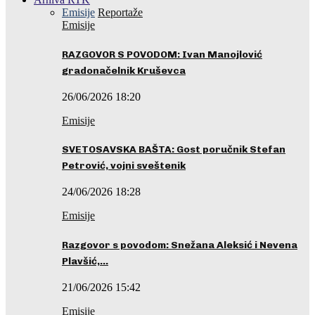
Emisije
Reportaže
Emisije
RAZGOVOR S POVODOM: Ivan Manojlović
gradonačelnik Kruševca
26/06/2026 18:20
Emisije
SVETOSAVSKA BAŠTA: Gost poručnik Stefan
Petrović, vojni sveštenik
24/06/2026 18:28
Emisije
Razgovor s povodom: Snežana Aleksić i Nevena
Plavšić,…
21/06/2026 15:42
Emisije