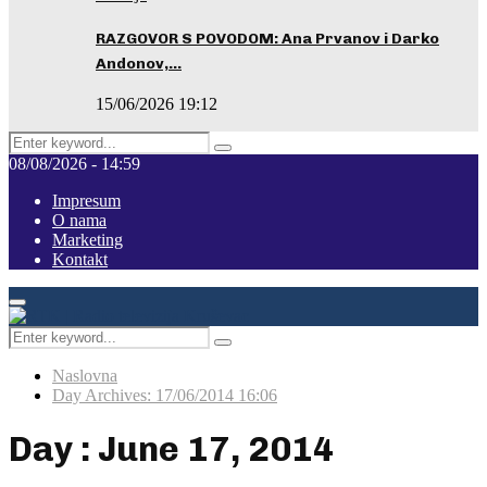
RAZGOVOR S POVODOM: Ana Prvanov i Darko
Andonov,…
15/06/2026 19:12
Search
Pretraga
for:
08/08/2026 - 14:59
Impresum
O nama
Marketing
Kontakt
Facebook
Instagram
Youtube
Primary
Menu
Search
Pretraga
for:
Naslovna
Day Archives: 17/06/2014 16:06
Day : June 17, 2014