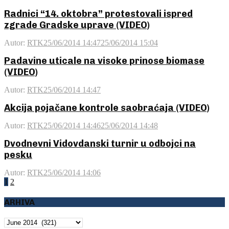
Radnici “14. oktobra” protestovali ispred
zgrade Gradske uprave (VIDEO)
Autor:
RTK
25/06/2014 14:47
25/06/2014 15:04
Padavine uticale na visoke prinose biomase
(VIDEO)
Autor:
RTK
25/06/2014 14:47
Akcija pojačane kontrole saobraćaja (VIDEO)
Autor:
RTK
25/06/2014 14:46
25/06/2014 14:48
Dvodnevni Vidovdanski turnir u odbojci na
pesku
Autor:
RTK
25/06/2014 14:06
Posts
1
2
pagination
ARHIVA
ARHIVA