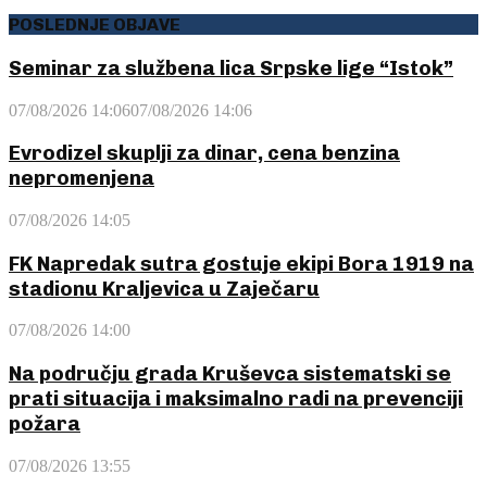
POSLEDNJE OBJAVE
Seminar za službena lica Srpske lige “Istok”
07/08/2026 14:06
07/08/2026 14:06
Evrodizel skuplji za dinar, cena benzina
nepromenjena
07/08/2026 14:05
FK Napredak sutra gostuje ekipi Bora 1919 na
stadionu Kraljevica u Zaječaru
07/08/2026 14:00
Na području grada Kruševca sistematski se
prati situacija i maksimalno radi na prevenciji
požara
07/08/2026 13:55