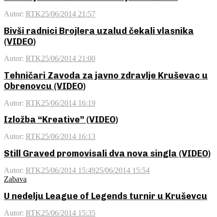
Autor:
RTK
25/06/2014 21:57
Bivši radnici Brojlera uzalud čekali vlasnika
(VIDEO)
Autor:
RTK
25/06/2014 21:00
Tehničari Zavoda za javno zdravlje Kruševac u
Obrenovcu (VIDEO)
Autor:
RTK
25/06/2014 16:19
Izložba “Kreative” (VIDEO)
Autor:
RTK
25/06/2014 16:13
Still Graved promovisali dva nova singla (VIDEO)
Autor:
RTK
25/06/2014 15:49
25/06/2014 15:54
Zabava
U nedelju League of Legends turnir u Kruševcu
Autor:
RTK
25/06/2014 15:35