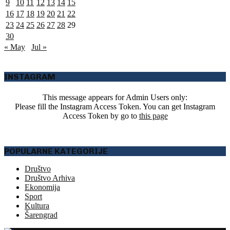
9
10
11
12
13
14
15
16
17
18
19
20
21
22
23
24
25
26
27
28
29
30
« May
Jul »
INSTAGRAM
This message appears for Admin Users only:
Please fill the Instagram Access Token. You can get Instagram
Access Token by go to
this page
POPULARNE KATEGORIJE
Društvo
Društvo Arhiva
Ekonomija
Sport
Kultura
Šarengrad