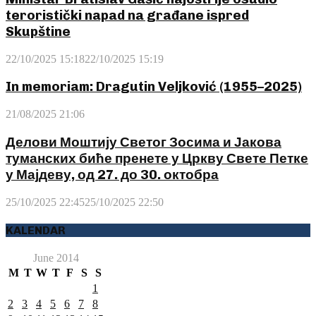
teroristički napad na građane ispred
Skupštine
22/10/2025 15:18
22/10/2025 15:19
In memoriam: Dragutin Veljković (1955–2025)
21/08/2025 21:06
Делови Моштију Светог Зосима и Јакова
туманских биће пренете у Цркву Свете Петке
у Мајдеву, од 27. до 30. октобра
25/10/2025 22:45
25/10/2025 22:50
KALENDAR
June 2014
M
T
W
T
F
S
S
1
2
3
4
5
6
7
8