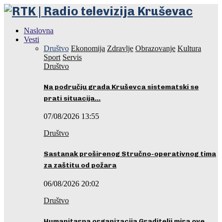
Naslovna
Vesti
Društvo
Ekonomija
Zdravlje
Obrazovanje
Kultura
Sport
Servis
Društvo
Na području grada Kruševca sistematski se
prati situacija…
07/08/2026 13:55
Društvo
Sastanak proširenog Stručno-operativnog tima
za zaštitu od požara
06/08/2026 20:02
Društvo
Humanitarna organizacija Graditelji mira ove