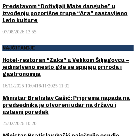
Predstavom “Doživljaji Mate dangube” u
izvođenju pozorišne trupe “Ara” nastavljeno
Leto kulture
07/08/2026 13:55
NAJČITANIJE
Hotel-restoran “Zaks” u Velikom Šiljegovcu –
jedinstveno mesto gde se spajaju priroda i
gastronomija
16/11/2025 10:04
16/11/2025 11:32
Ministar Bratislav Gašić: Priprema napada na
predsednika je otvoreni udar na državu i
ustavni poredak
25/02/2026 10:20
Ministar Bratislav Gašić najoštrije osudio