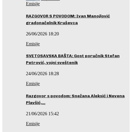
Emisije
RAZGOVOR S POVODOM: Ivan Manojlović
gradonačelnik Kruševca
26/06/2026 18:20
Emisije
SVETOSAVSKA BAŠTA: Gost poručnik Stefan
Petrović, vojni sveštenik
24/06/2026 18:28
Emisije
Razgovor s povodom: Snežana Aleksić i Nevena
Plavšić,…
21/06/2026 15:42
Emisije