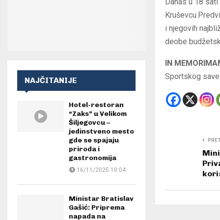
Danas u 18 sati
Kruševcu.Predvi
i njegovih najbl
deobe budžetsko
IN MEMORIMA
Sportskog savez
NAJČITANIJE
Hotel-restoran
“Zaks” u Velikom
Šiljegovcu –
jedinstveno mesto
gde se spajaju
PRE
priroda i
Mini
gastronomija
Priv
16/11/2025 10:04
kori
Ministar Bratislav
Gašić: Priprema
napada na