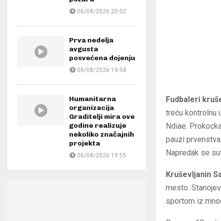
06/08/2026 20:02
Prva nedelja
avgusta
posvećena dojenju
06/08/2026 19:58
Fudbaleri kruš
Humanitarna
organizacija
treću kontrolnu 
Graditelji mira ove
Ndiae. Prokockal
godine realizuje
nekoliko značajnih
pauzi prvenstva,
projekta
Napredak se sut
06/08/2026 19:55
Kruševljanin S
mesto. Stanojev
sportom iz mnog