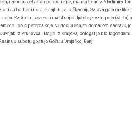
ećem, naročito četvrtom periodu igre, momci trenera Vladimira To
ili su borbeniji, što je najbitnije i efikasniji. Sa dva gola razlike
meča. Radost u bazenu i malobrojnih ljubitelja vaterpola (šteta) n
upamćen i po 4 peterca koja su dosuđena, tri domaćem sastavu, j
Duvnjak iz Kruševca i Beljin iz Kraljeva, delegat je bio legendarni 
Rasina u subotu gostuje Goču u Vrnjačkoj Banji.