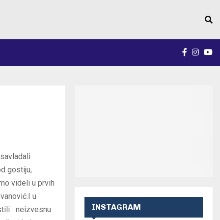
FACEBO
INST
Y
 savladali
d gostiju,
mo videli u prvih
vanović.I u
INSTAGRAM
estili neizvesnu