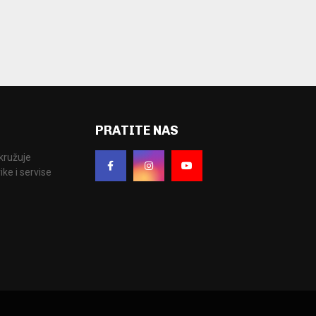
PRATITE NAS
okružuje
ke i servise