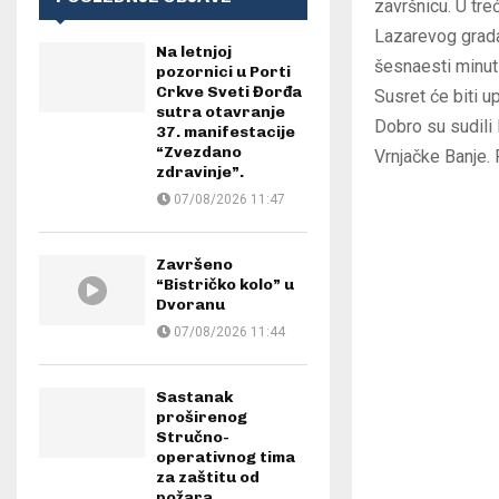
završnicu. U tr
Lazarevog grada b
Na letnjoj
šesnaesti minut 
pozornici u Porti
Crkve Sveti Đorđa
Susret će biti 
sutra otavranje
Dobro su sudili 
37. manifestacije
“Zvezdano
Vrnjačke Banje. 
zdravinje”.
07/08/2026 11:47
Završeno
“Bistričko kolo” u
Dvoranu
07/08/2026 11:44
Sastanak
proširenog
Stručno-
operativnog tima
za zaštitu od
požara