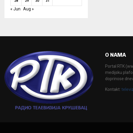
28
29
30
31
« Jun
Aug »
O NAMA
Portal RTK (www
medijsku plafor
doprinose dne
Kontakt:
televi