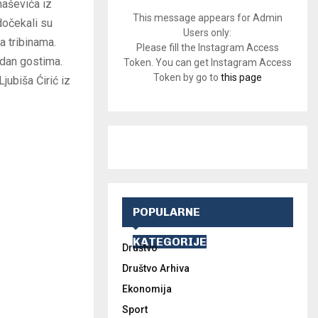
maševića iz
This message appears for Admin
 dočekali su
Users only:
a tribinama.
Please fill the Instagram Access
edan gostima.
Token. You can get Instagram Access
Token by go to
this page
Ljubiša Ćirić iz
POPULARNE
KATEGORIJE
Društvo
Društvo Arhiva
Ekonomija
Sport