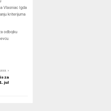
u
ća Vlasniac Igda
anju kriterijuma
za odbojku
ševcu.
JAVA
is za
1. jul