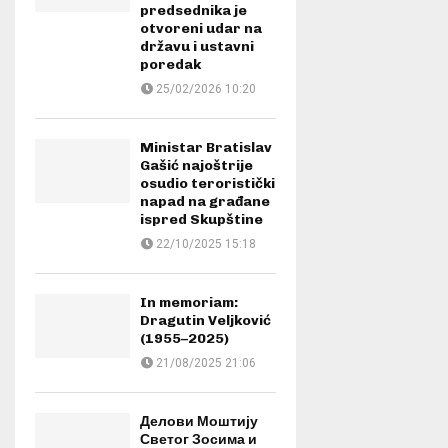
predsednika je
otvoreni udar na
državu i ustavni
poredak
25/02/2026 10:20
Ministar Bratislav
Gašić najoštrije
osudio teroristički
napad na građane
ispred Skupštine
22/10/2025 15:18
In memoriam:
Dragutin Veljković
(1955–2025)
21/08/2025 21:06
Делови Моштију
Светог Зосима и