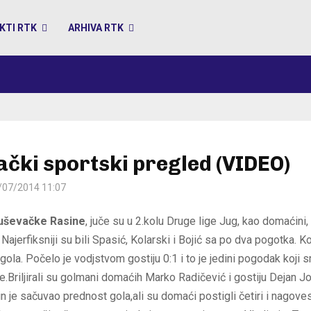
KTI RTK
ARHIVA RTK
čki sportski pregled (VIDEO)
/07/2014 11:07
ruševačke Rasine
, juče su u 2.kolu Druge lige Jug, kao domaćini,
 Najerfiksniji su bili Spasić, Kolarski i Bojić sa po dva pogotka. Ko
 gola. Počelo je vodjstvom gostiju 0:1 i to je jedini pogodak koji s
.Briljirali su golmani domaćih Marko Radičević i gostiju Dejan Jo
n je sačuvao prednost gola,ali su domaći postigli četiri i nagov