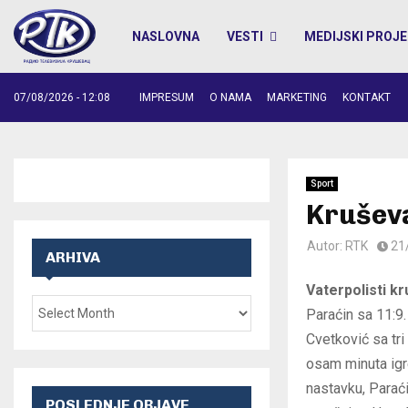
NASLOVNA
VESTI
MEDIJSKI PROJE
07/08/2026 - 12:08
IMPRESUM
O NAMA
MARKETING
KONTAKT
Sport
Kruševa
Autor:
RTK
21
ARHIVA
Vaterpolisti k
Paraćin sa 11:9.
Cvetković sa tri
osam minuta igre
nastavku, Paraći
POSLEDNJE OBJAVE