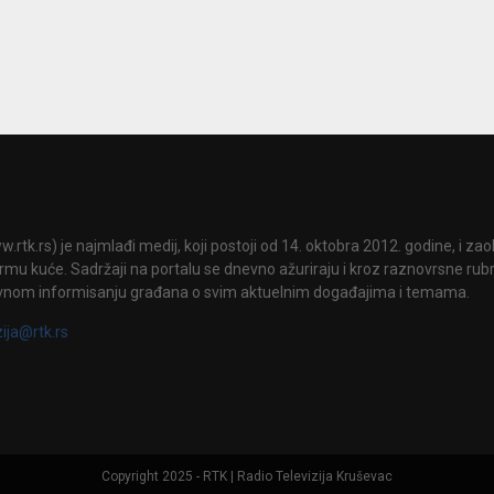
.rtk.rs) je najmlađi medij, koji postoji od 14. oktobra 2012. godine, i za
mu kuće. Sadržaji na portalu se dnevno ažuriraju i kroz raznovrsne rubri
vnom informisanju građana o svim aktuelnim događajima i temama.
zija@rtk.rs
Copyright 2025 - RTK | Radio Televizija Kruševac