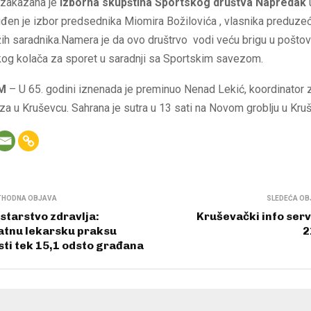
 zakazana je
Izborna skupština Sportskog društva Napredak
đen je izbor predsednika Miomira Božilovića , vlasnika preduze
ižih saradnika.Namera je da ovo društrvo vodi veću brigu u poštov
g kolača za sporet u saradnji sa Sportskim savezom.
M
– U 65. godini iznenada je preminuo Nenad Lekić, koordinator 
a u Kruševcu. Sahrana je sutra u 13 sati na Novom groblju u Kru
THODNA OBJAVA
SLEDEĆA OB
starstvo zdravlja:
Kruševački info serv
atnu lekarsku praksu
2
sti tek 15,1 odsto građana