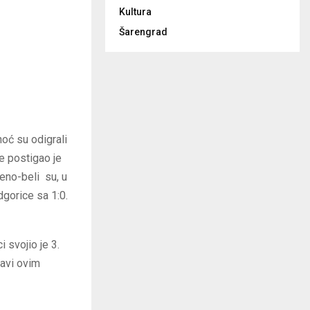
Kultura
Šarengrad
oć su odigrali
ne postigao je
veno-beli su, u
dgorice sa 1:0.
i svojio je 3.
bavi ovim