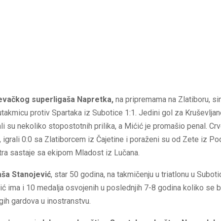
evačkog superligaša Napretka,
na pripremama na Zlatiboru, sin
utakmicu protiv Spartaka iz Subotice 1:1. Jedini gol za Kruševlja
i su nekoliko stopostotnih prilika, a Mićić je promašio penal. Cr
 igrali 0:0 sa Zlatiborcem iz Čajetine i poraženi su od Zete iz Po
ra sastaje sa ekipom Mladost iz Lučana.
aša Stanojević
, star 50 godina, na takmičenju u triatlonu u Subotic
ić ima i 10 medalja osvojenih u poslednjih 7-8 godina koliko se 
ih gardova u inostranstvu.