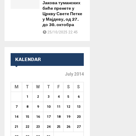
Јакова туманских
биће пренете у
Цркву Свете Петке
у Мајдеву, од 27.
до 30. октобра
25/10/2025 22:45
KALENDAR
July 2014
M
T
W
T
F
S
S
1
2
3
4
5
6
7
8
9
10
11
12
13
14
15
16
17
18
19
20
21
22
23
24
25
26
27