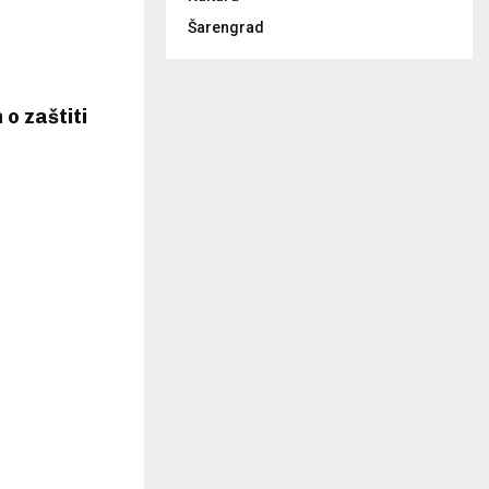
Šarengrad
o zaštiti