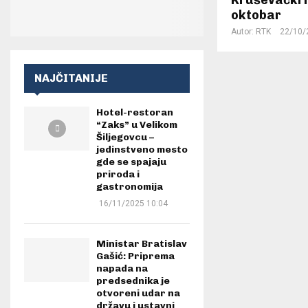
oktobar
Autor:
RTK
22/10/
NAJČITANIJE
Hotel-restoran
“Zaks” u Velikom
Šiljegovcu –
jedinstveno mesto
gde se spajaju
priroda i
gastronomija
16/11/2025 10:04
Ministar Bratislav
Gašić: Priprema
napada na
predsednika je
otvoreni udar na
državu i ustavni