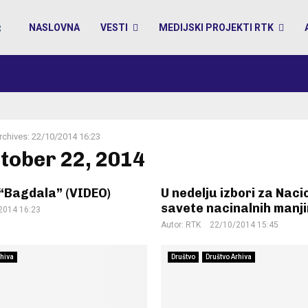
NASLOVNA
VESTI
MEDIJSKI PROJEKTI RTK
rchives: 22/10/2014 16:23
ctober 22, 2014
 “Bagdala” (VIDEO)
U nedelju izbori za Nac
savete nacinalnih manji
2014 16:23
Autor:
RTK
22/10/2014 15:45
rhiva
Društvo
Društvo Arhiva