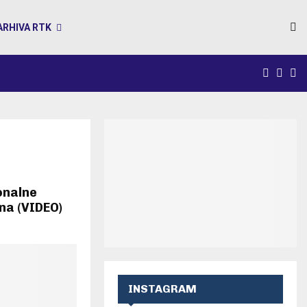
ARHIVA RTK
FACEB
INS
Y
ionalne
na (VIDEO)
INSTAGRAM