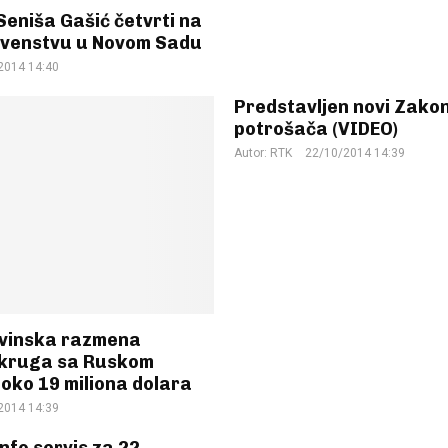
eniša Gašić četvrti na
venstvu u Novom Sadu
2014 14:40
Predstavljen novi Zakon 
potrošača (VIDEO)
Autor:
RTK
22/10/2014 14:39
ovinska razmena
okruga sa Ruskom
oko 19 miliona dolara
2014 14:39
nfo servis za 22.