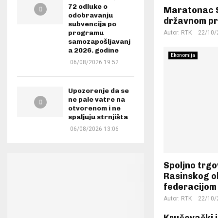
72 odluke o
Maratonac S
odobravanju
državnom pr
subvencija po
programu
Autor:
RTK
22/10/
samozapošljavanj
a 2026. godine
Ekonomija
06/08/2026 19:52
Upozorenje da se
ne pale vatre na
otvorenom i ne
spaljuju strnjišta
06/08/2026 13:06
Spoljno trg
Rasinskog 
federacijom 
Autor:
RTK
22/10/
Kruševački i