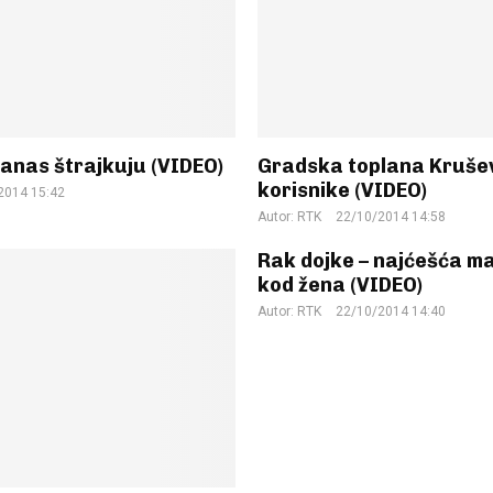
anas štrajkuju (VIDEO)
Gradska toplana Kruše
korisnike (VIDEO)
2014 15:42
Autor:
RTK
22/10/2014 14:58
Rak dojke – najćešća ma
kod žena (VIDEO)
Autor:
RTK
22/10/2014 14:40