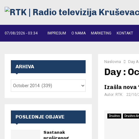
07/08/2026 - 03:34
IMPRESUM
O NAMA
MARKETING
KONTAKT
Naslovna
Day A
ARHIVA
Day : O
Izašla nova
Autor:
RTK
22/10/
POSLEDNJE OBJAVE
Društvo
Društvo A
Sastanak
proširenog