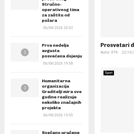
Stručno-
operativnog tima
za zaštitu od
požara
06/08/2026 20:02
Prosvetari d
Prva nedelja
avgusta
Autor:
RTK
22/10/
posvećena dojenju
06/08/2026 19:58
Sport
Humanitarna
organizacija
Graditelji mira ove
godine realizuje
nekoliko značajnih
projekta
06/08/2026 19:55
Svečano uručene