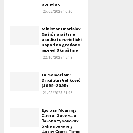
poredak
25/02/2026 10:20
Ministar Bratislav
Gašić najoštrije
osudio teroristički
napad na građane
ispred Skupštine
22/10/2025 15:18
In memoriam:
Dragutin Veljković
(1955–2025)
21/08/2025 21:06
Делови Моштију
Светог Зосима и
Јакова туманских
биће пренете у
Цркву Свете Петке