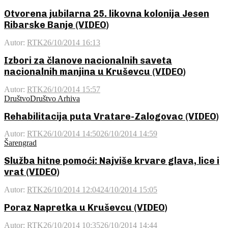
Otvorena jubilarna 25. likovna kolonija Jesen
Ribarske Banje (VIDEO)
Autor:
RTK
26/10/2014 16:13
Izbori za članove nacionalnih saveta
nacionalnih manjina u Kruševcu (VIDEO)
Autor:
RTK
26/10/2014 15:57
Društvo
Društvo Arhiva
Rehabilitacija puta Vratare-Zalogovac (VIDEO)
Autor:
RTK
26/10/2014 14:50
26/10/2014 14:59
Šarengrad
Služba hitne pomoći: Najviše krvare glava, lice i
vrat (VIDEO)
Autor:
RTK
26/10/2014 12:04
24/10/2014 15:05
Poraz Napretka u Kruševcu (VIDEO)
Autor:
RTK
26/10/2014 10:35
26/10/2014 14:44