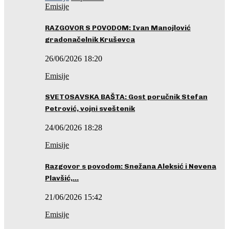
Emisije
RAZGOVOR S POVODOM: Ivan Manojlović
gradonačelnik Kruševca
26/06/2026 18:20
Emisije
SVETOSAVSKA BAŠTA: Gost poručnik Stefan
Petrović, vojni sveštenik
24/06/2026 18:28
Emisije
Razgovor s povodom: Snežana Aleksić i Nevena
Plavšić,…
21/06/2026 15:42
Emisije