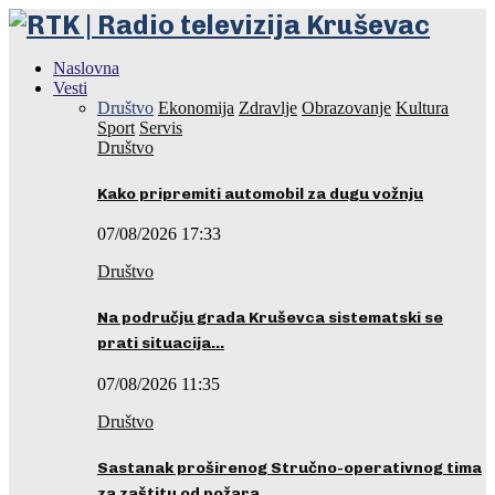
Naslovna
Vesti
Društvo
Ekonomija
Zdravlje
Obrazovanje
Kultura
Sport
Servis
Društvo
Kako pripremiti automobil za dugu vožnju
07/08/2026 17:33
Društvo
Na području grada Kruševca sistematski se
prati situacija…
07/08/2026 11:35
Društvo
Sastanak proširenog Stručno-operativnog tima
za zaštitu od požara