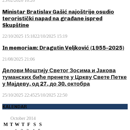
25/02/2026 10:20
Ministar Bratislav Gašić najoštrije osudio
teroristički napad na građane ispred
Skupštine
22/10/2025 15:18
22/10/2025 15:19
In memoriam: Dragutin Veljković (1955–2025)
21/08/2025 21:06
Делови Моштију Светог Зосима и Јакова
туманских биће пренете у Цркву Свете Петке
у Мајдеву, од 27. до 30. октобра
25/10/2025 22:45
25/10/2025 22:50
KALENDAR
October 2014
M
T
W
T
F
S
S