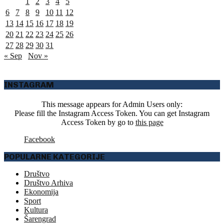
1
2
3
4
5
6
7
8
9
10
11
12
13
14
15
16
17
18
19
20
21
22
23
24
25
26
27
28
29
30
31
« Sep
Nov »
INSTAGRAM
This message appears for Admin Users only:
Please fill the Instagram Access Token. You can get Instagram
Access Token by go to
this page
Facebook
POPULARNE KATEGORIJE
Društvo
Društvo Arhiva
Ekonomija
Sport
Kultura
Šarengrad