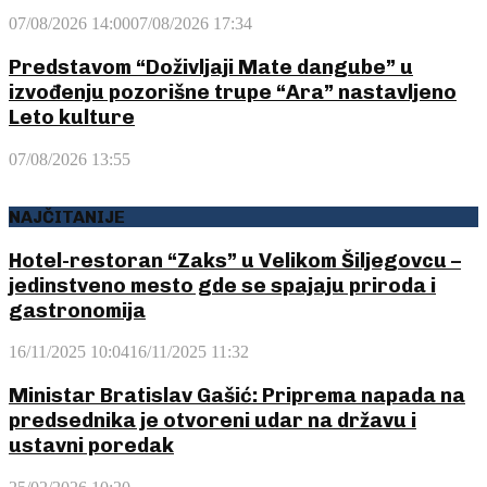
07/08/2026 14:00
07/08/2026 17:34
Predstavom “Doživljaji Mate dangube” u
izvođenju pozorišne trupe “Ara” nastavljeno
Leto kulture
07/08/2026 13:55
NAJČITANIJE
Hotel-restoran “Zaks” u Velikom Šiljegovcu –
jedinstveno mesto gde se spajaju priroda i
gastronomija
16/11/2025 10:04
16/11/2025 11:32
Ministar Bratislav Gašić: Priprema napada na
predsednika je otvoreni udar na državu i
ustavni poredak