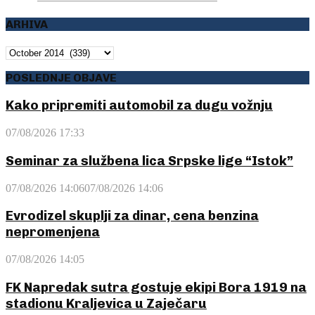
ARHIVA
ARHIVA
POSLEDNJE OBJAVE
Kako pripremiti automobil za dugu vožnju
07/08/2026 17:33
Seminar za službena lica Srpske lige “Istok”
07/08/2026 14:06
07/08/2026 14:06
Evrodizel skuplji za dinar, cena benzina
nepromenjena
07/08/2026 14:05
FK Napredak sutra gostuje ekipi Bora 1919 na
stadionu Kraljevica u Zaječaru