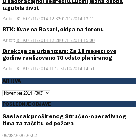
U saobraćajnoj nesreći u Lučini jedna osoba
izgubila život
Autor:
RTK
01/11/2014 12:32
01/11/2014 13:11
RTK: Kvar na Basari, ekipa na terenu
Autor:
RTK
01/11/2014 12:28
01/11/2014 15:00
Direkcija za urbanizam: Za 10 meseci ove
godine realizovano 70 odsto planiranog
Autor:
RTK
01/11/2014 11:51
31/10/2014 14:51
ARHIVA
ARHIVA
POSLEDNJE OBJAVE
Sastanak proširenog Stručno-operativnog
tima za zaštitu od požara
06/08/2026 20:02