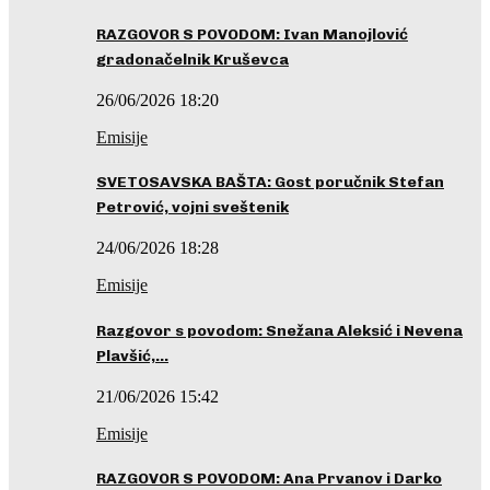
RAZGOVOR S POVODOM: Ivan Manojlović
gradonačelnik Kruševca
26/06/2026 18:20
Emisije
SVETOSAVSKA BAŠTA: Gost poručnik Stefan
Petrović, vojni sveštenik
24/06/2026 18:28
Emisije
Razgovor s povodom: Snežana Aleksić i Nevena
Plavšić,…
21/06/2026 15:42
Emisije
RAZGOVOR S POVODOM: Ana Prvanov i Darko