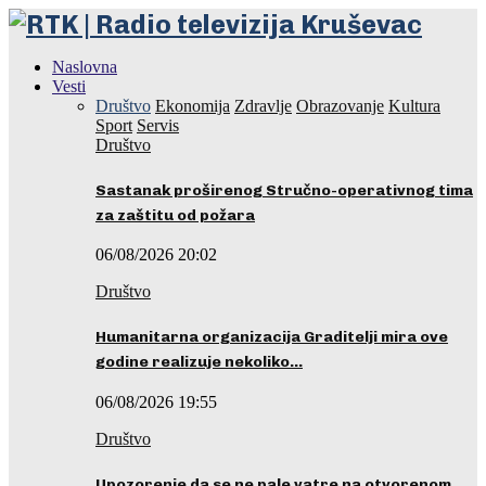
Naslovna
Vesti
Društvo
Ekonomija
Zdravlje
Obrazovanje
Kultura
Sport
Servis
Društvo
Sastanak proširenog Stručno-operativnog tima
za zaštitu od požara
06/08/2026 20:02
Društvo
Humanitarna organizacija Graditelji mira ove
godine realizuje nekoliko…
06/08/2026 19:55
Društvo
Upozorenje da se ne pale vatre na otvorenom…