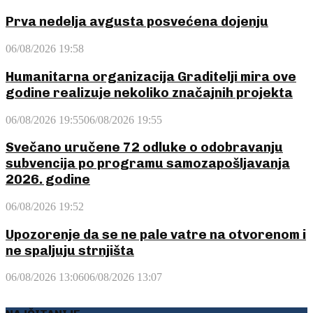
Prva nedelja avgusta posvećena dojenju
06/08/2026 19:58
Humanitarna organizacija Graditelji mira ove
godine realizuje nekoliko značajnih projekta
06/08/2026 19:55
06/08/2026 19:55
Svečano uručene 72 odluke o odobravanju
subvencija po programu samozapošljavanja
2026. godine
06/08/2026 19:52
Upozorenje da se ne pale vatre na otvorenom i
ne spaljuju strnjišta
06/08/2026 13:06
06/08/2026 13:07