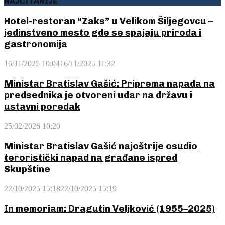
NAJČITANIJE
Hotel-restoran “Zaks” u Velikom Šiljegovcu –
jedinstveno mesto gde se spajaju priroda i
gastronomija
16/11/2025 10:04
16/11/2025 11:32
Ministar Bratislav Gašić: Priprema napada na
predsednika je otvoreni udar na državu i
ustavni poredak
25/02/2026 10:20
Ministar Bratislav Gašić najoštrije osudio
teroristički napad na građane ispred
Skupštine
22/10/2025 15:18
22/10/2025 15:19
In memoriam: Dragutin Veljković (1955–2025)