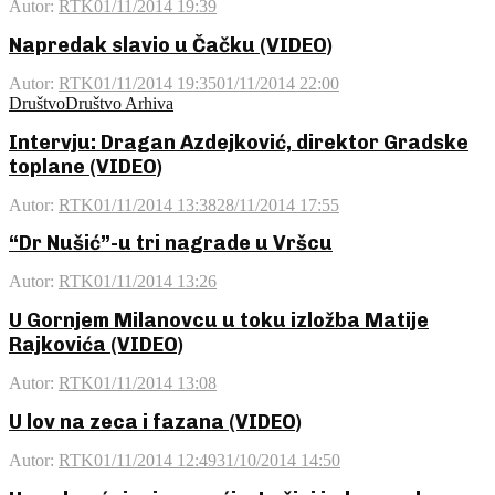
Autor:
RTK
01/11/2014 19:39
Napredak slavio u Čačku (VIDEO)
Autor:
RTK
01/11/2014 19:35
01/11/2014 22:00
Društvo
Društvo Arhiva
Intervju: Dragan Azdejković, direktor Gradske
toplane (VIDEO)
Autor:
RTK
01/11/2014 13:38
28/11/2014 17:55
“Dr Nušić”-u tri nagrade u Vršcu
Autor:
RTK
01/11/2014 13:26
U Gornjem Milanovcu u toku izložba Matije
Rajkovića (VIDEO)
Autor:
RTK
01/11/2014 13:08
U lov na zeca i fazana (VIDEO)
Autor:
RTK
01/11/2014 12:49
31/10/2014 14:50