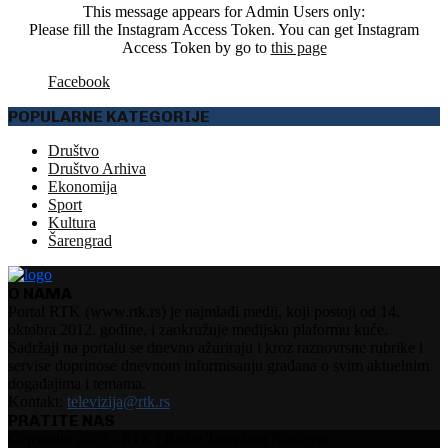
This message appears for Admin Users only:
Please fill the Instagram Access Token. You can get Instagram
Access Token by go to
this page
Facebook
POPULARNE KATEGORIJE
Društvo
Društvo Arhiva
Ekonomija
Sport
Kultura
Šarengrad
O NAMA
Portal RTK (www.rtk.rs) je najmlađi medij, koji postoji od 14.
oktobra 2012. godine, i zaokružuje medijsku plaformu kuće.
Sadržaji na portalu se dnevno ažuriraju i kroz raznovrsne rubrike i
servise doprinose dnevnom informisanju građana o svim aktuelnim
događajima i temama.
Kontakt:
televizija@rtk.rs
PRATITE NAS
Facebook
Instagram
Youtube
Copyright 2025 - RTK | Radio Televizija Kruševac