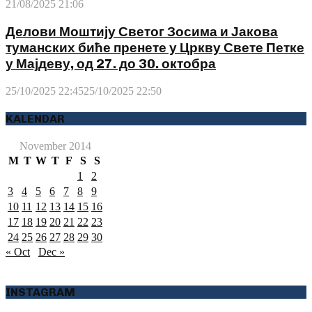
21/08/2025 21:06
Делови Моштију Светог Зосима и Јакова
туманских биће пренете у Цркву Свете Петке
у Мајдеву, од 27. до 30. октобра
25/10/2025 22:45
25/10/2025 22:50
KALENDAR
November 2014
M
T
W
T
F
S
S
1
2
3
4
5
6
7
8
9
10
11
12
13
14
15
16
17
18
19
20
21
22
23
24
25
26
27
28
29
30
« Oct
Dec »
INSTAGRAM