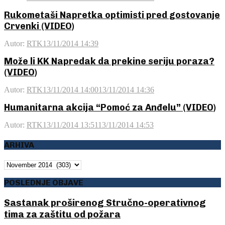
Rukometaši Napretka optimisti pred gostovanje
Crvenki (VIDEO)
Autor:
RTK
13/11/2014 14:39
Može li KK Napredak da prekine seriju poraza?
(VIDEO)
Autor:
RTK
13/11/2014 14:00
13/11/2014 14:36
Humanitarna akcija “Pomoć za Anđelu” (VIDEO)
Autor:
RTK
13/11/2014 13:51
13/11/2014 14:53
ARHIVA
ARHIVA
POSLEDNJE OBJAVE
Sastanak proširenog Stručno-operativnog
tima za zaštitu od požara