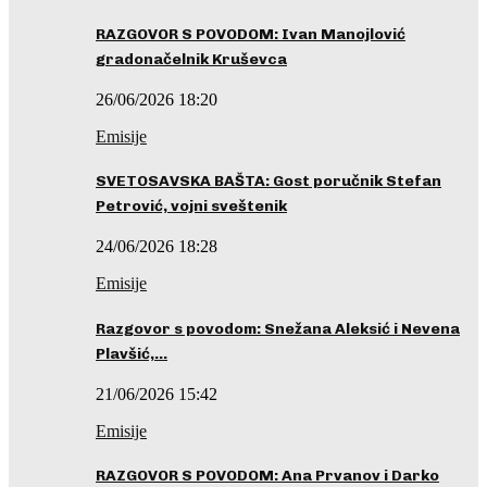
RAZGOVOR S POVODOM: Ivan Manojlović
gradonačelnik Kruševca
26/06/2026 18:20
Emisije
SVETOSAVSKA BAŠTA: Gost poručnik Stefan
Petrović, vojni sveštenik
24/06/2026 18:28
Emisije
Razgovor s povodom: Snežana Aleksić i Nevena
Plavšić,…
21/06/2026 15:42
Emisije
RAZGOVOR S POVODOM: Ana Prvanov i Darko