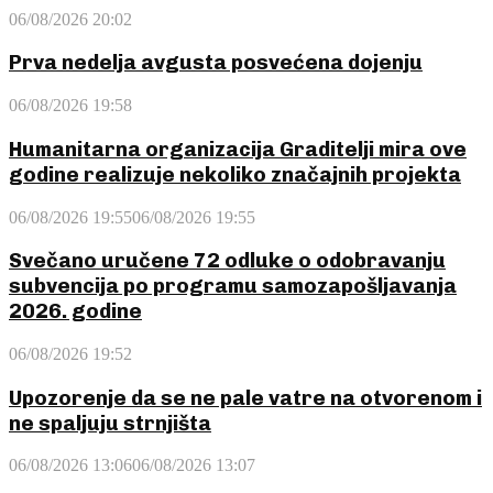
06/08/2026 20:02
Prva nedelja avgusta posvećena dojenju
06/08/2026 19:58
Humanitarna organizacija Graditelji mira ove
godine realizuje nekoliko značajnih projekta
06/08/2026 19:55
06/08/2026 19:55
Svečano uručene 72 odluke o odobravanju
subvencija po programu samozapošljavanja
2026. godine
06/08/2026 19:52
Upozorenje da se ne pale vatre na otvorenom i
ne spaljuju strnjišta
06/08/2026 13:06
06/08/2026 13:07