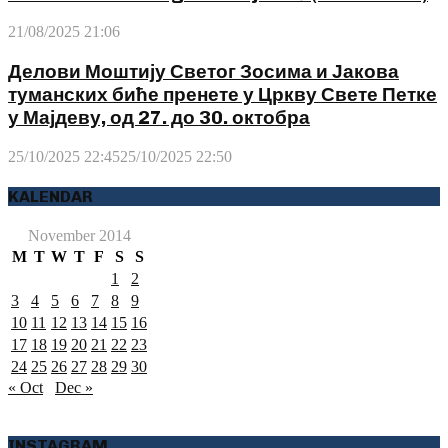
21/08/2025 21:06
Делови Моштију Светог Зосима и Јакова
туманских биће пренете у Цркву Свете Петке
у Мајдеву, од 27. до 30. октобра
25/10/2025 22:45
25/10/2025 22:50
KALENDAR
November 2014
M
T
W
T
F
S
S
1
2
3
4
5
6
7
8
9
10
11
12
13
14
15
16
17
18
19
20
21
22
23
24
25
26
27
28
29
30
« Oct
Dec »
INSTAGRAM