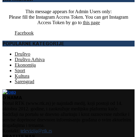
This message appears for Admin Users only:
Please fill the Instagram Access Token. You can get Instagram
Access Token by go to
this page
Facebook
POPULARNE KATEGORIJE
Društvo
Društvo Arhiva
Ekonomija
Sport
Kultura
Šarengrad
O NAMA
Portal RTK (www.rtk.rs) je najmlađi medij, koji postoji od 14.
oktobra 2012. godine, i zaokružuje medijsku plaformu kuće.
Sadržaji na portalu se dnevno ažuriraju i kroz raznovrsne rubrike i
servise doprinose dnevnom informisanju građana o svim aktuelnim
događajima i temama.
Kontakt:
televizija@rtk.rs
PRATITE NAS