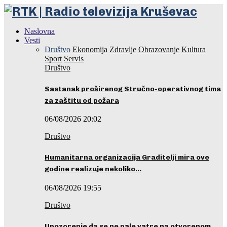
Naslovna
Vesti
Društvo
Ekonomija
Zdravlje
Obrazovanje
Kultura
Sport
Servis
Društvo
Sastanak proširenog Stručno-operativnog tima
za zaštitu od požara
06/08/2026 20:02
Društvo
Humanitarna organizacija Graditelji mira ove
godine realizuje nekoliko…
06/08/2026 19:55
Društvo
Upozorenje da se ne pale vatre na otvorenom…