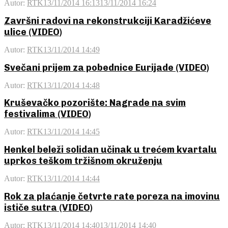
Autor:
RTK
13/11/2014 16:13
13/11/2014 16:24
Završni radovi na rekonstrukciji Karadžićeve
ulice (VIDEO)
Autor:
RTK
13/11/2014 14:49
Svečani prijem za pobednice Eurijade (VIDEO)
Autor:
RTK
13/11/2014 14:48
Kruševačko pozorište: Nagrade na svim
festivalima (VIDEO)
Autor:
RTK
13/11/2014 14:45
Henkel beleži solidan učinak u trećem kvartalu
uprkos teškom tržišnom okruženju
Autor:
RTK
13/11/2014 14:44
Rok za plaćanje četvrte rate poreza na imovinu
ističe sutra (VIDEO)
Autor:
RTK
13/11/2014 14:40
13/11/2014 14:40