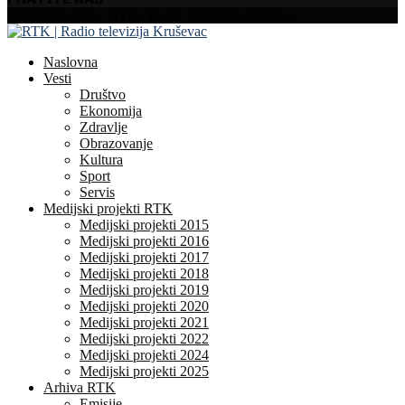
Facebook
Instagram
Youtube
Copyright 2025 - RTK | Radio Televizija Kruševac
Naslovna
Vesti
Društvo
Ekonomija
Zdravlje
Obrazovanje
Kultura
Sport
Servis
Medijski projekti RTK
Medijski projekti 2015
Medijski projekti 2016
Medijski projekti 2017
Medijski projekti 2018
Medijski projekti 2019
Medijski projekti 2020
Medijski projekti 2021
Medijski projekti 2022
Medijski projekti 2024
Medijski projekti 2025
Arhiva RTK
Emisije