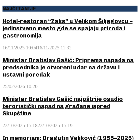
NAJČITANIJE
Hotel-restoran “Zaks” u Velikom Šiljegovcu –
jedinstveno mesto gde se spajaju priroda i
gastronomija
16/11/2025 10:04
16/11/2025 11:32
Ministar Bratislav Gašić: Priprema napada na
predsednika je otvoreni udar na državu i
ustavni poredak
25/02/2026 10:20
Ministar Bratislav Gašić najoštrije osudio
teroristički napad na građane ispred
Skupštine
22/10/2025 15:18
22/10/2025 15:19
In memoriam: Dragutin Veljković (1955–2025)