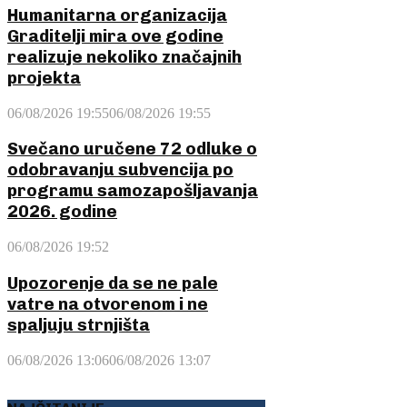
Humanitarna organizacija
Graditelji mira ove godine
realizuje nekoliko značajnih
projekta
06/08/2026 19:55
06/08/2026 19:55
Svečano uručene 72 odluke o
odobravanju subvencija po
programu samozapošljavanja
2026. godine
06/08/2026 19:52
Upozorenje da se ne pale
vatre na otvorenom i ne
spaljuju strnjišta
06/08/2026 13:06
06/08/2026 13:07