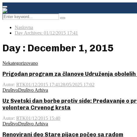
Facebook
Instagram
Youtube
Primary
Menu
Search
Pretraga
for:
Naslovna
Day Archives: 01/12/2015 17:41
Day : December 1, 2015
Nekategorizovano
Prigodan program za članove Udruženja obolelih 
Autor:
RTK
01/12/2015 17:41
28/05/2025 17:02
Društvo
Društvo Arhiva
Uz Svetski dan borbe protiv side: Predavanje o pre
volontera Crvenog krsta
Autor:
RTK
01/12/2015 15:40
Društvo
Društvo Arhiva
Renovirani deo Stare pijace počeo sa radom