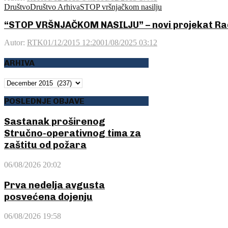
Društvo
Društvo Arhiva
STOP vršnjačkom nasilju
“STOP VRŠNJAČKOM NASILJU” – novi projekat Rad
Autor:
RTK
01/12/2015 12:20
01/08/2025 03:12
ARHIVA
ARHIVA
POSLEDNJE OBJAVE
Sastanak proširenog
Stručno-operativnog tima za
zaštitu od požara
06/08/2026 20:02
Prva nedelja avgusta
posvećena dojenju
06/08/2026 19:58