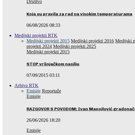
Društvo
Koja su pravila za rad na visokim temperaturama
06/08/2026 08:33
Medijski projekti RTK
Medijski projekti 2015
Medijski projekti 2016
Medijski p
projekti 2024
Medijski projekti 2025
Medijski projekti 2015
STOP vršnjačkom nasilju
07/09/2015 03:11
Arhiva RTK
Emisije
Reportaže
Emisije
RAZGOVOR S POVODOM: Ivan Manojlović gradonače
26/06/2026 18:20
Emisije