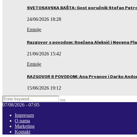
SVETOSAVSKA BAŠTA: Gost poručnik Stefan Petrovi
24/06/2026 18:28
Emisije
Razgovor s povodom: Snežana Aleksić i Nevena Pla
21/06/2026 15:42
Emisije
RAZGOVOR S POVODOM: Ana Prvanov i Darko Ando
15/06/2026 19:12
Search
Pretraga
for:
07/08/2026 - 07:05
Impresum
O nama
Marketing
Kontakt