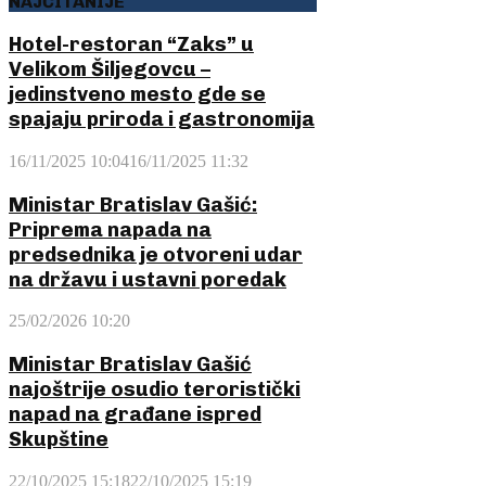
NAJČITANIJE
Hotel-restoran “Zaks” u
Velikom Šiljegovcu –
jedinstveno mesto gde se
spajaju priroda i gastronomija
16/11/2025 10:04
16/11/2025 11:32
Ministar Bratislav Gašić:
Priprema napada na
predsednika je otvoreni udar
na državu i ustavni poredak
25/02/2026 10:20
Ministar Bratislav Gašić
najoštrije osudio teroristički
napad na građane ispred
Skupštine
22/10/2025 15:18
22/10/2025 15:19