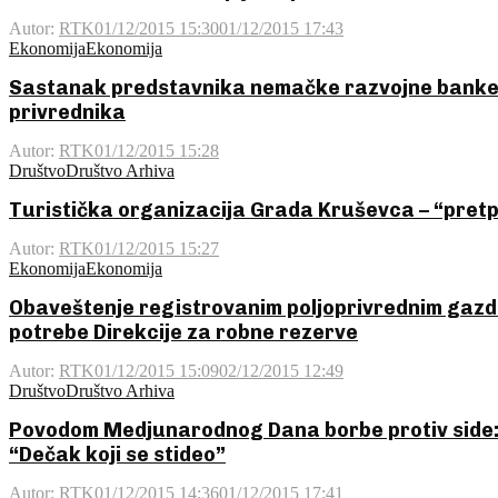
Autor:
RTK
01/12/2015 15:30
01/12/2015 17:43
Ekonomija
Ekonomija
Sastanak predstavnika nemačke razvojne banke 
privrednika
Autor:
RTK
01/12/2015 15:28
Društvo
Društvo Arhiva
Turistička organizacija Grada Kruševca – “pret
Autor:
RTK
01/12/2015 15:27
Ekonomija
Ekonomija
Obaveštenje registrovanim poljoprivrednim gazdi
potrebe Direkcije za robne rezerve
Autor:
RTK
01/12/2015 15:09
02/12/2015 12:49
Društvo
Društvo Arhiva
Povodom Medjunarodnog Dana borbe protiv side: P
“Dečak koji se stideo”
Autor:
RTK
01/12/2015 14:36
01/12/2015 17:41