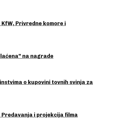
KfW, Privredne komore i
plaćena” na nagrade
nstvima o kupovini tovnih svinja za
redavanja i projekcija filma