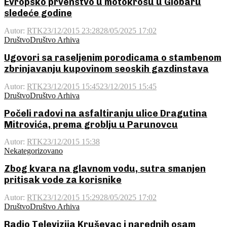
Evropsko prvenstvo u motokrosu u Globaru
sledeće godine
Autor:
RTK
23/12/2015 23:28
28/05/2025 17:02
Društvo
Društvo Arhiva
Ugovori sa raseljenim porodicama o stambenom
zbrinjavanju kupovinom seoskih gazdinstava
Autor:
RTK
23/12/2015 15:45
23/12/2015 15:45
Društvo
Društvo Arhiva
Počeli radovi na asfaltiranju ulice Dragutina
Mitrovića, prema groblju u Parunovcu
Autor:
RTK
23/12/2015 15:38
Nekategorizovano
Zbog kvara na glavnom vodu, sutra smanjen
pritisak vode za korisnike
Autor:
RTK
23/12/2015 15:29
28/05/2025 17:02
Društvo
Društvo Arhiva
Radio Televizija Kruševac i narednih osam