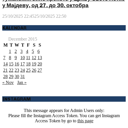
у Мајдеву, од 27. до 30. октобра
25/10/2025 22:45
25/10/2025 22:50
KALENDAR
December 2015
M
T
W
T
F
S
S
1
2
3
4
5
6
7
8
9
10
11
12
13
14
15
16
17
18
19
20
21
22
23
24
25
26
27
28
29
30
31
« Nov
Jan »
INSTAGRAM
This message appears for Admin Users only:
Please fill the Instagram Access Token. You can get Instagram
Access Token by go to
this page