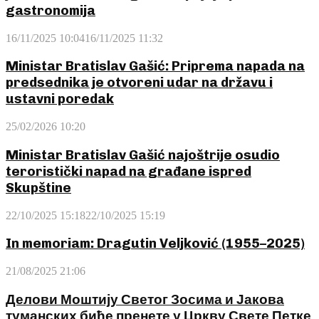
gastronomija
16/11/2025 10:04
16/11/2025 11:32
Ministar Bratislav Gašić: Priprema napada na
predsednika je otvoreni udar na državu i
ustavni poredak
25/02/2026 10:20
Ministar Bratislav Gašić najoštrije osudio
teroristički napad na građane ispred
Skupštine
22/10/2025 15:18
22/10/2025 15:19
In memoriam: Dragutin Veljković (1955–2025)
21/08/2025 21:06
Делови Моштију Светог Зосима и Јакова
туманских биће пренете у Цркву Свете Петке