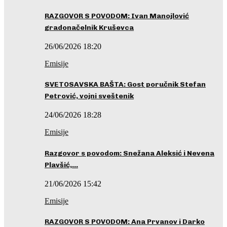
RAZGOVOR S POVODOM: Ivan Manojlović
gradonačelnik Kruševca
26/06/2026 18:20
Emisije
SVETOSAVSKA BAŠTA: Gost poručnik Stefan
Petrović, vojni sveštenik
24/06/2026 18:28
Emisije
Razgovor s povodom: Snežana Aleksić i Nevena
Plavšić,…
21/06/2026 15:42
Emisije
RAZGOVOR S POVODOM: Ana Prvanov i Darko