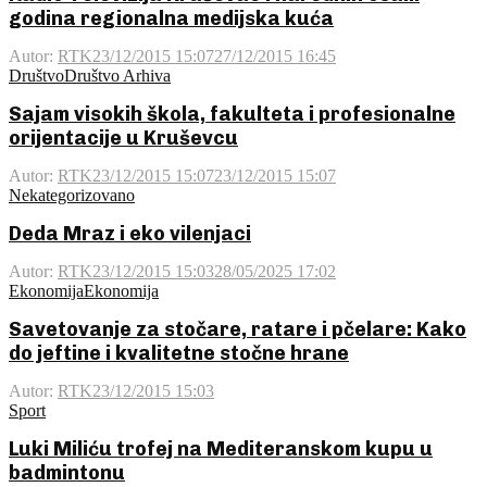
godina regionalna medijska kuća
Autor:
RTK
23/12/2015 15:07
27/12/2015 16:45
Društvo
Društvo Arhiva
Sajam visokih škola, fakulteta i profesionalne
orijentacije u Kruševcu
Autor:
RTK
23/12/2015 15:07
23/12/2015 15:07
Nekategorizovano
Deda Mraz i eko vilenjaci
Autor:
RTK
23/12/2015 15:03
28/05/2025 17:02
Ekonomija
Ekonomija
Savetovanje za stočare, ratare i pčelare: Kako
do jeftine i kvalitetne stočne hrane
Autor:
RTK
23/12/2015 15:03
Sport
Luki Miliću trofej na Mediteranskom kupu u
badmintonu