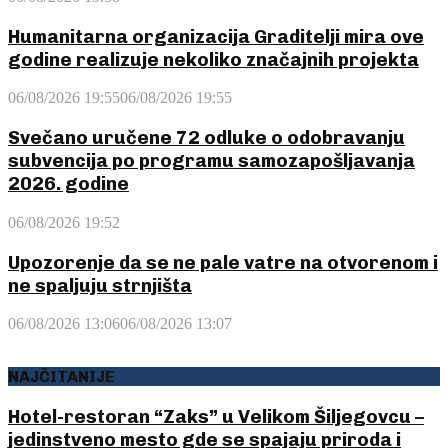
Humanitarna organizacija Graditelji mira ove
godine realizuje nekoliko značajnih projekta
06/08/2026 19:55
06/08/2026 19:55
Svečano uručene 72 odluke o odobravanju
subvencija po programu samozapošljavanja
2026. godine
06/08/2026 19:52
Upozorenje da se ne pale vatre na otvorenom i
ne spaljuju strnjišta
06/08/2026 13:06
06/08/2026 13:07
NAJČITANIJE
Hotel-restoran “Zaks” u Velikom Šiljegovcu –
jedinstveno mesto gde se spajaju priroda i