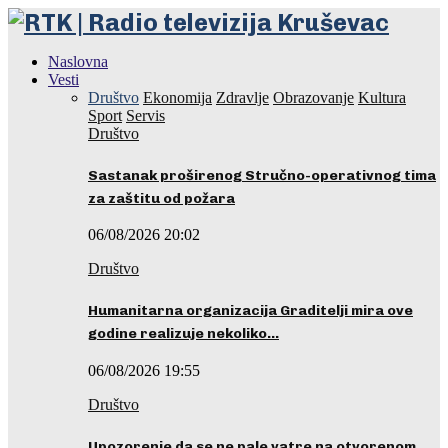
Naslovna
Vesti
Društvo
Ekonomija
Zdravlje
Obrazovanje
Kultura
Sport
Servis
Društvo
Sastanak proširenog Stručno-operativnog tima
za zaštitu od požara
06/08/2026 20:02
Društvo
Humanitarna organizacija Graditelji mira ove
godine realizuje nekoliko…
06/08/2026 19:55
Društvo
Upozorenje da se ne pale vatre na otvorenom…