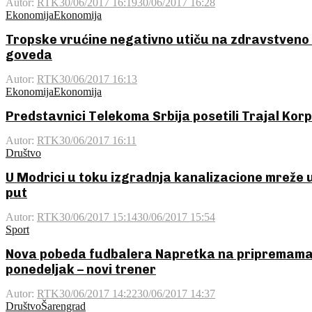
Autor:
RTK
30/06/2017 16:19
30/06/2017 16:28
Ekonomija
Ekonomija
Tropske vrućine negativno utiču na zdravstveno 
goveda
Autor:
RTK
30/06/2017 16:13
Ekonomija
Ekonomija
Predstavnici Telekoma Srbija posetili Trajal Kor
Autor:
RTK
30/06/2017 16:11
Društvo
U Modrici u toku izgradnja kanalizacione mreže u
put
Autor:
RTK
30/06/2017 15:14
30/06/2017 15:54
Sport
Nova pobeda fudbalera Napretka na pripremama
ponedeljak – novi trener
Autor:
RTK
30/06/2017 14:22
30/06/2017 14:37
Društvo
Šarengrad