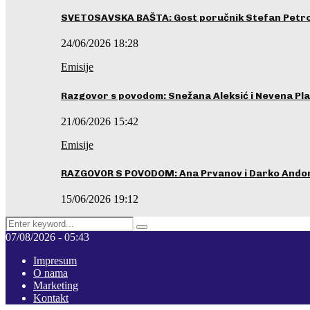
SVETOSAVSKA BAŠTA: Gost poručnik Stefan Petrovi
24/06/2026 18:28
Emisije
Razgovor s povodom: Snežana Aleksić i Nevena Pla
21/06/2026 15:42
Emisije
RAZGOVOR S POVODOM: Ana Prvanov i Darko Ando
15/06/2026 19:12
Search
Pretraga
for:
07/08/2026 - 05:43
Impresum
O nama
Marketing
Kontakt