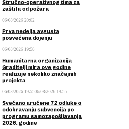
Stručno-operativnog tima za
zaštitu od požara
06/08/2026 20:02
Prva nedelja avgusta
posvećena dojenju
06/08/2026 19:58
Humanitarna organizacija
Graditelji mira ove godine
realizuje nekoliko značajnih
projekta
06/08/2026 19:55
06/08/2026 19:55
Svečano uručene 72 odluke o
odobravanju subvencija po
programu samozapošljavanja
2026. godine