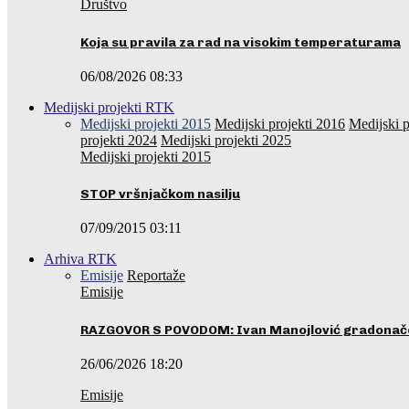
Društvo
Koja su pravila za rad na visokim temperaturama
06/08/2026 08:33
Medijski projekti RTK
Medijski projekti 2015
Medijski projekti 2016
Medijski p
projekti 2024
Medijski projekti 2025
Medijski projekti 2015
STOP vršnjačkom nasilju
07/09/2015 03:11
Arhiva RTK
Emisije
Reportaže
Emisije
RAZGOVOR S POVODOM: Ivan Manojlović gradonače
26/06/2026 18:20
Emisije