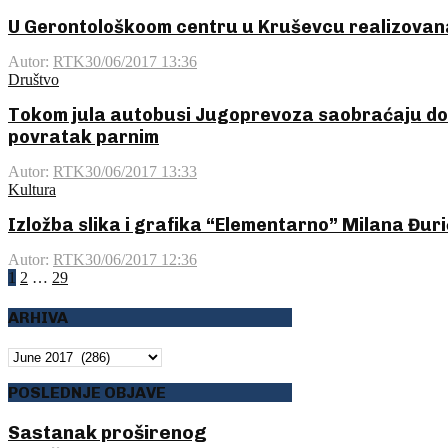
U Gerontološkoom centru u Kruševcu realizovana
Autor:
RTK
30/06/2017 13:36
Društvo
Tokom jula autobusi Jugoprevoza saobraćaju d
povratak parnim
Autor:
RTK
30/06/2017 13:33
Kultura
Izložba slika i grafika “Elementarno” Milana Đur
Autor:
RTK
30/06/2017 12:36
Posts
1
2
…
29
pagination
ARHIVA
ARHIVA
POSLEDNJE OBJAVE
Sastanak proširenog