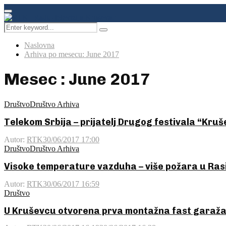
Facebook
Instagram
Youtube
Primary
Menu
Search
Pretraga
for:
Naslovna
Arhiva po mesecu: June 2017
Mesec : June 2017
Društvo
Društvo Arhiva
Telekom Srbija – prijatelj Drugog festivala “Kru
Autor:
RTK
30/06/2017 17:00
Društvo
Društvo Arhiva
Visoke temperature vazduha – više požara u Ra
Autor:
RTK
30/06/2017 16:59
Društvo
U Kruševcu otvorena prva montažna fast garaža