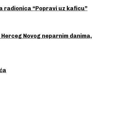
 radionica “Popravi uz kaficu”
o Herceg Novog neparnim danima,
ića