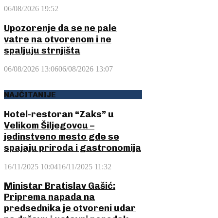
06/08/2026 19:52
Upozorenje da se ne pale
vatre na otvorenom i ne
spaljuju strnjišta
06/08/2026 13:06
06/08/2026 13:07
NAJČITANIJE
Hotel-restoran “Zaks” u
Velikom Šiljegovcu –
jedinstveno mesto gde se
spajaju priroda i gastronomija
16/11/2025 10:04
16/11/2025 11:32
Ministar Bratislav Gašić:
Priprema napada na
predsednika je otvoreni udar