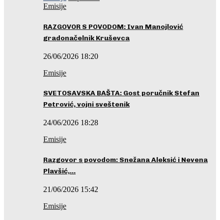
Emisije
RAZGOVOR S POVODOM: Ivan Manojlović
gradonačelnik Kruševca
26/06/2026 18:20
Emisije
SVETOSAVSKA BAŠTA: Gost poručnik Stefan
Petrović, vojni sveštenik
24/06/2026 18:28
Emisije
Razgovor s povodom: Snežana Aleksić i Nevena
Plavšić,…
21/06/2026 15:42
Emisije