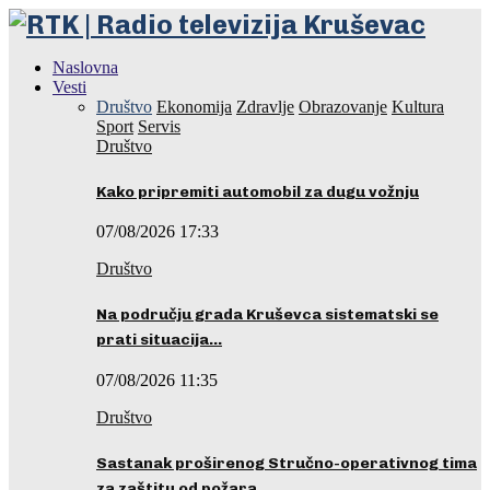
Naslovna
Vesti
Društvo
Ekonomija
Zdravlje
Obrazovanje
Kultura
Sport
Servis
Društvo
Kako pripremiti automobil za dugu vožnju
07/08/2026 17:33
Društvo
Na području grada Kruševca sistematski se
prati situacija…
07/08/2026 11:35
Društvo
Sastanak proširenog Stručno-operativnog tima
za zaštitu od požara