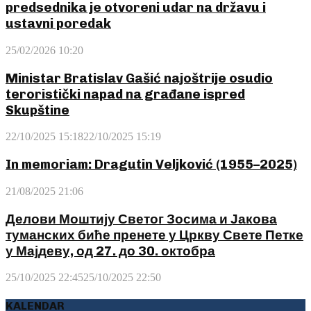
predsednika je otvoreni udar na državu i
ustavni poredak
25/02/2026 10:20
Ministar Bratislav Gašić najoštrije osudio
teroristički napad na građane ispred
Skupštine
22/10/2025 15:18
22/10/2025 15:19
In memoriam: Dragutin Veljković (1955–2025)
21/08/2025 21:06
Делови Моштију Светог Зосима и Јакова
туманских биће пренете у Цркву Свете Петке
у Мајдеву, од 27. до 30. октобра
25/10/2025 22:45
25/10/2025 22:50
KALENDAR