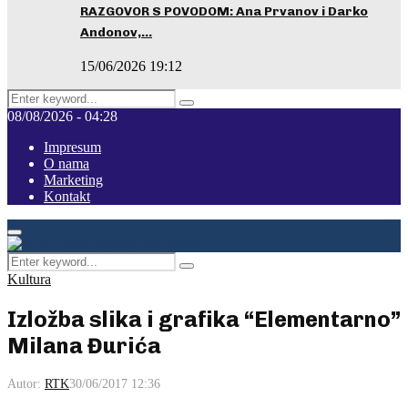
RAZGOVOR S POVODOM: Ana Prvanov i Darko
Andonov,…
15/06/2026 19:12
Search
Pretraga
for:
08/08/2026 - 04:28
Impresum
O nama
Marketing
Kontakt
Facebook
Instagram
Youtube
Primary
Menu
Search
Pretraga
for:
Kultura
Izložba slika i grafika “Elementarno”
Milana Đurića
Autor:
RTK
30/06/2017 12:36