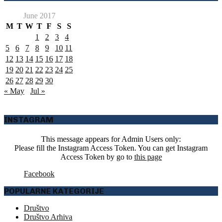
June 2017
M
T
W
T
F
S
S
1
2
3
4
5
6
7
8
9
10
11
12
13
14
15
16
17
18
19
20
21
22
23
24
25
26
27
28
29
30
« May
Jul »
INSTAGRAM
This message appears for Admin Users only:
Please fill the Instagram Access Token. You can get Instagram
Access Token by go to
this page
Facebook
POPULARNE KATEGORIJE
Društvo
Društvo Arhiva