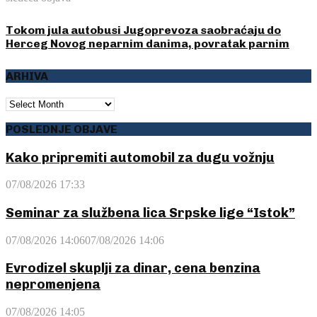
Tokom jula autobusi Jugoprevoza saobraćaju do
Herceg Novog neparnim danima, povratak parnim
ARHIVA
ARHIVA
POSLEDNJE OBJAVE
Kako pripremiti automobil za dugu vožnju
07/08/2026 17:33
Seminar za službena lica Srpske lige “Istok”
07/08/2026 14:06
07/08/2026 14:06
Evrodizel skuplji za dinar, cena benzina
nepromenjena
07/08/2026 14:05