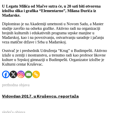
U Legatu Milića od Mačve sutra će, u 20 sati biti otvorena
izložba slika i grafika “Elementarno”, Milana Đurića iz
Mađarske.
Diplomirao je na Akademiji umetnosti u Novom Sadu, a Master
studije završio na odseku grafike. Aktivno radi na organizaciji
brojnih kulturnih i edukativnih programa srpske manjine u
Mađarskoj, kao i na povezivanju, ostvarivanju saradnje i jačanju
veza matične države i Srba u Mađarskoj.
Osnivač je i predsednik Udruženja “Krug” u Budimpešti. Aktivno
izlaže u zemlji i inostranstvu, a trenutno radi kao profesor likovne
kulture u Srpskoj gimnaziji u Budimpešti. Organizator izložbe je
Kulturni centar Kruševac.
prethodna objava
Vidovdan 2017. u Kruševcu, reportaža
sledeća objava