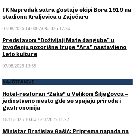
FK Napredak sutra gostuje ekipi Bora 1919 na
stadionu Kraljevica u Zaječaru
07/08/2026 14:00
07/08/2026 17:34
Predstavom “Doživljaji Mate dangube” u
izvođenju pozorišne trupe “Ara” nastavljeno
Leto kulture
07/08/2026 13:55
NAJČITANIJE
Hotel-restoran “Zaks” u Velikom Šiljegovcu –
jedinstveno mesto gde se spajaju priroda i
gastronomija
16/11/2025 10:04
16/11/2025 11:32
Ministar Bratislav Gašić: Priprema napada na