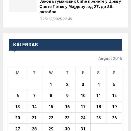
Јакова туманских биће пренете у Цркву
Свете Петке у Мајдеву, од 27. до 30.
октобра
25/10/2025 22:45
KALENDAR
August 2018
M
T
W
T
F
S
S
1
2
3
4
5
6
7
8
9
10
11
12
13
14
15
16
17
18
19
20
21
22
23
24
25
26
27
28
29
30
31