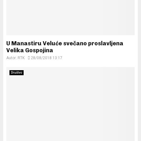
U Manastiru Veluće svečano proslavljena
Velika Gospojina
Autor:
RTK
28/08/2018 13:17
Društvo