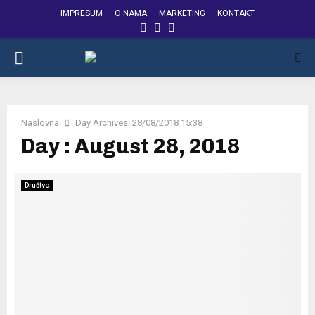
IMPRESUM
O NAMA
MARKETING
KONTAKT
FACEBOOK
INSTAGRAM
YOUTUBE
PRIMARY
MENU
Naslovna
Day Archives: 28/08/2018 15:38
Day : August 28, 2018
Društvo