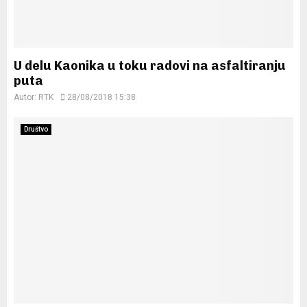
U delu Kaonika u toku radovi na asfaltiranju
puta
Autor:
RTK
28/08/2018 15:38
Društvo