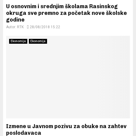
U osnovnim i srednjim školama Rasinskog
okruga sve premno za početak nove školske
godine
Autor:
RTK
28/08/2018 15:22
Ekonomija
Ekonomija
Izmene u Javnom pozivu za obuke na zahtev
poslodavaca