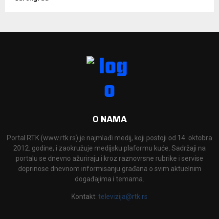
O NAMA
Portal RTK (www.rtk.rs) je najmlađi medij, koji postoji od 14. oktobra
2012. godine, i zaokružuje medijsku plaformu kuće. Sadržaji na
portalu se dnevno ažuriraju i kroz raznovrsne rubrike i servise
doprinose dnevnom informisanju građana o svim aktuelnim
događajima i temama.
Kontakt:
televizija@rtk.rs