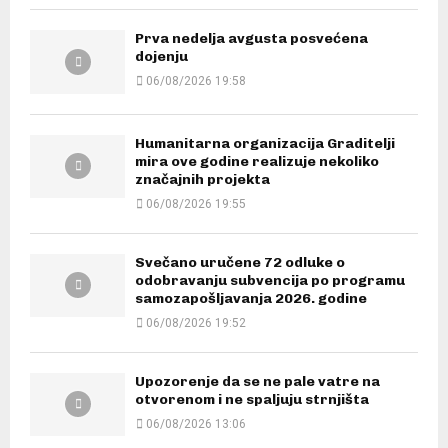
Prva nedelja avgusta posvećena
dojenju
06/08/2026 19:58
Humanitarna organizacija Graditelji
mira ove godine realizuje nekoliko
značajnih projekta
06/08/2026 19:55
Svečano uručene 72 odluke o
odobravanju subvencija po programu
samozapošljavanja 2026. godine
06/08/2026 19:52
Upozorenje da se ne pale vatre na
otvorenom i ne spaljuju strnjišta
06/08/2026 13:06