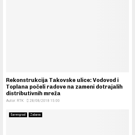
Rekonstrukcija Takovske ulice: Vodovod i
Toplana počeli radove na zameni dotrajalih
distributivnih mreža
Autor:
RTK
28/08/2018 15:00
Šarengrad
Zabava