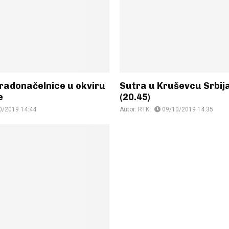
gradonačelnice u okviru
Sutra u Kruševcu Srbij
e
(20.45)
0/2019 14:44
Autor:
RTK
09/10/2019 14:35