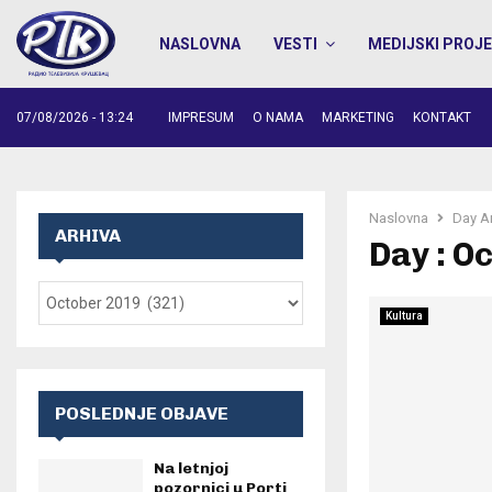
NASLOVNA
VESTI
MEDIJSKI PROJE
07/08/2026 - 13:24
IMPRESUM
O NAMA
MARKETING
KONTAKT
Naslovna
Day A
ARHIVA
Day : O
Kultura
POSLEDNJE OBJAVE
Na letnjoj
pozornici u Porti