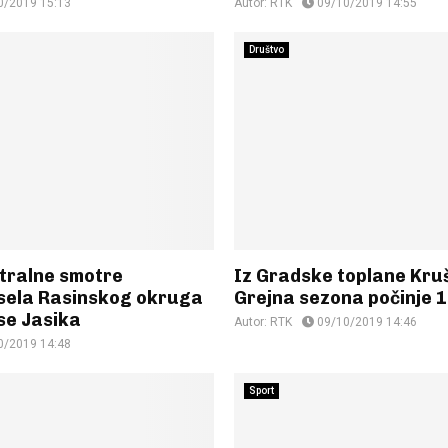
0/2019 15:13
Autor:
RTK
09/10/2019 14:55
Društvo
ntralne smotre
Iz Gradske toplane Kru
sela Rasinskog okruga
Grejna sezona počinje 1
se Jasika
Autor:
RTK
09/10/2019 14:46
0/2019 14:48
Sport