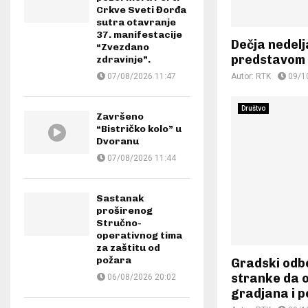
Crkve Sveti Đorđa
sutra otavranje
37. manifestacije
Dečja nedelj
“Zvezdano
predstavom
zdravinje”.
07/08/2026 11:47
Autor:
RTK
09/1
Društvo
Završeno
“Bistričko kolo” u
Dvoranu
07/08/2026 11:44
Sastanak
proširenog
Stručno-
operativnog tima
za zaštitu od
požara
Gradski odb
stranke da 
06/08/2026 20:02
gradjana i 