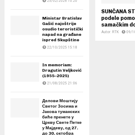
25/02/2026 10:20
SUNČANA ST
podele pomo
Ministar Bratislav
Gašić najoštrije
samačkim d
osudio teroristički
Autor:
RTK
09/1
napad na građane
ispred Skupštine
22/10/2025 15:18
In memoriam:
Dragutin Veljković
(1955–2025)
21/08/2025 21:06
Делови Моштију
Светог Зосима и
Јакова туманских
биће пренете у
Цркву Свете Петке
у Мајдеву, од 27.
до 30. октобра