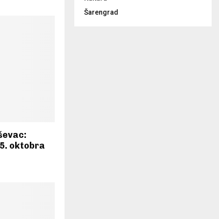
Šarengrad
ševac:
5. oktobra