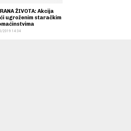
RANA ŽIVOTA: Akcija
ći ugroženim staračkim
omaćinstvima
0/2019 14:34