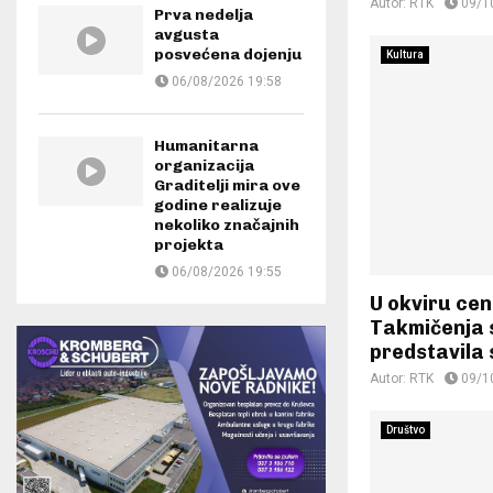
Autor:
RTK
09/1
Prva nedelja
avgusta
posvećena dojenju
Kultura
06/08/2026 19:58
Humanitarna
organizacija
Graditelji mira ove
godine realizuje
nekoliko značajnih
projekta
06/08/2026 19:55
U okviru ce
Takmičenja 
predstavila 
Autor:
RTK
09/1
Društvo