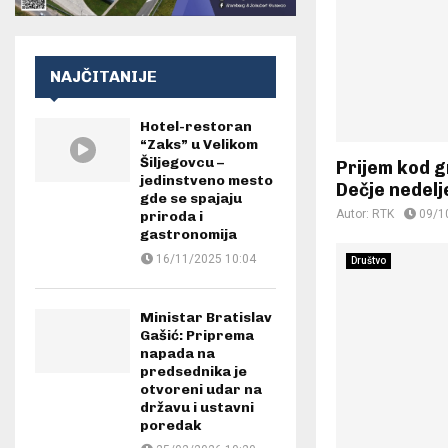
NAJČITANIJE
Hotel-restoran
“Zaks” u Velikom
Šiljegovcu –
Prijem kod 
jedinstveno mesto
Dečje nedelj
gde se spajaju
Autor:
RTK
09/1
priroda i
gastronomija
16/11/2025 10:04
Društvo
Ministar Bratislav
Gašić: Priprema
napada na
predsednika je
otvoreni udar na
državu i ustavni
poredak