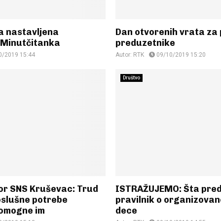
a nastavljena
Dan otvorenih vrata za 
 Minutčitanka
preduzetnike
0/2019 15:44
Autor:
RTK
09/10/2019 15:20
Društvo
or SNS Kruševac: Trud
ISTRAŽUJEMO: Šta pred
oslušne potrebe
pravilnik o organizova
pomogne im
dece