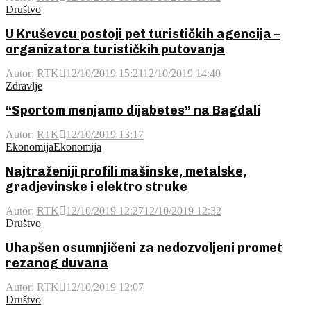
Društvo
U Kruševcu postoji pet turističkih agencija –
organizatora turističkih putovanja
Autor:
RTK
12/10/2019 15:21
12/10/2019 14:40
Zdravlje
“Sportom menjamo dijabetes” na Bagdali
Autor:
RTK
12/10/2019 13:17
Ekonomija
Ekonomija
Najtraženiji profili mašinske, metalske,
gradjevinske i elektro struke
Autor:
RTK
12/10/2019 12:27
12/10/2019 12:32
Društvo
Uhapšen osumnjičeni za nedozvoljeni promet
rezanog duvana
Autor:
RTK
12/10/2019 12:07
Društvo