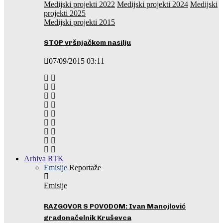
Medijski projekti 2022
Medijski projekti 2024
Medijski
projekti 2025
Medijski projekti 2015
STOP vršnjačkom nasilju
07/09/2015 03:11
Arhiva RTK
Emisije
Reportaže
Emisije
RAZGOVOR S POVODOM: Ivan Manojlović
gradonačelnik Kruševca