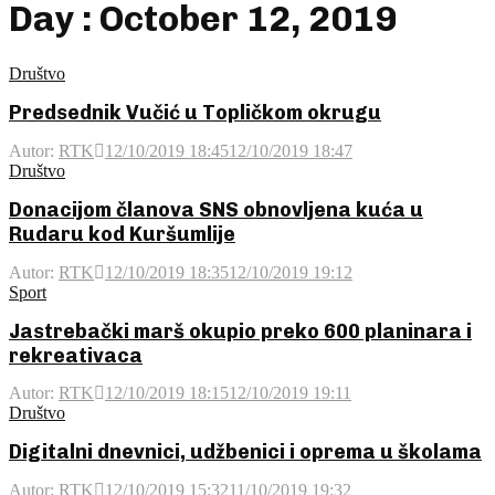
Day : October 12, 2019
Društvo
Predsednik Vučić u Topličkom okrugu
Autor:
RTK
12/10/2019 18:45
12/10/2019 18:47
Društvo
Donacijom članova SNS obnovljena kuća u
Rudaru kod Kuršumlije
Autor:
RTK
12/10/2019 18:35
12/10/2019 19:12
Sport
Jastrebački marš okupio preko 600 planinara i
rekreativaca
Autor:
RTK
12/10/2019 18:15
12/10/2019 19:11
Društvo
Digitalni dnevnici, udžbenici i oprema u školama
Autor:
RTK
12/10/2019 15:32
11/10/2019 19:32