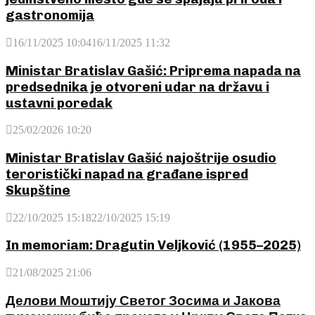
gastronomija
16/11/2025 10:04
16/11/2025 11:32
Ministar Bratislav Gašić: Priprema napada na
predsednika je otvoreni udar na državu i
ustavni poredak
25/02/2026 10:20
Ministar Bratislav Gašić najoštrije osudio
teroristički napad na građane ispred
Skupštine
22/10/2025 15:18
22/10/2025 15:19
In memoriam: Dragutin Veljković (1955–2025)
21/08/2025 21:06
Делови Моштију Светог Зосима и Јакова