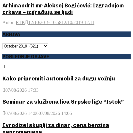
Arhimandrit mr Aleksej Bogićević: Izgradnjom
crkava – izgrađuju se ljudi
Autor:
RTK
12/10/2019 10:58
12/10/2019 12:11
ARHIVA
ARHIVA
POSLEDNJE OBJAVE
Kako pripremiti automobil za dugu vožnju
07/08/2026 17:33
Seminar za službena lica Srpske lige “Istok”
07/08/2026 14:06
07/08/2026 14:06
Evrodizel skuplji za dinar, cena benzina
nepromenjena