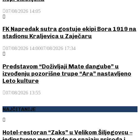
07/08/2026 14:05
FK Napredak sutra gostuje ekipi Bora 1919 na
stadionu Kraljevica u Zaječaru
07/08/2026 14:00
07/08/2026 17:34
Predstavom “Doživljaji Mate dangube” u
izvođenju pozorišne trupe “Ara” nastavljeno
Leto kulture
07/08/2026 13:55
NAJČITANIJE
Hotel-restoran “Zaks” u Velikom Šiljegovcu –
jedinstveno mesto gde se spajaju priroda i