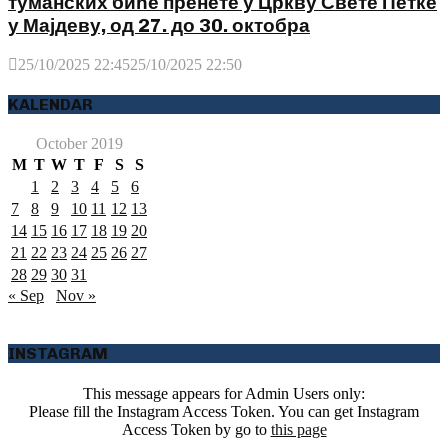
туманских биће пренете у Цркву Свете Петке
у Мајдеву, од 27. до 30. октобра
25/10/2025 22:45
25/10/2025 22:50
KALENDAR
October 2019
M
T
W
T
F
S
S
1
2
3
4
5
6
7
8
9
10
11
12
13
14
15
16
17
18
19
20
21
22
23
24
25
26
27
28
29
30
31
« Sep
Nov »
INSTAGRAM
This message appears for Admin Users only:
Please fill the Instagram Access Token. You can get Instagram
Access Token by go to
this page