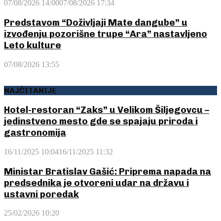
07/08/2026 14:00
07/08/2026 17:34
Predstavom “Doživljaji Mate dangube” u
izvođenju pozorišne trupe “Ara” nastavljeno
Leto kulture
07/08/2026 13:55
NAJČITANIJE
Hotel-restoran “Zaks” u Velikom Šiljegovcu –
jedinstveno mesto gde se spajaju priroda i
gastronomija
16/11/2025 10:04
16/11/2025 11:32
Ministar Bratislav Gašić: Priprema napada na
predsednika je otvoreni udar na državu i
ustavni poredak
25/02/2026 10:20