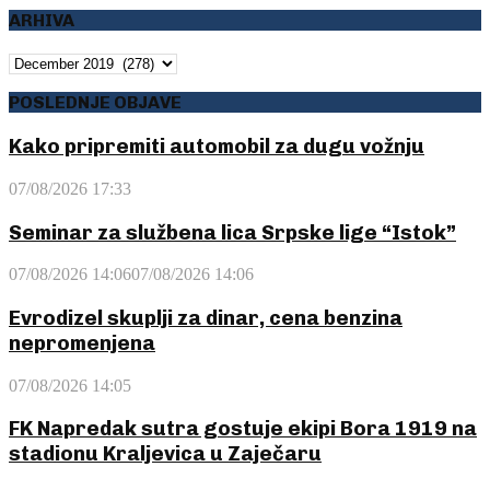
ARHIVA
ARHIVA
POSLEDNJE OBJAVE
Kako pripremiti automobil za dugu vožnju
07/08/2026 17:33
Seminar za službena lica Srpske lige “Istok”
07/08/2026 14:06
07/08/2026 14:06
Evrodizel skuplji za dinar, cena benzina
nepromenjena
07/08/2026 14:05
FK Napredak sutra gostuje ekipi Bora 1919 na
stadionu Kraljevica u Zaječaru