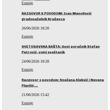
Emisije
RAZGOVOR S POVODOM: Ivan Manojlović
gradonačelnik Kruševca
26/06/2026 18:20
Emisije
SVETOSAVSKA BAŠTA: Gost poručnik Stefan
Petrović, vojni sveštenik
24/06/2026 18:28
Emisije
Razgovor s povodom: Snežana Aleksić i Nevena
Plavšić,…
21/06/2026 15:42
Emisije