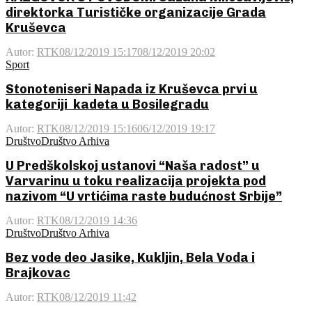
direktorka Turističke organizacije Grada
Kruševca
Autor:
RTK
08/12/2019 15:17
08/12/2019 20:02
Sport
Stonoteniseri Napada iz Kruševca prvi u
kategoriji kadeta u Bosilegradu
Autor:
RTK
08/12/2019 15:16
06/12/2019 19:17
Društvo
Društvo Arhiva
U Predškolskoj ustanovi “Naša radost” u
Varvarinu u toku realizacija projekta pod
nazivom “U vrtićima raste budućnost Srbije”
Autor:
RTK
08/12/2019 14:36
Društvo
Društvo Arhiva
Bez vode deo Jasike, Kukljin, Bela Voda i
Brajkovac
Autor:
RTK
08/12/2019 11:42