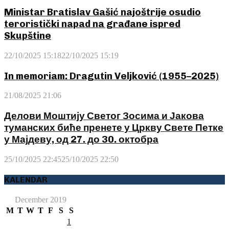
Ministar Bratislav Gašić najoštrije osudio
teroristički napad na građane ispred
Skupštine
22/10/2025 15:18
22/10/2025 15:19
In memoriam: Dragutin Veljković (1955–2025)
21/08/2025 21:06
Делови Моштију Светог Зосима и Јакова
туманских биће пренете у Цркву Свете Петке
у Мајдеву, од 27. до 30. октобра
25/10/2025 22:45
25/10/2025 22:50
KALENDAR
December 2019
M
T
W
T
F
S
S
1