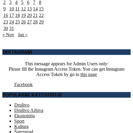
2
3
4
5
6
7
8
9
10
11
12
13
14
15
16
17
18
19
20
21
22
23
24
25
26
27
28
29
30
31
« Nov
Jan »
INSTAGRAM
This message appears for Admin Users only:
Please fill the Instagram Access Token. You can get Instagram
Access Token by go to
this page
Facebook
POPULARNE KATEGORIJE
Društvo
Društvo Arhiva
Ekonomija
Sport
Kultura
Šarengrad