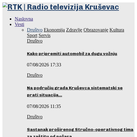
Naslovna
Vesti
Društvo
Ekonomija
Zdravlje
Obrazovanje
Kultura
Sport
Servis
Društvo
Kako pripremiti automobil za dugu vožnju
07/08/2026 17:33
Društvo
Na području grada Kruševca sistematski se
prati situacija…
07/08/2026 11:35
Društvo
Sastanak proširenog Stručno-operativnog tima
za zaštitu od požara