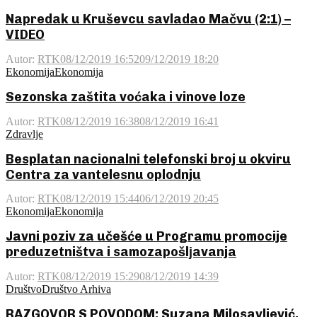
Napredak u Kruševcu savladao Mačvu (2:1) –
VIDEO
Autor:
RTK
08/12/2019 16:52
09/12/2019 18:20
Ekonomija
Ekonomija
Sezonska zaštita voćaka i vinove loze
Autor:
RTK
08/12/2019 16:38
08/12/2019 16:41
Zdravlje
Besplatan nacionalni telefonski broj u okviru
Centra za vantelesnu oplodnju
Autor:
RTK
08/12/2019 15:44
06/12/2019 20:45
Ekonomija
Ekonomija
Javni poziv za učešće u Programu promocije
preduzetništva i samozapošlјavanja
Autor:
RTK
08/12/2019 15:29
08/12/2019 14:39
Društvo
Društvo Arhiva
RAZGOVOR S POVODOM: Suzana Milosavljević,