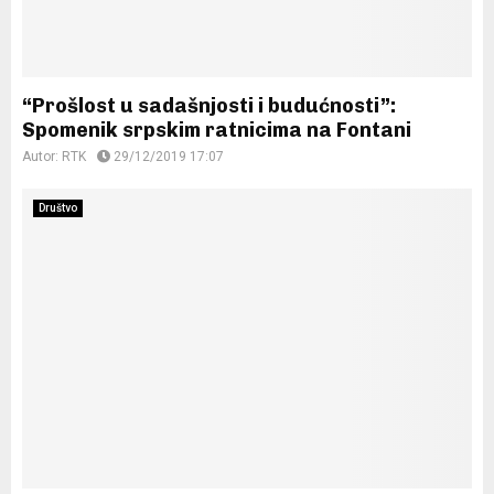
“Prošlost u sadašnjosti i budućnosti”:
Spomenik srpskim ratnicima na Fontani
Autor:
RTK
29/12/2019 17:07
Društvo