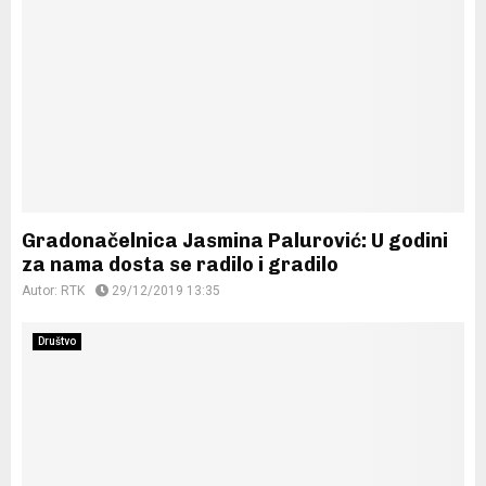
Gradonačelnica Jasmina Palurović: U godini
za nama dosta se radilo i gradilo
Autor:
RTK
29/12/2019 13:35
Društvo