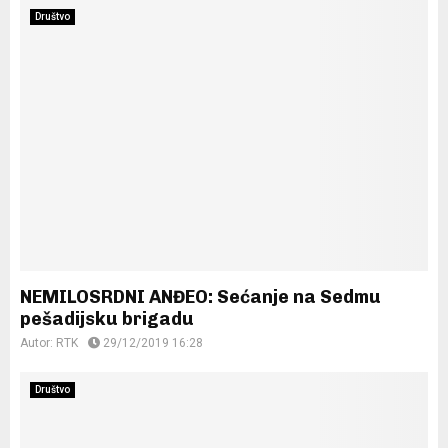
Društvo
NEMILOSRDNI ANĐEO: Sećanje na Sedmu
pešadijsku brigadu
Autor:
RTK
29/12/2019 16:28
Društvo