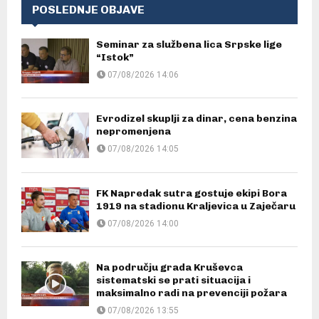
POSLEDNJE OBJAVE
Seminar za službena lica Srpske lige
“Istok”
07/08/2026 14:06
Evrodizel skuplji za dinar, cena benzina
nepromenjena
07/08/2026 14:05
FK Napredak sutra gostuje ekipi Bora
1919 na stadionu Kraljevica u Zaječaru
07/08/2026 14:00
Na području grada Kruševca
sistematski se prati situacija i
maksimalno radi na prevenciji požara
07/08/2026 13:55