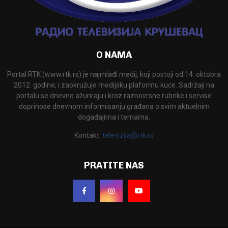
O NAMA
Portal RTK (www.rtk.rs) je najmlađi medij, koji postoji od 14. oktobra
2012. godine, i zaokružuje medijsku plaformu kuće. Sadržaji na
portalu se dnevno ažuriraju i kroz raznovrsne rubrike i servise
doprinose dnevnom informisanju građana o svim aktuelnim
događajima i temama.
Kontakt:
televizija@rtk.rs
PRATITE NAS