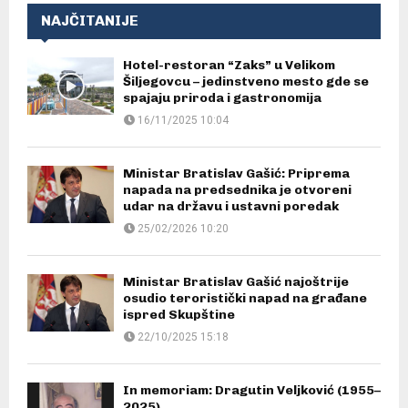
NAJČITANIJE
Hotel-restoran “Zaks” u Velikom
Šiljegovcu – jedinstveno mesto gde se
spajaju priroda i gastronomija
16/11/2025 10:04
Ministar Bratislav Gašić: Priprema
napada na predsednika je otvoreni
udar na državu i ustavni poredak
25/02/2026 10:20
Ministar Bratislav Gašić najoštrije
osudio teroristički napad na građane
ispred Skupštine
22/10/2025 15:18
In memoriam: Dragutin Veljković (1955–
2025)