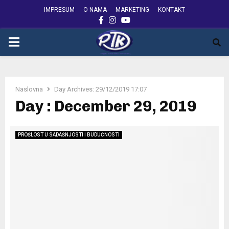
IMPRESUM
O NAMA
MARKETING
KONTAKT
FACEBOOK
INSTAGRAM
YOUTUBE
PRIMARY
MENU
Naslovna
Day Archives: 29/12/2019 17:07
Day : December 29, 2019
PROŠLOST U SADAŠNJOSTI I BUDUĆNOSTI