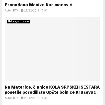
Pronađena Monika Karimanović
Autor:
RTK
29/12/2019 17:01
Nekategorizovano
Na Materice, članice KOLA SRPSKIH SESTARA
posetile porodilište Opšte bolnice Kruševac
Autor:
RTK
29/12/2019 16:30