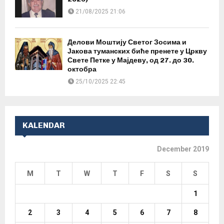
21/08/2025 21:06
Делови Моштију Светог Зосима и
Јакова туманских биће пренете у Цркву
Свете Петке у Мајдеву, од 27. до 30.
октобра
25/10/2025 22:45
KALENDAR
December 2019
M
T
W
T
F
S
S
1
2
3
4
5
6
7
8