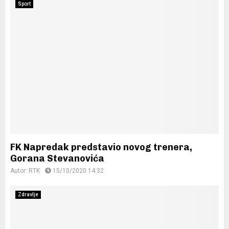
Sport
FK Napredak predstavio novog trenera,
Gorana Stevanovića
Autor:
RTK
15/10/2020 14:32
Zdravlje