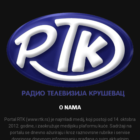
O NAMA
Portal RTK (www.rtk.rs) je najmlađi medij, koji postoji od 14. oktobra
2012. godine, i zaokružuje medijsku plaformu kuće. Sadržaji na
portalu se dnevno ažuriraju i kroz raznovrsne rubrike i servise
doprinose dnevnom informisanju građana o svim aktuelnim