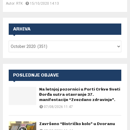
Autor:
RTK
15/10/2020 14:13
ARHIVA
POSLEDNJE OBJAVE
Na letnjoj pozornici u Porti Crkve Sveti
Đorđa sutra otavranje 37.
manifestacije “Zvezdano zdravinje”.
07/08/2026 11:47
Završeno “Bistričko kolo” u Dvoranu