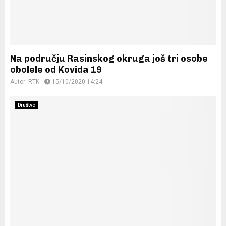
Na području Rasinskog okruga još tri osobe
obolele od Kovida 19
Autor:
RTK
15/10/2020 14:24
Društvo