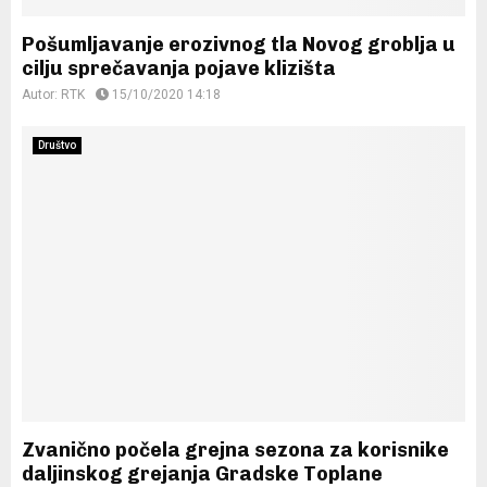
Pošumljavanje erozivnog tla Novog groblja u
cilju sprečavanja pojave klizišta
Autor:
RTK
15/10/2020 14:18
Društvo
Zvanično počela grejna sezona za korisnike
daljinskog grejanja Gradske Toplane