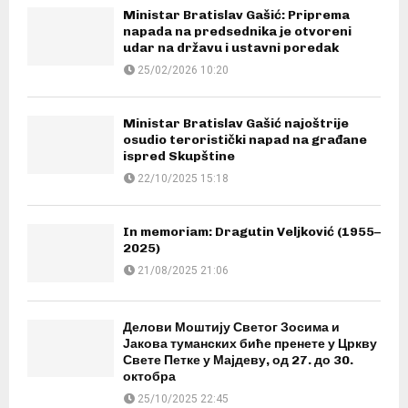
Ministar Bratislav Gašić: Priprema
napada na predsednika je otvoreni
udar na državu i ustavni poredak
25/02/2026 10:20
Ministar Bratislav Gašić najoštrije
osudio teroristički napad na građane
ispred Skupštine
22/10/2025 15:18
In memoriam: Dragutin Veljković (1955–
2025)
21/08/2025 21:06
Делови Моштију Светог Зосима и
Јакова туманских биће пренете у Цркву
Свете Петке у Мајдеву, од 27. до 30.
октобра
25/10/2025 22:45