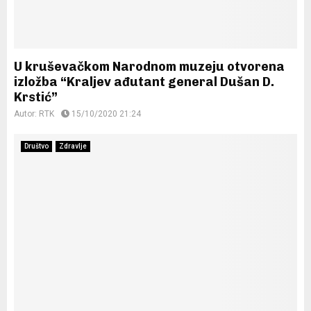
U kruševačkom Narodnom muzeju otvorena
izložba “Kraljev ađutant general Dušan D.
Krstić”
Autor:
RTK
15/10/2020 21:24
Društvo
Zdravlje