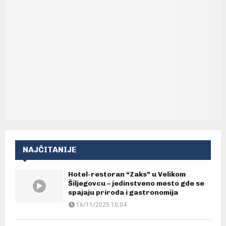
NAJČITANIJE
Hotel-restoran “Zaks” u Velikom
Šiljegovcu – jedinstveno mesto gde se
spajaju priroda i gastronomija
16/11/2025 10:04