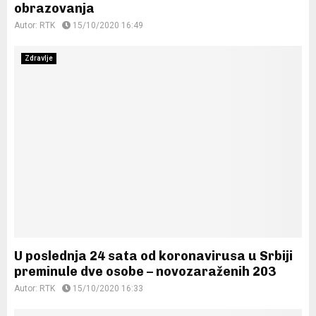
obrazovanja
Autor:
RTK
15/10/2020 16:49
Zdravlje
U poslednja 24 sata od koronavirusa u Srbiji
preminule dve osobe – novozaraženih 203
Autor:
RTK
15/10/2020 16:33