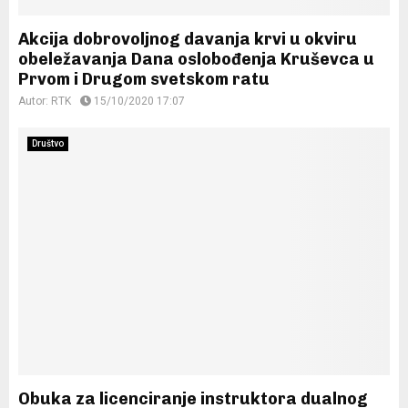
Akcija dobrovoljnog davanja krvi u okviru
obeležavanja Dana oslobođenja Kruševca u
Prvom i Drugom svetskom ratu
Autor:
RTK
15/10/2020 17:07
Društvo
Obuka za licenciranje instruktora dualnog