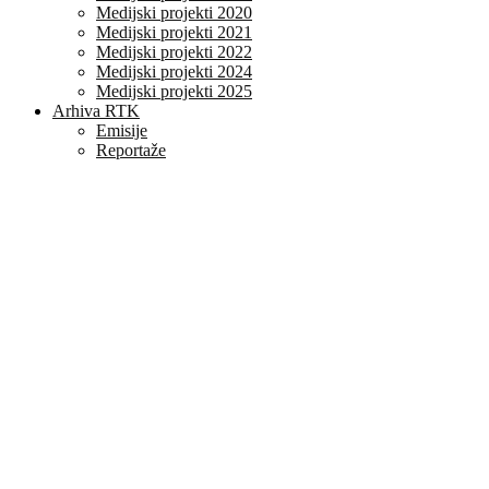
Medijski projekti 2020
Medijski projekti 2021
Medijski projekti 2022
Medijski projekti 2024
Medijski projekti 2025
Arhiva RTK
Emisije
Reportaže