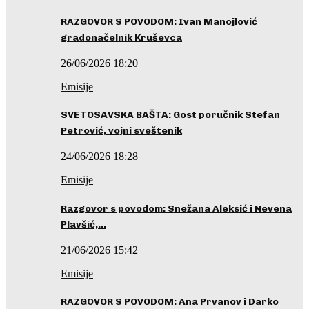
RAZGOVOR S POVODOM: Ivan Manojlović
gradonačelnik Kruševca
26/06/2026 18:20
Emisije
SVETOSAVSKA BAŠTA: Gost poručnik Stefan
Petrović, vojni sveštenik
24/06/2026 18:28
Emisije
Razgovor s povodom: Snežana Aleksić i Nevena
Plavšić,…
21/06/2026 15:42
Emisije
RAZGOVOR S POVODOM: Ana Prvanov i Darko