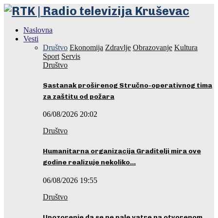
Naslovna
Vesti
Društvo
Ekonomija
Zdravlje
Obrazovanje
Kultura
Sport
Servis
Društvo
Sastanak proširenog Stručno-operativnog tima
za zaštitu od požara
06/08/2026 20:02
Društvo
Humanitarna organizacija Graditelji mira ove
godine realizuje nekoliko…
06/08/2026 19:55
Društvo
Upozorenje da se ne pale vatre na otvorenom…