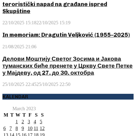
teroristički napad na građane ispred
Skupštine
22/10/2025 15:18
22/10/2025 15:19
In memoriam: Dragutin Veljković (1955–2025)
21/08/2025 21:06
Делови Моштију Светог Зосима и Јакова
туманских биће пренете у Цркву Свете Петке
у Мајдеву, од 27. до 30. октобра
25/10/2025 22:45
25/10/2025 22:50
KALENDAR
March 2023
M
T
W
T
F
S
S
1
2
3
4
5
6
7
8
9
10
11
12
13
14
15
16
17
18
19