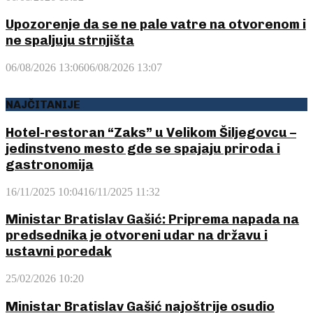
Upozorenje da se ne pale vatre na otvorenom i
ne spaljuju strnjišta
06/08/2026 13:06
06/08/2026 13:07
NAJČITANIJE
Hotel-restoran “Zaks” u Velikom Šiljegovcu –
jedinstveno mesto gde se spajaju priroda i
gastronomija
16/11/2025 10:04
16/11/2025 11:32
Ministar Bratislav Gašić: Priprema napada na
predsednika je otvoreni udar na državu i
ustavni poredak
25/02/2026 10:20
Ministar Bratislav Gašić najoštrije osudio