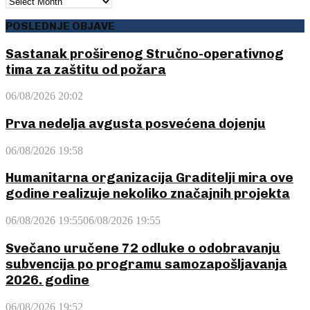
ARHIVA
POSLEDNJE OBJAVE
Sastanak proširenog Stručno-operativnog
tima za zaštitu od požara
06/08/2026 20:02
Prva nedelja avgusta posvećena dojenju
06/08/2026 19:58
Humanitarna organizacija Graditelji mira ove
godine realizuje nekoliko značajnih projekta
06/08/2026 19:55
06/08/2026 19:55
Svečano uručene 72 odluke o odobravanju
subvencija po programu samozapošljavanja
2026. godine
06/08/2026 19:52