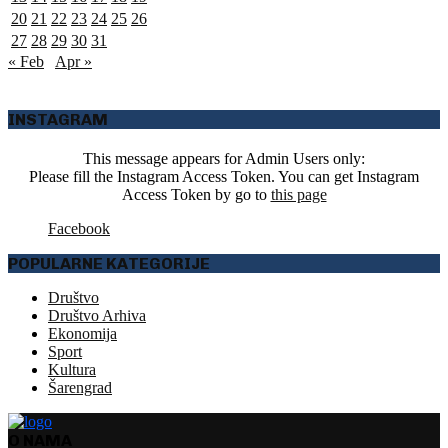
20
21
22
23
24
25
26
27
28
29
30
31
« Feb
Apr »
INSTAGRAM
This message appears for Admin Users only:
Please fill the Instagram Access Token. You can get Instagram
Access Token by go to
this page
Facebook
POPULARNE KATEGORIJE
Društvo
Društvo Arhiva
Ekonomija
Sport
Kultura
Šarengrad
O NAMA