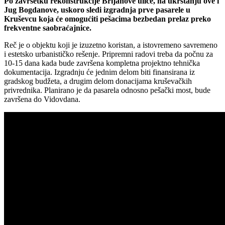
Po završetku rekonstrukcije Brijanove ulice, na ukrštanju ove i
Jug Bogdanove, uskoro sledi izgradnja prve pasarele u
Kruševcu koja će omogućiti pešacima bezbedan prelaz preko
frekventne saobraćajnice.
Reč je o objektu koji je izuzetno koristan, a istovremeno savremeno
i estetsko urbanističko rešenje. Pripremni radovi treba da počnu za
10-15 dana kada bude završena kompletna projektno tehnička
dokumentacija. Izgradnju će jednim delom biti finansirana iz
gradskog budžeta, a drugim delom donacijama kruševačkih
privrednika. Planirano je da pasarela odnosno pešački most, bude
završena do Vidovdana.