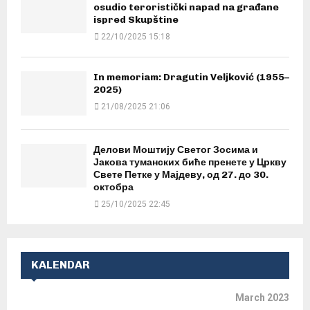
osudio teroristički napad na građane
ispred Skupštine
22/10/2025 15:18
In memoriam: Dragutin Veljković (1955–
2025)
21/08/2025 21:06
Делови Моштију Светог Зосима и
Јакова туманских биће пренете у Цркву
Свете Петке у Мајдеву, од 27. до 30.
октобра
25/10/2025 22:45
KALENDAR
March 2023