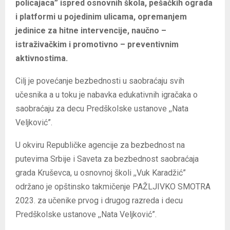
policajaca” ispred osnovnih škola, pešačkih ograda
i platformi u pojedinim ulicama, opremanjem
jedinice za hitne intervencije, naučno –
istraživačkim i promotivno – preventivnim
aktivnostima.
Cilj je povećanje bezbednosti u saobraćaju svih
učesnika a u toku je nabavka edukativnih igračaka o
saobraćaju za decu Predškolske ustanove ,,Nata
Veljković”.
U okviru Republičke agencije za bezbednost na
putevima Srbije i Saveta za bezbednost saobraćaja
grada Kruševca, u osnovnoj školi ,,Vuk Karadžić”
održano je opštinsko takmičenje PAŽLJIVKO SMOTRA
2023. za učenike prvog i drugog razreda i decu
Predškolske ustanove ,,Nata Veljković”.