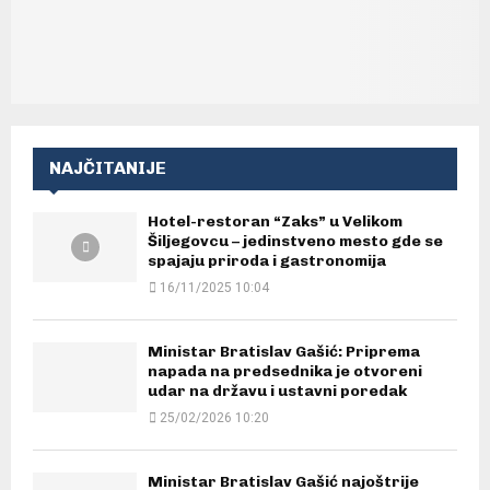
NAJČITANIJE
Hotel-restoran “Zaks” u Velikom
Šiljegovcu – jedinstveno mesto gde se
spajaju priroda i gastronomija
16/11/2025 10:04
Ministar Bratislav Gašić: Priprema
napada na predsednika je otvoreni
udar na državu i ustavni poredak
25/02/2026 10:20
Ministar Bratislav Gašić najoštrije