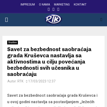
IMPRESUM
O NAMA
MARKETING
KONTAKT
FACEBOOK
INSTAGRAM
YOUTUBE
PRIMARY
MENU
Društvo
Savet za bezbednost saobraćaja
grada Kruševca nastavlja sa
aktivnostima u cilju povećanja
bezbednosti svih učesnika u
saobraćaju
Autor:
RTK
17/03/2023 12:37
Savet za bezbednost saobraćaja grada Kruševca i
u ovoj godini nastavlja sa postavljanjem ,,ležećih