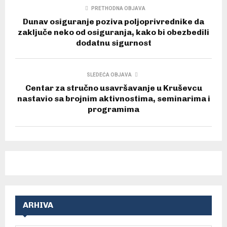
PRETHODNA OBJAVA
Dunav osiguranje poziva poljoprivrednike da
zaključe neko od osiguranja, kako bi obezbedili
dodatnu sigurnost
SLEDEĆA OBJAVA
Centar za stručno usavršavanje u Kruševcu
nastavio sa brojnim aktivnostima, seminarima i
programima
ARHIVA