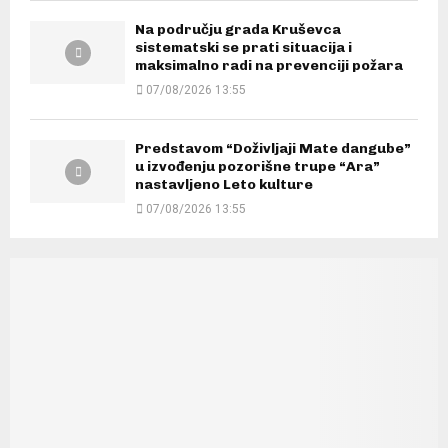
Na području grada Kruševca
sistematski se prati situacija i
maksimalno radi na prevenciji požara
07/08/2026 13:55
Predstavom “Doživljaji Mate dangube”
u izvođenju pozorišne trupe “Ara”
nastavljeno Leto kulture
07/08/2026 13:55