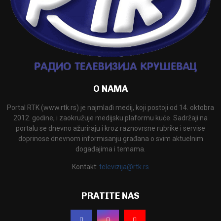
O NAMA
Portal RTK (www.rtk.rs) je najmlađi medij, koji postoji od 14. oktobra
2012. godine, i zaokružuje medijsku plaformu kuće. Sadržaji na
portalu se dnevno ažuriraju i kroz raznovrsne rubrike i servise
doprinose dnevnom informisanju građana o svim aktuelnim
događajima i temama.
Kontakt:
televizija@rtk.rs
PRATITE NAS