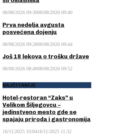
siromašnima
08/08/2026 09:30
08/08/2026 09:40
Prva nedelja avgusta
posvećena dojenju
08/08/2026 09:28
08/08/2026 09:44
Još 18 lekova o trošku države
08/08/2026 08:49
08/08/2026 09:52
NAJČITANIJE
Hotel-restoran “Zaks” u
Velikom Šiljegovcu –
jedinstveno mesto gde se
spajaju priroda i gastronomija
16/11/2025 10:04
16/11/2025 11:32