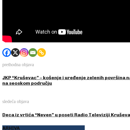
prethodna objava
JKP “Kruševac” – košenje i uređenje zelenih površina n
na seoskom području
sledeća objava
Deca iz vrtića “Neven” u poseti Radio Televiziji Krušev
ARHIVA