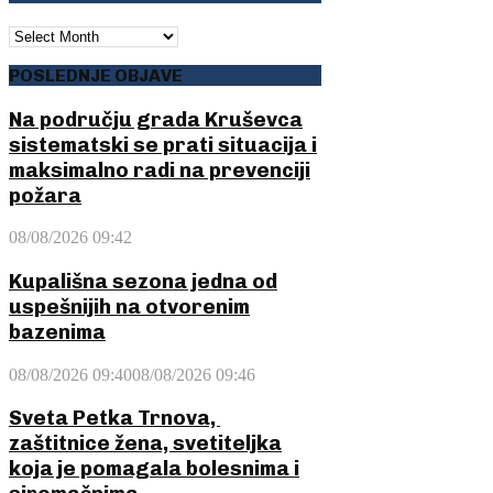
ARHIVA
POSLEDNJE OBJAVE
Na području grada Kruševca
sistematski se prati situacija i
maksimalno radi na prevenciji
požara
08/08/2026 09:42
Kupališna sezona jedna od
uspešnijih na otvorenim
bazenima
08/08/2026 09:40
08/08/2026 09:46
Sveta Petka Trnova,
zaštitnice žena, svetiteljka
koja je pomagala bolesnima i