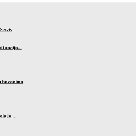
Servis
situacija…
im bazenima
oja je…