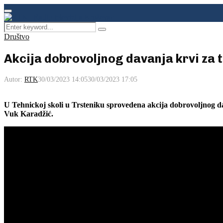
Facebook
Instagram
Youtube
Primary
Menu
Search
Pretraga
for:
Društvo
Akcija dobrovoljnog davanja krvi za 
Autor:
RTK
30/03/2023 14:05
30/03/2023 17:05
U Tehnickoj skoli u Trsteniku sprovedena akcija dobrovoljnog da
Vuk Karadžić.