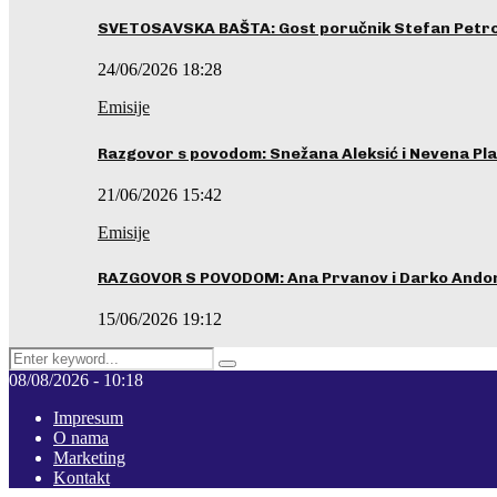
SVETOSAVSKA BAŠTA: Gost poručnik Stefan Petrovi
24/06/2026 18:28
Emisije
Razgovor s povodom: Snežana Aleksić i Nevena Pla
21/06/2026 15:42
Emisije
RAZGOVOR S POVODOM: Ana Prvanov i Darko Ando
15/06/2026 19:12
Search
Pretraga
for:
08/08/2026 - 10:18
Impresum
O nama
Marketing
Kontakt