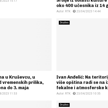
Srbije iz oblasti kultur
4/2023 15:17
oko 400 učesnika iz 14
Autor:
RTK
23/04/2023 14:44
Društvo
na u Kruševcu, u
Ivan Anđelić: Na teritor
d vremenskih prilika,
više opština radi se na 
na do 3. maja
fekalne i atmosferske k
4/2023 11:53
Autor:
RTK
23/04/2023 10:35
Društvo