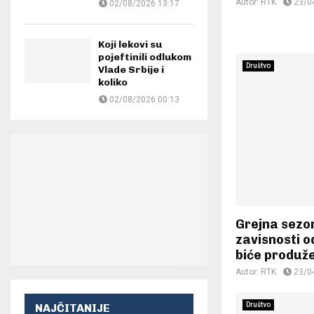
Autor:
RTK
23/0
02/08/2026 13:17
Koji lekovi su
pojeftinili odlukom
Društvo
Vlade Srbije i
koliko
02/08/2026 00:13
Grejna sezo
zavisnosti o
biće produže
Autor:
RTK
23/0
Društvo
NAJČITANIJE