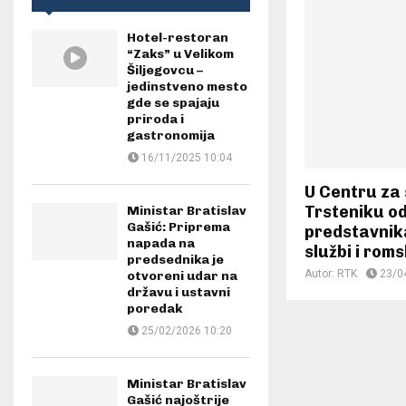
Hotel-restoran
“Zaks” u Velikom
Šiljegovcu –
jedinstveno mesto
gde se spajaju
priroda i
gastronomija
16/11/2025 10:04
U Centru za 
Trsteniku o
Ministar Bratislav
Gašić: Priprema
predstavnik
napada na
službi i rom
predsednika je
Autor:
RTK
23/0
otvoreni udar na
državu i ustavni
poredak
25/02/2026 10:20
Ministar Bratislav
Gašić najoštrije