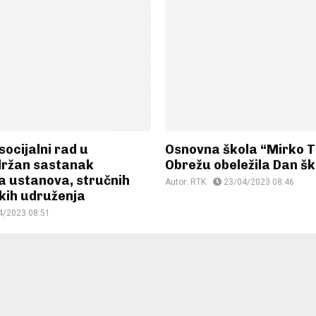
socijalni rad u
Osnovna škola “Mirko T
držan sastanak
Obrežu obeležila Dan šk
a ustanova, stručnih
Autor:
RTK
23/04/2023 08:46
skih udruženja
4/2023 08:51