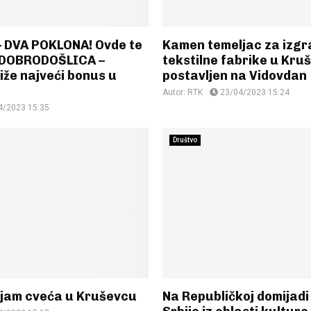
– DVA POKLONA! Ovde te
Kamen temeljac za izgr
 DOBRODOŠLICA –
tekstilne fabrike u Kru
iže najveći bonus u
postavljen na Vidovdan
Autor:
RTK
23/04/2023 15:24
4/2023 15:35
Društvo
jam cveća u Kruševcu
Na Republičkoj domijad