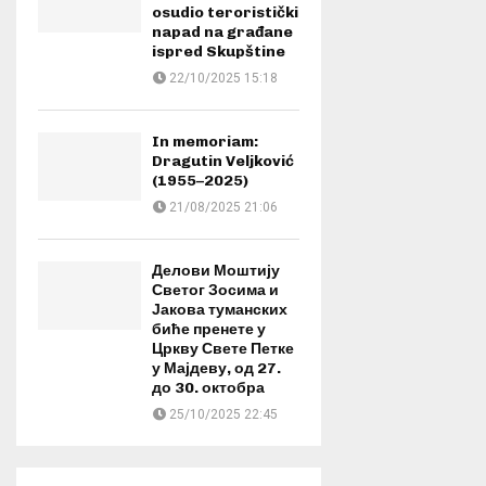
osudio teroristički
napad na građane
ispred Skupštine
22/10/2025 15:18
In memoriam:
Dragutin Veljković
(1955–2025)
21/08/2025 21:06
Делови Моштију
Светог Зосима и
Јакова туманских
биће пренете у
Цркву Свете Петке
у Мајдеву, од 27.
до 30. октобра
25/10/2025 22:45