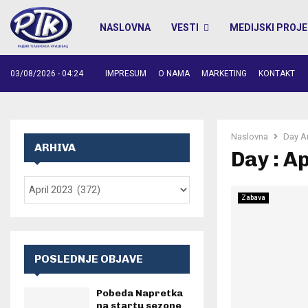
NASLOVNA
VESTI
MEDIJSKI PROJE
03/08/2026 - 04:24
IMPRESUM
O NAMA
MARKETING
KONTAKT
Naslovna
Day A
ARHIVA
Day : Ap
Zabava
POSLEDNJE OBJAVE
Pobeda Napretka
na startu sezone