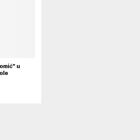
omić” u
ole