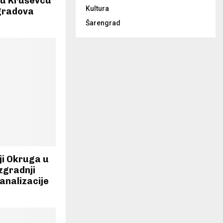
e u Kruševcu
Kultura
 gradova
Šarengrad
iji Okruga u
izgradnji
analizacije