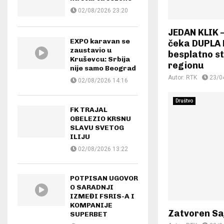
02/08/2026 23:20
JEDAN KLIK 
EXPO karavan se
čeka DUPLA
zaustavio u
besplatno st
Kruševcu: Srbija
regionu
nije samo Beograd
Autor:
RTK
23/0
02/08/2026 14:16
Društvo
FK TRAJAL
OBELEZIO KRSNU
SLAVU SVETOG
ILIJU
02/08/2026 13:22
POTPISAN UGOVOR
O SARADNJI
IZMEĐI FSRIS-A I
KOMPANIJE
Zatvoren Sa
SUPERBET