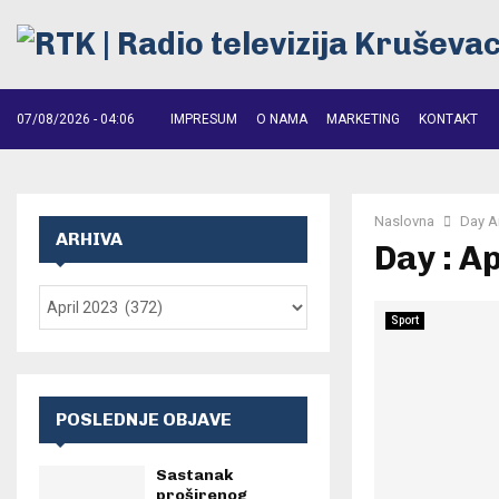
07/08/2026 - 04:06
IMPRESUM
O NAMA
MARKETING
KONTAKT
Naslovna
Day A
ARHIVA
Day : Ap
Sport
POSLEDNJE OBJAVE
Sastanak
proširenog