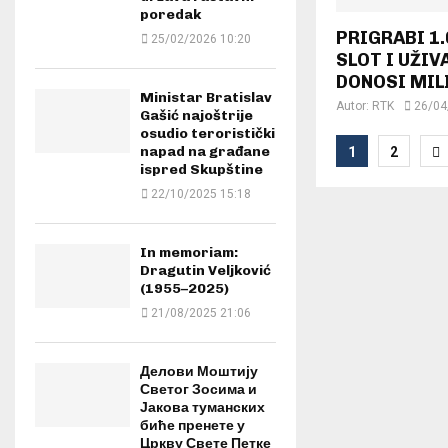
poredak
PRIGRABI 1
25/02/2026 10:20
SLOT I UŽIV
DONOSI MIL
Ministar Bratislav
Autor:
RTK
26/04
Gašić najoštrije
osudio teroristički
Posts
napad na građane
1
2
ispred Skupštine
paginat
22/10/2025 15:18
In memoriam:
Dragutin Veljković
(1955–2025)
21/08/2025 21:06
Делови Моштију
Светог Зосима и
Јакова туманских
биће пренете у
Цркву Свете Петке