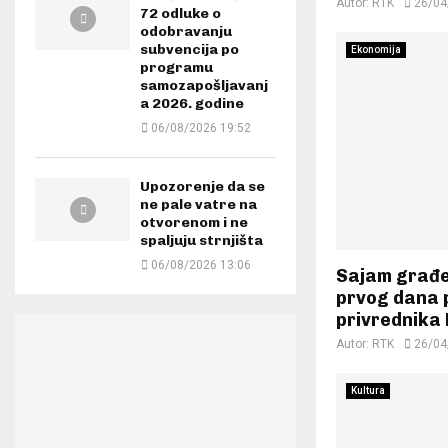
Autor:
RTK
26/04
72 odluke o
odobravanju
subvencija po
Ekonomija
programu
samozapošljavanj
a 2026. godine
06/08/2026 19:52
Upozorenje da se
ne pale vatre na
otvorenom i ne
spaljuju strnjišta
06/08/2026 13:06
Sajam građe
prvog dana 
privrednika
Autor:
RTK
26/04
Kultura