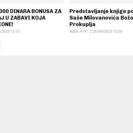
.000 DINARA BONUSA ZA
Predstavljanje knjige p
AJ U ZABAVI KOJA
Saše Milovanovića Božo
IONE!
Prokuplja
/2023 13:12
Autor:
RTK
26/04/2023 12:50
ion