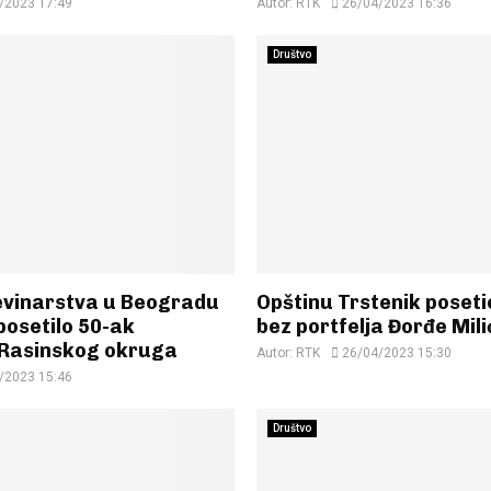
/2023 17:49
Autor:
RTK
26/04/2023 16:36
Društvo
vinarstva u Beogradu
Opštinu Trstenik poseti
posetilo 50-ak
bez portfelja Đorđe Mili
 Rasinskog okruga
Autor:
RTK
26/04/2023 15:30
/2023 15:46
Društvo