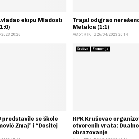
vladao ekipu Mladosti
Trajal odigrao nerešeno
1:0)
Metalca (1:1)
/2023 20:26
Autor:
RTK
26/04/2023 20:14
Društvo
Ekonomija
 predstavile se škole
RPK Kruševac organizo
ović Zmaj” i “Dositej
otvorenih vrata: Dualno
obrazovanje