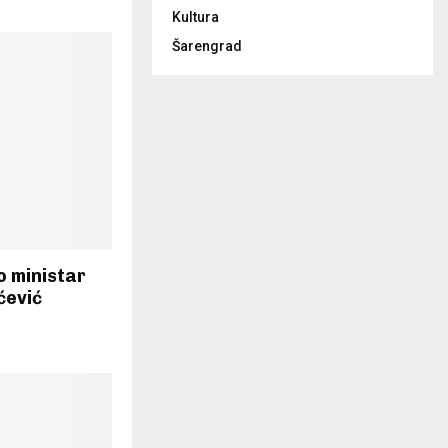
Kultura
Šarengrad
o ministar
ćević