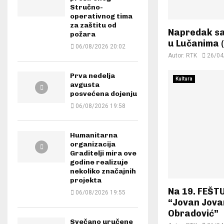
Stručno-
operativnog tima
za zaštitu od
Napredak sa
požara
u Lučanima (
06/08/2026 20:02
Autor:
RTK
26/04
Prva nedelja
Kultura
avgusta
posvećena dojenju
06/08/2026 19:58
Humanitarna
organizacija
Graditelji mira ove
godine realizuje
nekoliko značajnih
projekta
Na 19. FEŠTU
06/08/2026 19:55
“Jovan Jovan
Obradović”
Svečano uručene