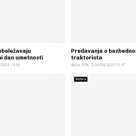
 obeležavaju
Predavanja o bezbedno
 dan umetnosti
traktorista
/2023 14:00
Autor:
RTK
26/04/2023 13:47
Kultura