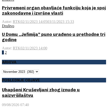
Privremeni organ obavljaće funkciju koja je spoj
zakonodavne i izvršne vlasti
Autor:
RTK
02/11/2023 14:05
03/11/2023 15:33
Društvo
U Domu ,,Jefimija” puno urađeno u prethodne tri
godine
Autor:
RTK
02/11/2023 14:00
Posts
1
2
pagination
ARHIVA
ARHIVA
POSLEDNJE OBJAVE
Uhapšeni Kruševljani zbog iznude u
saizvršilaštvu
09/08/2026 07:40