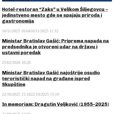
Hotel-restoran “Zaks” u Velikom Šiljegovcu –
jedinstveno mesto gde se spajaju priroda i
gastronomija
16/11/2025 10:04
16/11/2025 11:32
Ministar Bratislav Gašić: Priprema napada na
predsednika je otvoreni udar na državu i
ustavni poredak
25/02/2026 10:20
Ministar Bratislav Gašić najoštrije osudio
teroristički napad na građane ispred
Skupštine
22/10/2025 15:18
22/10/2025 15:19
In memoriam: Dragutin Veljković (1955–2025)