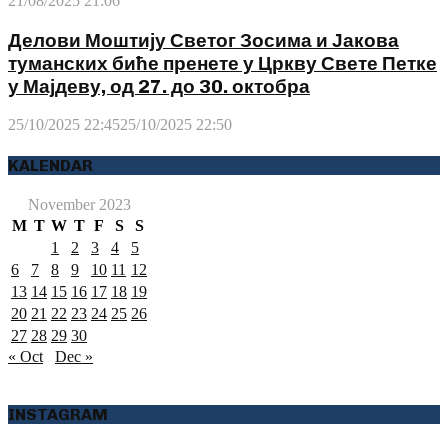
21/08/2025 21:06
Делови Моштију Светог Зосима и Јакова
туманских биће пренете у Цркву Свете Петке
у Мајдеву, од 27. до 30. октобра
25/10/2025 22:45
25/10/2025 22:50
KALENDAR
November 2023
M
T
W
T
F
S
S
1
2
3
4
5
6
7
8
9
10
11
12
13
14
15
16
17
18
19
20
21
22
23
24
25
26
27
28
29
30
« Oct
Dec »
INSTAGRAM