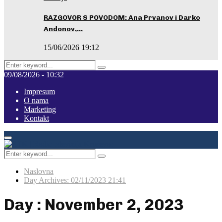
RAZGOVOR S POVODOM: Ana Prvanov i Darko
Andonov,…
15/06/2026 19:12
Search
Pretraga
for:
09/08/2026 - 10:32
Impresum
O nama
Marketing
Kontakt
Facebook
Instagram
Youtube
Primary
Menu
Search
Pretraga
for:
Naslovna
Day Archives: 02/11/2023 21:41
Day : November 2, 2023