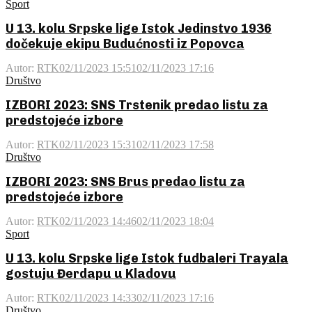
Sport
U 13. kolu Srpske lige Istok Jedinstvo 1936
dočekuje ekipu Budućnosti iz Popovca
Autor:
RTK
02/11/2023 15:51
02/11/2023 17:16
Društvo
IZBORI 2023: SNS Trstenik predao listu za
predstojeće izbore
Autor:
RTK
02/11/2023 15:31
02/11/2023 17:58
Društvo
IZBORI 2023: SNS Brus predao listu za
predstojeće izbore
Autor:
RTK
02/11/2023 14:46
02/11/2023 18:04
Sport
U 13. kolu Srpske lige Istok fudbaleri Trayala
gostuju Đerdapu u Kladovu
Autor:
RTK
02/11/2023 14:33
02/11/2023 17:16
Društvo