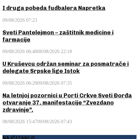
I druga pobeda fudbalera Napretka
09/08/2026 07:23
Sveti Pantelejmon – zaštitnik medicine i
farmacije
09/08/2026 06:40
08/08/2026 22:18
U Kruševcu održan seminar za posmatrače i
delegate Srpske lige Istok
09/08/2026 06:29
09/08/2026 07:35
Na letnjoj pozornici u Porti Crkve Sveti Đorđa
otvaranje 37. manifestacije “Zvezdano
zdravinje”.
08/08/2026 15:47
09/08/2026 07:43
NAJČITANIJE