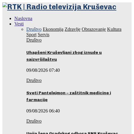
Naslovna
Vesti
Društvo
Ekonomija
Zdravlje
Obrazovanje
Kultura
Sport
Servis
Društvo
Uhapšeni Kruševljani zbog iznude u
saizvršilaštvu
09/08/2026 07:40
Društvo
Sveti Pantelejmon – zaštitnik medicine i
farmacije
09/08/2026 06:40
Društvo
Unija žena Gradskog odbora SNS Kruševac