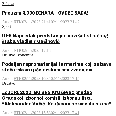
Zabava
Preuzmi 4.000 DINARA – OVDE I SADA!
Autor:
RTK
02/11/2023 21:41
02/11/2023 21:42
Sport
U FK Napredak predstavljen novi šef stručnog
štaba Vladimir Gaćinović
Autor:
RTK
02/11/2023 17:18
Društvo
Ekonomija
Podeljen repromaterijal farmerima koji se bave
stočarskom i pčelarskom proizvodnjom
Autor:
RTK
02/11/2023 16:35
02/11/2023 17:15
Društvo
IZBORI 2023: GO SNS Kruševac predao
Gradskoj izbornoj komisiji izbornu listu
“Aleksandar Vučić- Kruševac ne sme da stane”
Autor:
RTK
02/11/2023 15:58
02/11/2023 17:41