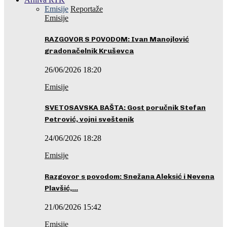
Emisije
Reportaže
Emisije
RAZGOVOR S POVODOM: Ivan Manojlović
gradonačelnik Kruševca
26/06/2026 18:20
Emisije
SVETOSAVSKA BAŠTA: Gost poručnik Stefan
Petrović, vojni sveštenik
24/06/2026 18:28
Emisije
Razgovor s povodom: Snežana Aleksić i Nevena
Plavšić,…
21/06/2026 15:42
Emisije