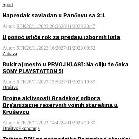
Sport
Napredak savladan u Pančevu sa 2:1
Autor:
RTK
26/11/2023 20:36
26/11/2023 20:47
U ponoć ističe rok za predaju izbornih lista
Autor:
RTK
26/11/2023 16:20
27/11/2023 08:52
Zabava
Bukiraj mesto u PRVOJ KLASI: Na cilju te čeka
SONY PLAYSTATION 5!
Autor:
RTK
26/11/2023 15:58
27/11/2023 10:59
Društvo
Brojne aktivnosti Gradskog odbora
Organizacije rezervnih vojnih starešina u
Kruševcu
Autor:
RTK
26/11/2023 14:42
24/11/2023 20:30
Društvo
Ekonomija