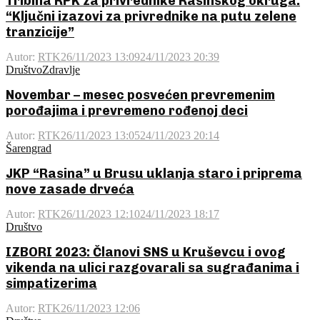
Tribina RPK za privrednike Rasinskog okruga:
“Ključni izazovi za privrednike na putu zelene
tranzicije”
Autor:
RTK
26/11/2023 13:09
24/11/2023 20:39
Društvo
Zdravlje
Novembar – mesec posvećen prevremenim
porođajima i prevremeno rođenoj deci
Autor:
RTK
26/11/2023 13:05
24/11/2023 20:14
Šarengrad
JKP “Rasina” u Brusu uklanja staro i priprema
nove zasade drveća
Autor:
RTK
26/11/2023 12:10
24/11/2023 18:17
Društvo
IZBORI 2023: Članovi SNS u Kruševcu i ovog
vikenda na ulici razgovarali sa sugrađanima i
simpatizerima
Autor:
RTK
26/11/2023 12:06