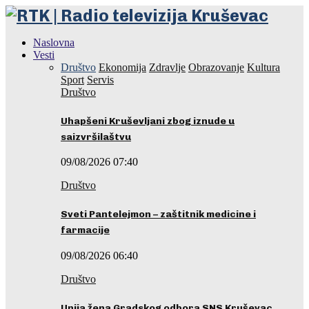
Naslovna
Vesti
Društvo
Ekonomija
Zdravlje
Obrazovanje
Kultura
Sport
Servis
Društvo
Uhapšeni Kruševljani zbog iznude u
saizvršilaštvu
09/08/2026 07:40
Društvo
Sveti Pantelejmon – zaštitnik medicine i
farmacije
09/08/2026 06:40
Društvo
Unija žena Gradskog odbora SNS Kruševac