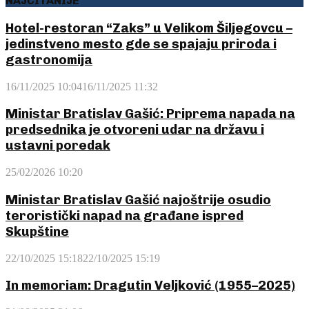
NAJČITANIJE
Hotel-restoran “Zaks” u Velikom Šiljegovcu –
jedinstveno mesto gde se spajaju priroda i
gastronomija
16/11/2025 10:04
16/11/2025 11:32
Ministar Bratislav Gašić: Priprema napada na
predsednika je otvoreni udar na državu i
ustavni poredak
25/02/2026 10:20
Ministar Bratislav Gašić najoštrije osudio
teroristički napad na građane ispred
Skupštine
22/10/2025 15:18
22/10/2025 15:19
In memoriam: Dragutin Veljković (1955–2025)