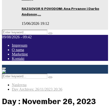
RAZGOVOR S POVODOM: Ana Prvanov i Darko
Andonov,…
15/06/2026 19:12
Search
Pretraga
for:
09/08/2026 - 09:42
Impresum
O nama
Marketing
Kontakt
Facebook
Instagram
Youtube
Primary
Menu
Search
Pretraga
for:
Naslovna
Day Archives: 26/11/2023 20:36
Day : November 26, 2023