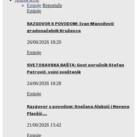
Emisije
Reportaže
Emisije
RAZGOVOR S POVODOM: Ivan Manojlović
gradonačelnik Kruševca
26/06/2026 18:20
Emisije
SVETOSAVSKA BAŠTA: Gost poručnik Stefan
Petrović, vojni sveštenik
24/06/2026 18:28
Emisije
Razgovor s povodom: Snežana Aleksić i Nevena
Plavšić,…
21/06/2026 15:42
Emisije