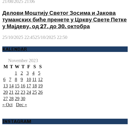
21/08/2025 21:06
Делови Моштију Светог Зосима и Јакова
туманских биће пренете у Цркву Свете Петке
у Мајдеву, од 27. до 30. октобра
25/10/2025 22:45
25/10/2025 22:50
KALENDAR
November 2023
M
T
W
T
F
S
S
1
2
3
4
5
6
7
8
9
10
11
12
13
14
15
16
17
18
19
20
21
22
23
24
25
26
27
28
29
30
« Oct
Dec »
INSTAGRAM