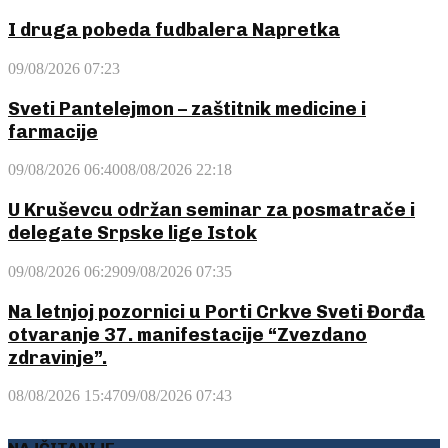
I druga pobeda fudbalera Napretka
09/08/2026 07:23
Sveti Pantelejmon – zaštitnik medicine i
farmacije
09/08/2026 06:40
08/08/2026 22:18
U Kruševcu održan seminar za posmatrače i
delegate Srpske lige Istok
09/08/2026 06:29
09/08/2026 07:35
Na letnjoj pozornici u Porti Crkve Sveti Đorđa
otvaranje 37. manifestacije “Zvezdano
zdravinje”.
08/08/2026 15:47
09/08/2026 07:43