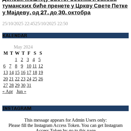
туманских биће пренете у Цркву Свете Петке
у Мајдеву, од 27. до 30. октобра
25/10/2025 22:45
25/10/2025 22:50
KALENDAR
May 2024
M
T
W
T
F
S
S
1
2
3
4
5
6
7
8
9
10
11
12
13
14
15
16
17
18
19
20
21
22
23
24
25
26
27
28
29
30
31
« Apr
Jun »
INSTAGRAM
This message appears for Admin Users only:
Please fill the Instagram Access Token. You can get Instagram
Access Token by go to
this page