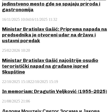
jedinstveno mesto gde se spajaju priroda i
gastronomija
16/11/2025 10:04
16/11/2025 11:32
Ministar Bratislav Gašić: Priprema napada na
predsednika je otvoreni udar na državu i
ustavni poredak
25/02/2026 10:20
Ministar Bratislav Gašić najoštrije osudio
teroristički napad na građane ispred
Skupštine
22/10/2025 15:18
22/10/2025 15:19
In memoriam: Dragutin Veljković (1955–2025)
21/08/2025 21:06
Делови Моштију Светог Зосима и Јакова