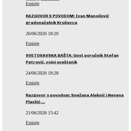
Emisije
RAZGOVOR S POVODOM: Ivan Manojlović
gradonačelnik Kruševca
26/06/2026 18:20
Emisije
SVETOSAVSKA BAŠTA: Gost poručnik Stefan
Petrović, vojni sveštenik
24/06/2026 18:28
Emisije
Razgovor s povodom: Snežana Aleksić i Nevena
Plavšić,…
21/06/2026 15:42
Emisije