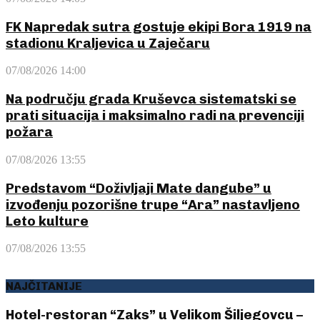
FK Napredak sutra gostuje ekipi Bora 1919 na
stadionu Kraljevica u Zaječaru
07/08/2026 14:00
Na području grada Kruševca sistematski se
prati situacija i maksimalno radi na prevenciji
požara
07/08/2026 13:55
Predstavom “Doživljaji Mate dangube” u
izvođenju pozorišne trupe “Ara” nastavljeno
Leto kulture
07/08/2026 13:55
NAJČITANIJE
Hotel-restoran “Zaks” u Velikom Šiljegovcu –