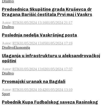
Društvo
Predsednica Skupštine grada Kruševca dr
Dragana Barišić čestitala Prvi maj i Vaskrs
Autor:
RTK
01/05/2024 13:16
01/05/2024 21:17
Društvo
Poslednja nedelja Vaskršnjeg posta
Autor:
RTK
01/05/2024 13:05
01/05/2024 17:19
Društvo
Ekonomija
Ulaganja u infrastrukturu u aleksandrovačkoj
opštini
Autor:
RTK
01/05/2024 13:02
01/05/2024 17:37
Društvo
Prvomajski uranak na Bagdali
Autor:
RTK
01/05/2024 10:42
01/05/2024 13:10
Sport
Pobednik Kupa Fudbalskog saveza Rasinskog