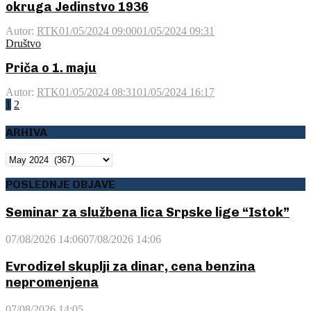
okruga Jedinstvo 1936
Autor:
RTK
01/05/2024 09:00
01/05/2024 09:31
Društvo
Priča o 1. maju
Autor:
RTK
01/05/2024 08:31
01/05/2024 16:17
Posts
1
2
pagination
ARHIVA
ARHIVA
POSLEDNJE OBJAVE
Seminar za službena lica Srpske lige “Istok”
07/08/2026 14:06
07/08/2026 14:06
Evrodizel skuplji za dinar, cena benzina
nepromenjena
07/08/2026 14:05