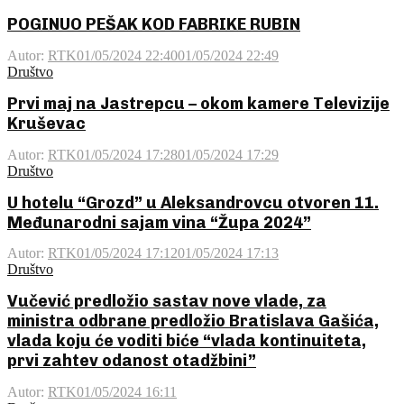
POGINUO PEŠAK KOD FABRIKE RUBIN
Autor:
RTK
01/05/2024 22:40
01/05/2024 22:49
Društvo
Prvi maj na Jastrepcu – okom kamere Televizije
Kruševac
Autor:
RTK
01/05/2024 17:28
01/05/2024 17:29
Društvo
U hotelu “Grozd” u Aleksandrovcu otvoren 11.
Međunarodni sajam vina “Župa 2024”
Autor:
RTK
01/05/2024 17:12
01/05/2024 17:13
Društvo
Vučević predložio sastav nove vlade, za
ministra odbrane predložio Bratislava Gašića,
vlada koju će voditi biće “vlada kontinuiteta,
prvi zahtev odanost otadžbini”
Autor:
RTK
01/05/2024 16:11