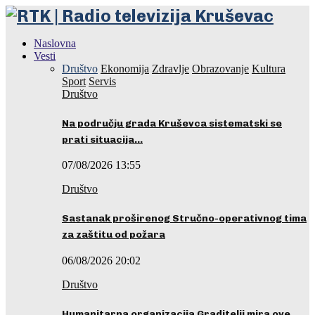
Naslovna
Vesti
Društvo
Ekonomija
Zdravlje
Obrazovanje
Kultura
Sport
Servis
Društvo
Na području grada Kruševca sistematski se
prati situacija…
07/08/2026 13:55
Društvo
Sastanak proširenog Stručno-operativnog tima
za zaštitu od požara
06/08/2026 20:02
Društvo
Humanitarna organizacija Graditelji mira ove