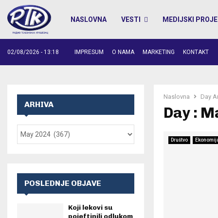
NASLOVNA
VESTI
MEDIJSKI PROJE
02/08/2026 - 13:18
IMPRESUM
O NAMA
MARKETING
KONTAKT
Naslovna
Day A
ARHIVA
Day : M
Društvo
Ekonomij
POSLEDNJE OBJAVE
Koji lekovi su
pojeftinili odlukom