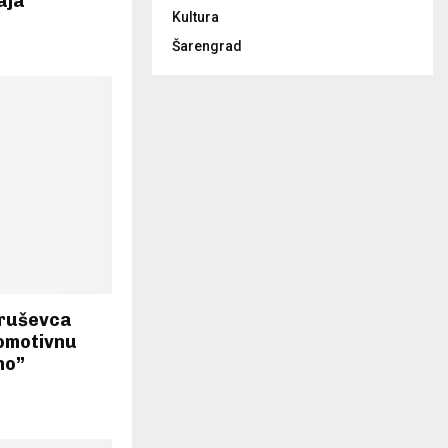
aja
Kultura
Šarengrad
Kruševca
omotivnu
no”