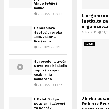
Vlade Srbije i
koliko
02/08/2026 00:13
U organizaci
Instituta za
organizovan
Danas slava
Svetog proroka
Autor:
RTK
31/0
Ilije, vašar u
Kruševcu
Kultura
02/08/2026 00:08
Sprovedena treća
u ovoj godini akcija
zaprašivanja i
suzbijanja
komaraca
01/08/2026 13:45
Zbirka pesa
U Palati Srbija
Ðokic iz Bru
potpisani ugovori
za podršku