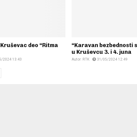
e Kruševac deo “Ritma
“Karavan bezbednosti 
u Kruševcu 3. i 4. juna
5/2024 13:43
Autor:
RTK
31/05/2024 12:49
ion