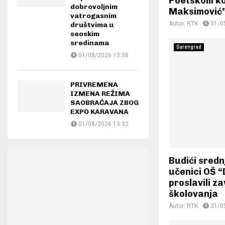
Poetskom k
dobrovoljnim
Maksimović
vatrogasnim
Autor:
RTK
31/0
društvima u
seoskim
sredinama
Šarengrad
01/08/2026 13:38
PRIVREMENA
IZMENA REŽIMA
SAOBRAĆAJA ZBOG
EXPO KARAVANA
01/08/2026 13:32
Budići sredn
učenici OŠ “
proslavili z
školovanja
Autor:
RTK
31/0