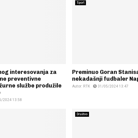
Sport
nog interesovanja za
Preminuo Goran Stanisa
jne preventivne
nekadašnji fudbaler Na
žurne službe produžile
Autor:
RTK
31/05/2024 13:47
e
5/2024 13:58
Društvo