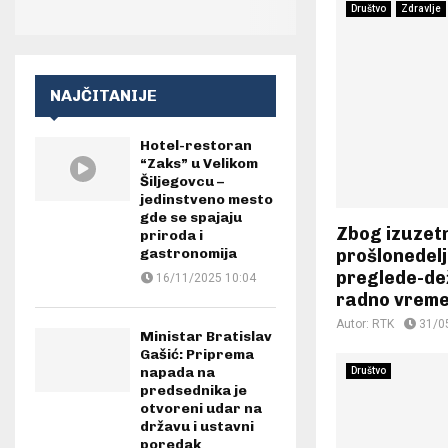
Društvo
Zdravlje
NAJČITANIJE
Hotel-restoran
“Zaks” u Velikom
Šiljegovcu –
jedinstveno mesto
gde se spajaju
Zbog izuzet
priroda i
prošlonedel
gastronomija
preglede-de
16/11/2025 10:04
radno vrem
Autor:
RTK
31/0
Ministar Bratislav
Gašić: Priprema
napada na
Društvo
predsednika je
otvoreni udar na
državu i ustavni
poredak