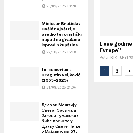
25/02/2026 10:20
Ministar Bratislav
Gašić najoštrije
osudio teroristički
napad na građane
I ove godin
ispred Skupštine
Evrope”
22/10/2025 15:18
Autor:
RTK
31/0
Posts
In memoriam:
1
2
Dragutin Veljković
paginat
(1955–2025)
21/08/2025 21:06
Делови Моштију
Светог Зосима и
Јакова туманских
биће пренете у
Цркву Свете Петке
у Мајдеву, од 27.