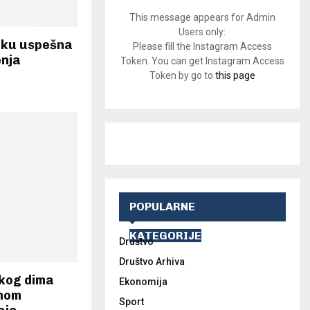
This message appears for Admin
Users only:
iku uspešna
Please fill the Instagram Access
enja
Token. You can get Instagram Access
Token by go to
this page
POPULARNE
KATEGORIJE
Društvo
Društvo Arhiva
skog dima
Ekonomija
anom
Sport