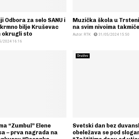
ji Odbora za selo SANU i
Muzička škola u Trsten
 krmno bilje Kruševac
na svim nivoima takmič
 okrugli sto
Autor:
RTK
31/05/2024 15:50
5/2024 16:16
Društvo
ma “Zumbul” Elene
Svetski dan bez duvan
sa – prva nagrada na
obeležava se pod slog