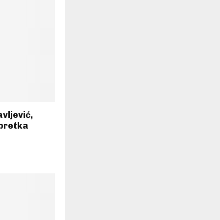
vljević,
pretka