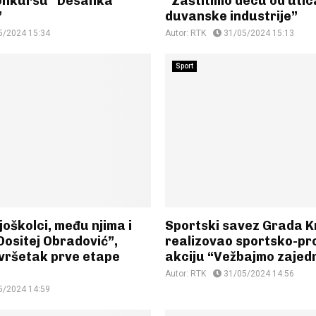
onkursu “Desanka
“Zaštitimo decu od utic
”
duvanske industrije”
5/2024 15:34
Autor:
RTK
31/05/2024 15:13
Sport
joškolci, među njima i
Sportski savez Grada 
Dositej Obradović”,
realizovao sportsko-pr
avršetak prve etape
akciju “Vežbajmo zajed
Autor:
RTK
31/05/2024 14:56
5/2024 14:59