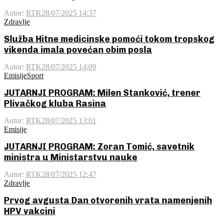
Autor:
RTK
28/07/2025 14:37
Zdravlje
Služba Hitne medicinske pomoći tokom tropskog
vikenda imala povećan obim posla
Autor:
RTK
28/07/2025 14:09
Emisije
Sport
JUTARNJI PROGRAM: Milen Stanković, trener
Plivačkog kluba Rasina
Autor:
RTK
28/07/2025 13:01
Emisije
JUTARNJI PROGRAM: Zoran Tomić, savetnik
ministra u Ministarstvu nauke
Autor:
RTK
28/07/2025 12:47
Zdravlje
Prvog avgusta Dan otvorenih vrata namenjenih
HPV vakcini