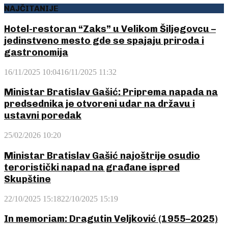
NAJČITANIJE
Hotel-restoran “Zaks” u Velikom Šiljegovcu –
jedinstveno mesto gde se spajaju priroda i
gastronomija
16/11/2025 10:04
16/11/2025 11:32
Ministar Bratislav Gašić: Priprema napada na
predsednika je otvoreni udar na državu i
ustavni poredak
25/02/2026 10:20
Ministar Bratislav Gašić najoštrije osudio
teroristički napad na građane ispred
Skupštine
22/10/2025 15:18
22/10/2025 15:19
In memoriam: Dragutin Veljković (1955–2025)