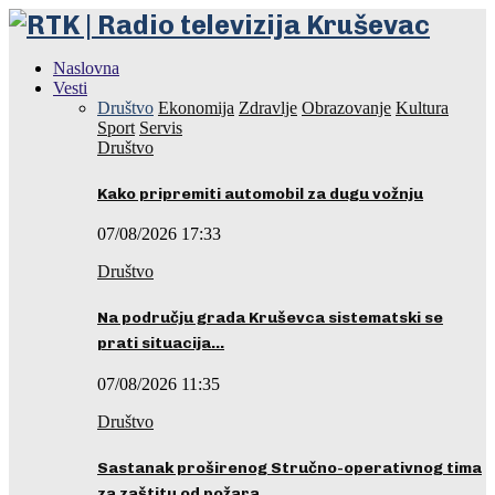
Naslovna
Vesti
Društvo
Ekonomija
Zdravlje
Obrazovanje
Kultura
Sport
Servis
Društvo
Kako pripremiti automobil za dugu vožnju
07/08/2026 17:33
Društvo
Na području grada Kruševca sistematski se
prati situacija…
07/08/2026 11:35
Društvo
Sastanak proširenog Stručno-operativnog tima
za zaštitu od požara