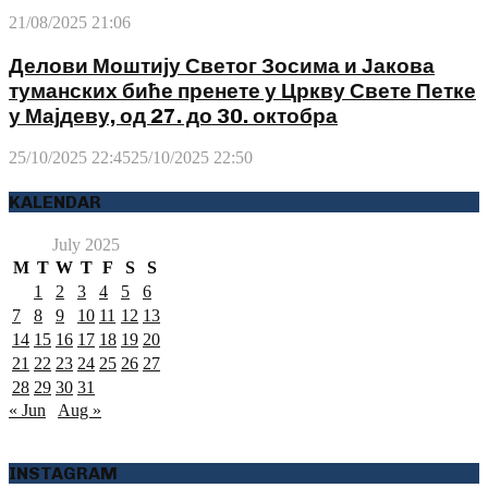
21/08/2025 21:06
Делови Моштију Светог Зосима и Јакова
туманских биће пренете у Цркву Свете Петке
у Мајдеву, од 27. до 30. октобра
25/10/2025 22:45
25/10/2025 22:50
KALENDAR
July 2025
M
T
W
T
F
S
S
1
2
3
4
5
6
7
8
9
10
11
12
13
14
15
16
17
18
19
20
21
22
23
24
25
26
27
28
29
30
31
« Jun
Aug »
INSTAGRAM