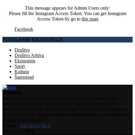
This message appears for Admin Users only:
Please fill the Instagram Access Token. You can get Instagram
Access Token by go to
this page
Facebook
POPULARNE KATEGORIJE
Društvo
Društvo Arhiva
Ekonomija
Sport
Kultura
Šarengrad
O NAMA
Portal RTK (www.rtk.rs) je najmlađi medij, koji postoji od 14.
oktobra 2012. godine, i zaokružuje medijsku plaformu kuće.
Sadržaji na portalu se dnevno ažuriraju i kroz raznovrsne rubrike i
servise doprinose dnevnom informisanju građana o svim aktuelnim
događajima i temama.
Kontakt:
televizija@rtk.rs
PRATITE NAS