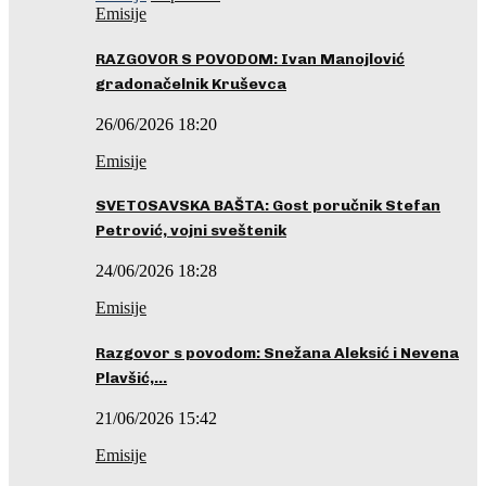
Emisije
RAZGOVOR S POVODOM: Ivan Manojlović
gradonačelnik Kruševca
26/06/2026 18:20
Emisije
SVETOSAVSKA BAŠTA: Gost poručnik Stefan
Petrović, vojni sveštenik
24/06/2026 18:28
Emisije
Razgovor s povodom: Snežana Aleksić i Nevena
Plavšić,…
21/06/2026 15:42
Emisije