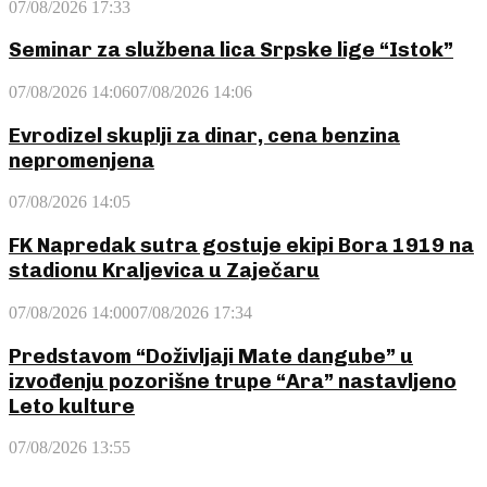
07/08/2026 17:33
Seminar za službena lica Srpske lige “Istok”
07/08/2026 14:06
07/08/2026 14:06
Evrodizel skuplji za dinar, cena benzina
nepromenjena
07/08/2026 14:05
FK Napredak sutra gostuje ekipi Bora 1919 na
stadionu Kraljevica u Zaječaru
07/08/2026 14:00
07/08/2026 17:34
Predstavom “Doživljaji Mate dangube” u
izvođenju pozorišne trupe “Ara” nastavljeno
Leto kulture
07/08/2026 13:55