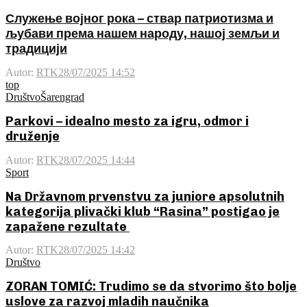
Служење војног рока – ствар патриотизма и
љубави према нашем народу, нашој земљи и
традицији
Autor:
RTK
28/07/2025 14:52
top
Društvo
Šarengrad
Parkovi – idealno mesto za igru, odmor i
druženje
Autor:
RTK
28/07/2025 14:44
Sport
Na Državnom prvenstvu za juniore apsolutnih
kategorija plivački klub “Rasina” postigao je
zapažene rezultate
Autor:
RTK
28/07/2025 14:42
Društvo
ZORAN TOMIĆ: Trudimo se da stvorimo što bolje
uslove za razvoj mladih naučnika