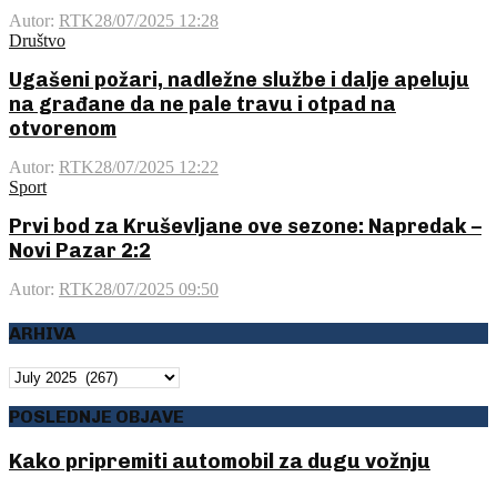
Autor:
RTK
28/07/2025 12:28
Društvo
Ugašeni požari, nadležne službe i dalje apeluju
na građane da ne pale travu i otpad na
otvorenom
Autor:
RTK
28/07/2025 12:22
Sport
Prvi bod za Kruševljane ove sezone: Napredak –
Novi Pazar 2:2
Autor:
RTK
28/07/2025 09:50
ARHIVA
ARHIVA
POSLEDNJE OBJAVE
Kako pripremiti automobil za dugu vožnju