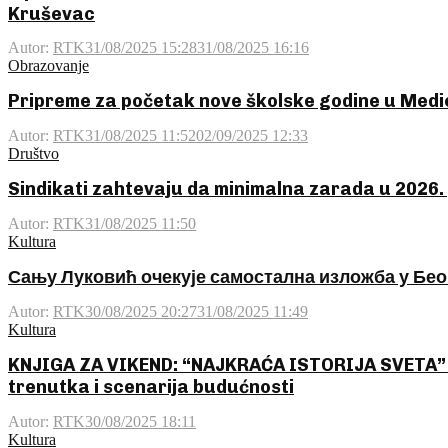
Kruševac
Autor:
RTK
31/08/2025 15:28
31/08/2025 16:16
Obrazovanje
Pripreme za početak nove školske godine u Medic
Autor:
RTK
31/08/2025 11:52
02/09/2025 12:33
Društvo
Sindikati zahtevaju da minimalna zarada u 2026.
Autor:
RTK
31/08/2025 11:50
Kultura
Сању Луковић очекује самостална изложба у Бе
Autor:
RTK
30/08/2025 20:27
31/08/2025 11:49
Kultura
KNJIGA ZA VIKEND: “NAJKRAĆA ISTORIJA SVETA” –
trenutka i scenarija budućnosti
Autor:
RTK
30/08/2025 18:11
Kultura