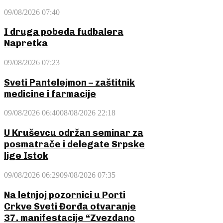
09/08/2026 07:40
I druga pobeda fudbalera
Napretka
09/08/2026 07:23
Sveti Pantelejmon – zaštitnik
medicine i farmacije
09/08/2026 06:40
08/08/2026 22:18
U Kruševcu održan seminar za
posmatrače i delegate Srpske
lige Istok
09/08/2026 06:29
09/08/2026 07:35
Na letnjoj pozornici u Porti
Crkve Sveti Đorđa otvaranje
37. manifestacije “Zvezdano