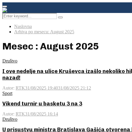
Facebook
Instagram
Youtube
Primary
Menu
Search
Pretraga
for:
Naslovna
Arhiva po mesecu: August 2025
Mesec : August 2025
Društvo
I ove nedelje na ulice Kruševca izašlo nekoliko h
nazad!
Autor:
RTK
31/08/2025 19:40
31/08/2025 21:12
Sport
Vikend turnir u basketu 3 na 3
Autor:
RTK
31/08/2025 16:14
Društvo
U prisustvu ministra Bratislava Gašića otvorena