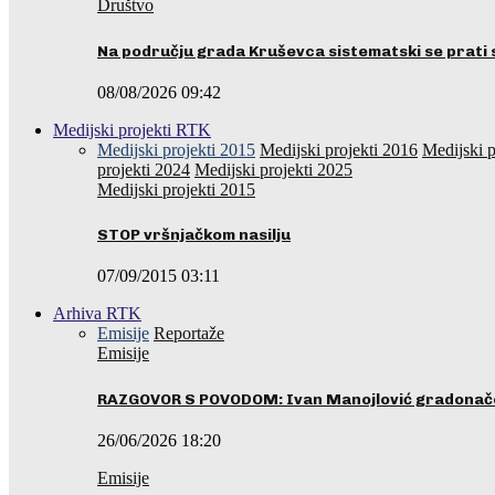
Društvo
Na području grada Kruševca sistematski se prati 
08/08/2026 09:42
Medijski projekti RTK
Medijski projekti 2015
Medijski projekti 2016
Medijski p
projekti 2024
Medijski projekti 2025
Medijski projekti 2015
STOP vršnjačkom nasilju
07/09/2015 03:11
Arhiva RTK
Emisije
Reportaže
Emisije
RAZGOVOR S POVODOM: Ivan Manojlović gradonače
26/06/2026 18:20
Emisije