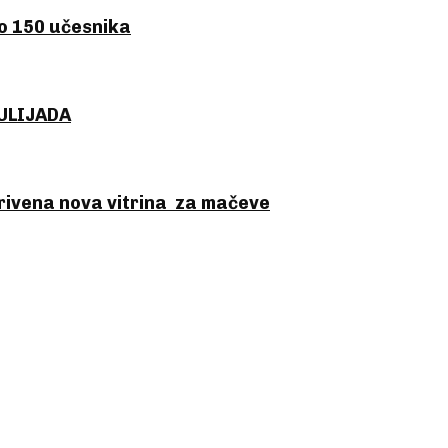
o 150 učesnika
AULIJADA
rivena nova vitrina za mačeve