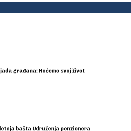
iljada građana: Hoćemo svoj život
 letnja bašta Udruženja penzionera