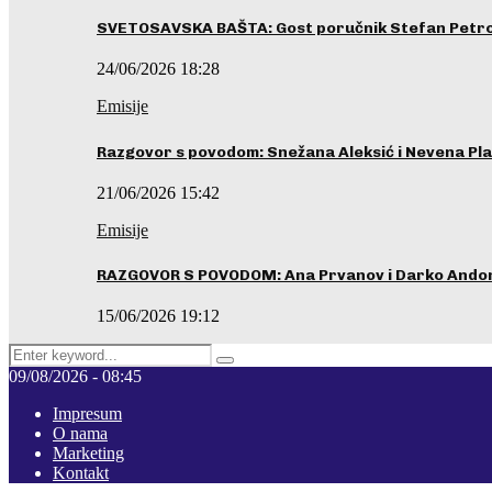
SVETOSAVSKA BAŠTA: Gost poručnik Stefan Petrovi
24/06/2026 18:28
Emisije
Razgovor s povodom: Snežana Aleksić i Nevena Pla
21/06/2026 15:42
Emisije
RAZGOVOR S POVODOM: Ana Prvanov i Darko Ando
15/06/2026 19:12
Search
Pretraga
for:
09/08/2026 - 08:45
Impresum
O nama
Marketing
Kontakt