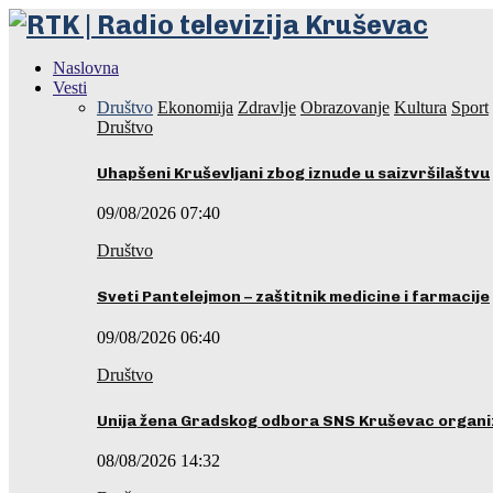
Naslovna
Vesti
Društvo
Ekonomija
Zdravlje
Obrazovanje
Kultura
Sport
Društvo
Uhapšeni Kruševljani zbog iznude u saizvršilaštvu
09/08/2026 07:40
Društvo
Sveti Pantelejmon – zaštitnik medicine i farmacije
09/08/2026 06:40
Društvo
Unija žena Gradskog odbora SNS Kruševac organ
08/08/2026 14:32