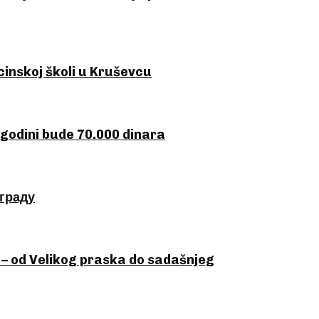
inskoj školi u Kruševcu
 godini bude 70.000 dinara
ограду
 od Velikog praska do sadašnjeg