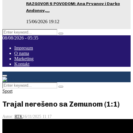
RAZGOVOR S POVODOM: Ana Prvanov i Darko
Andonov,…
15/06/2026 19:12
Search
Pretraga
for:
08/08/2026 - 05:35
Impresum
O nama
Marketing
Kontakt
Facebook
Instagram
Youtube
Primary
Menu
Search
Pretraga
for:
Sport
Trajal nerešeno sa Zemunom (1:1)
Autor:
RTK
16/11/2025 11:17