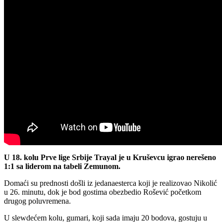
U 18. kolu Prve lige Srbije Trayal je u Kruševcu igrao nerešeno
1:1 sa liderom na tabeli Zemunom.
Domaći su prednosti došli iz jedanaesterca koji je realizovao Nikolić
u 26. minutu, dok je bod gostima obezbedio Rošević početkom
drugog poluvremena.
U slewdećem kolu, gumari, koji sada imaju 20 bodova, gostuju u