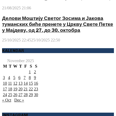
21/08/2025 21:06
Делови Моштију Светог Зосима и Јакова
туманских биће пренете у Цркву Свете Петке
у Мајдеву, од 27. до 30. октобра
25/10/2025 22:45
25/10/2025 22:50
KALENDAR
November 2025
M
T
W
T
F
S
S
1
2
3
4
5
6
7
8
9
10
11
12
13
14
15
16
17
18
19
20
21
22
23
24
25
26
27
28
29
30
« Oct
Dec »
INSTAGRAM