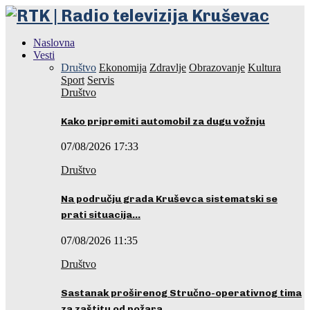
Naslovna
Vesti
Društvo
Ekonomija
Zdravlje
Obrazovanje
Kultura
Sport
Servis
Društvo
Kako pripremiti automobil za dugu vožnju
07/08/2026 17:33
Društvo
Na području grada Kruševca sistematski se
prati situacija…
07/08/2026 11:35
Društvo
Sastanak proširenog Stručno-operativnog tima
za zaštitu od požara