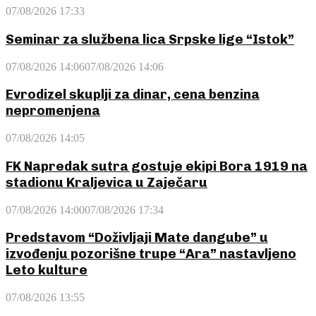
07/08/2026 17:33
Seminar za službena lica Srpske lige “Istok”
07/08/2026 14:06
07/08/2026 14:06
Evrodizel skuplji za dinar, cena benzina
nepromenjena
07/08/2026 14:05
FK Napredak sutra gostuje ekipi Bora 1919 na
stadionu Kraljevica u Zaječaru
07/08/2026 14:00
07/08/2026 17:34
Predstavom “Doživljaji Mate dangube” u
izvođenju pozorišne trupe “Ara” nastavljeno
Leto kulture
07/08/2026 13:55