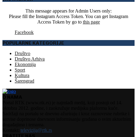
This message appears for Admin Users only:
Please fill the Instagram Access Token. You can get Instagram
Access Token by go to
this page
Facebook
POPULARNE KATEGORIJE
Društvo
Društvo Arhiva
Ekonomija
Sport
Kultura
Šarengrad
O NAMA
Portal RTK (www.rtk.rs) je najmlađi medij, koji postoji od 14.
oktobra 2012. godine, i zaokružuje medijsku plaformu kuće.
Sadržaji na portalu se dnevno ažuriraju i kroz raznovrsne rubrike i
servise doprinose dnevnom informisanju građana o svim aktuelnim
događajima i temama.
Kontakt:
televizija@rtk.rs
PRATITE NAS