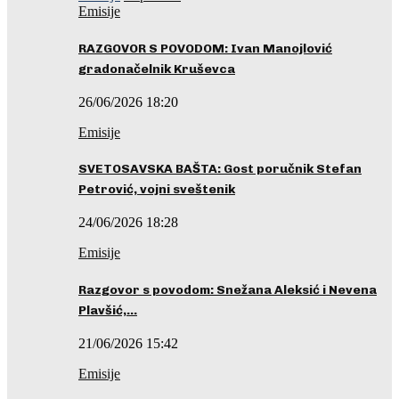
Emisije
RAZGOVOR S POVODOM: Ivan Manojlović
gradonačelnik Kruševca
26/06/2026 18:20
Emisije
SVETOSAVSKA BAŠTA: Gost poručnik Stefan
Petrović, vojni sveštenik
24/06/2026 18:28
Emisije
Razgovor s povodom: Snežana Aleksić i Nevena
Plavšić,…
21/06/2026 15:42
Emisije