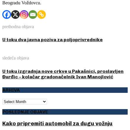
Beogradu Voždovcu.
prethodna objava
U toku dva javna poziva za poljoprivrednike
sledeća objava
U toku izgradnja nove crkve u Pakašnici, proslavljen
Đurđic – kolačar gradonačelnik Ivan Manojlović
ARHIVA
ARHIVA
POSLEDNJE OBJAVE
Kako pripremiti automobil za dugu vožnju