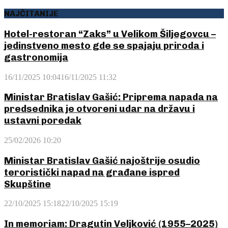
NAJČITANIJE
Hotel-restoran “Zaks” u Velikom Šiljegovcu –
jedinstveno mesto gde se spajaju priroda i
gastronomija
16/11/2025 10:04
16/11/2025 11:32
Ministar Bratislav Gašić: Priprema napada na
predsednika je otvoreni udar na državu i
ustavni poredak
25/02/2026 10:20
Ministar Bratislav Gašić najoštrije osudio
teroristički napad na građane ispred
Skupštine
22/10/2025 15:18
22/10/2025 15:19
In memoriam: Dragutin Veljković (1955–2025)