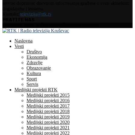
servise doprinose dnevnom informisanju građana o svim aktuelnim
događajima i temama.
Kontakt:
televizija@rtk.rs
PRATITE NAS
Facebook
Instagram
Youtube
Copyright 2025 - RTK | Radio Televizija Kruševac
Naslovna
Vesti
Društvo
Ekonomija
Zdravlje
Obrazovanje
Kultura
Sport
Servis
Medijski projekti RTK
Medijski projekti 2015
Medijski projekti 2016
Medijski projekti 2017
Medijski projekti 2018
Medijski projekti 2019
Medijski projekti 2020
Medijski projekti 2021
Medijski projekti 2022