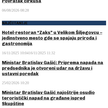
Povratak cirkusa
06/08/2026 08:28
NAJČITANIJE
Hotel-restoran “Zaks” u Velikom Šiljegovcu –
jedinstveno mesto gde se spajaju priroda i
gastronomija
16/11/2025 10:04
16/11/2025 11:32
Ministar Bratislav Gašić: Priprema napada na
predsednika je otvoreni udar na državu i
ustavni poredak
25/02/2026 10:20
Ministar Bratislav Gašić najoštrije osudio
teroristički napad na građane ispred
Skupštine