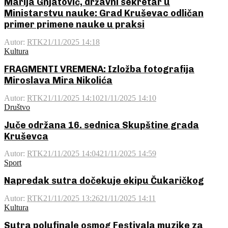
Marija Gnjatović, državni sekretar u
Ministarstvu nauke: Grad Kruševac odličan
primer primene nauke u praksi
Autor:
RTK
21/11/2025 14:18
Kultura
FRAGMENTI VREMENA: Izložba fotografija
Miroslava Mira Nikolića
Autor:
RTK
21/11/2025 14:10
21/11/2025 14:10
Društvo
Juče održana 16. sednica Skupštine grada
Kruševca
Autor:
RTK
21/11/2025 14:04
21/11/2025 14:59
Sport
Napredak sutra dočekuje ekipu Čukaričkog
Autor:
RTK
21/11/2025 13:26
21/11/2025 14:11
Kultura
Sutra polufinale osmog Festivala muzike za