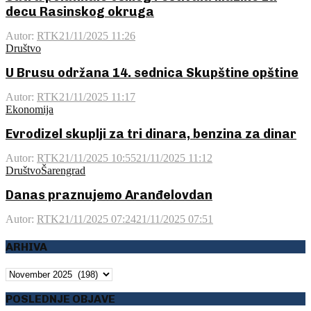
decu Rasinskog okruga
Autor:
RTK
21/11/2025 11:26
Društvo
U Brusu održana 14. sednica Skupštine opštine
Autor:
RTK
21/11/2025 11:17
Ekonomija
Evrodizel skuplji za tri dinara, benzina za dinar
Autor:
RTK
21/11/2025 10:55
21/11/2025 11:12
Društvo
Šarengrad
Danas praznujemo Aranđelovdan
Autor:
RTK
21/11/2025 07:24
21/11/2025 07:51
ARHIVA
ARHIVA
POSLEDNJE OBJAVE