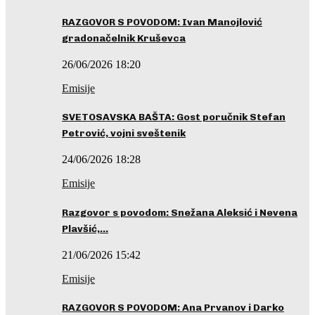
RAZGOVOR S POVODOM: Ivan Manojlović
gradonačelnik Kruševca
26/06/2026 18:20
Emisije
SVETOSAVSKA BAŠTA: Gost poručnik Stefan
Petrović, vojni sveštenik
24/06/2026 18:28
Emisije
Razgovor s povodom: Snežana Aleksić i Nevena
Plavšić,…
21/06/2026 15:42
Emisije
RAZGOVOR S POVODOM: Ana Prvanov i Darko