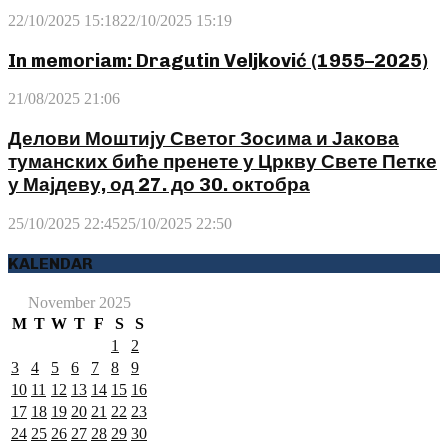
22/10/2025 15:18
22/10/2025 15:19
In memoriam: Dragutin Veljković (1955–2025)
21/08/2025 21:06
Делови Моштију Светог Зосима и Јакова
туманских биће пренете у Цркву Свете Петке
у Мајдеву, од 27. до 30. октобра
25/10/2025 22:45
25/10/2025 22:50
KALENDAR
November 2025
M
T
W
T
F
S
S
1
2
3
4
5
6
7
8
9
10
11
12
13
14
15
16
17
18
19
20
21
22
23
24
25
26
27
28
29
30