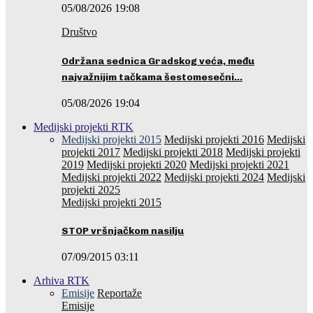
05/08/2026 19:08
Društvo
Održana sednica Gradskog veća, među
najvažnijim tačkama šestomesečni…
05/08/2026 19:04
Medijski projekti RTK
Medijski projekti 2015
Medijski projekti 2016
Medijski
projekti 2017
Medijski projekti 2018
Medijski projekti
2019
Medijski projekti 2020
Medijski projekti 2021
Medijski projekti 2022
Medijski projekti 2024
Medijski
projekti 2025
Medijski projekti 2015
STOP vršnjačkom nasilju
07/09/2015 03:11
Arhiva RTK
Emisije
Reportaže
Emisije