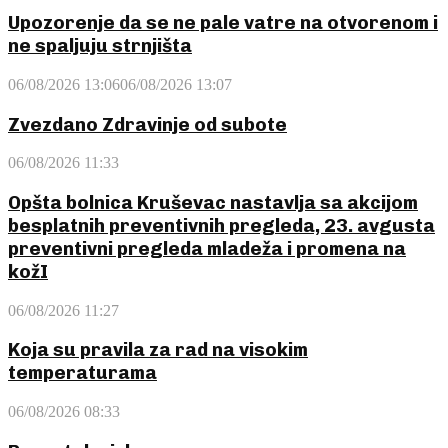
Upozorenje da se ne pale vatre na otvorenom i
ne spaljuju strnjišta
06/08/2026 13:06
06/08/2026 13:07
Zvezdano Zdravinje od subote
06/08/2026 11:33
Opšta bolnica Kruševac nastavlja sa akcijom
besplatnih preventivnih pregleda, 23. avgusta
preventivni pregleda mladeža i promena na
kožI
06/08/2026 11:27
Koja su pravila za rad na visokim
temperaturama
06/08/2026 08:33