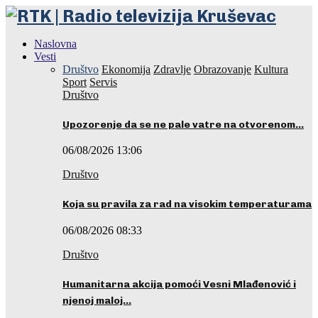
Naslovna
Vesti
Društvo
Ekonomija
Zdravlje
Obrazovanje
Kultura
Sport
Servis
Društvo
Upozorenje da se ne pale vatre na otvorenom…
06/08/2026 13:06
Društvo
Koja su pravila za rad na visokim temperaturama
06/08/2026 08:33
Društvo
Humanitarna akcija pomoći Vesni Mlađenović i
njenoj maloj…