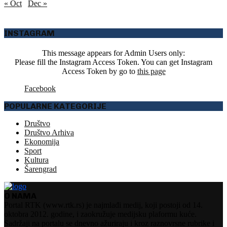
« Oct
Dec »
INSTAGRAM
This message appears for Admin Users only:
Please fill the Instagram Access Token. You can get Instagram
Access Token by go to
this page
Facebook
POPULARNE KATEGORIJE
Društvo
Društvo Arhiva
Ekonomija
Sport
Kultura
Šarengrad
O NAMA
Portal RTK (www.rtk.rs) je najmlađi medij, koji postoji od 14.
oktobra 2012. godine, i zaokružuje medijsku plaformu kuće.
Sadržaji na portalu se dnevno ažuriraju i kroz raznovrsne rubrike i