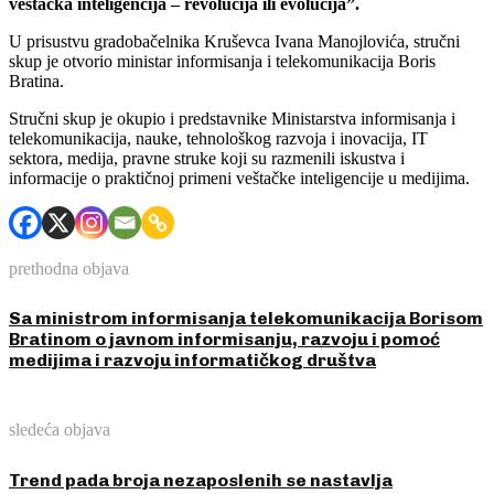
veštačka inteligencija – revolucija ili evolucija”.
U prisustvu gradobačelnika Kruševca Ivana Manojlovića, stručni
skup je otvorio ministar informisanja i telekomunikacija Boris
Bratina.
Stručni skup je okupio i predstavnike Ministarstva informisanja i
telekomunikacija, nauke, tehnološkog razvoja i inovacija, IT
sektora, medija, pravne struke koji su razmenili iskustva i
informacije o praktičnoj primeni veštačke inteligencije u medijima.
prethodna objava
Sa ministrom informisanja telekomunikacija Borisom
Bratinom o javnom informisanju, razvoju i pomoć
medijima i razvoju informatičkog društva
sledeća objava
Trend pada broja nezaposlenih se nastavlja