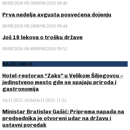
08/08/2026 09:30
08/08/2026 09:40
Prva nedelja avgusta posvećena dojenju
08/08/2026 09:28
08/08/2026 09:44
Još 18 lekova o trošku države
08/08/2026 08:49
08/08/2026 09:52
NAJČITANIJE
Hotel-restoran “Zaks” u Velikom Šiljegovcu –
jedinstveno mesto gde se spajaju priroda i
gastronomija
16/11/2025 10:04
16/11/2025 11:32
Ministar Bratislav Gašić: Priprema napada na
predsednika je otvoreni udar na državu i
ustavni poredak