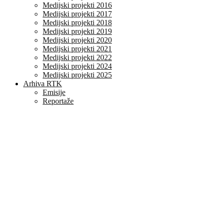
Medijski projekti 2016
Medijski projekti 2017
Medijski projekti 2018
Medijski projekti 2019
Medijski projekti 2020
Medijski projekti 2021
Medijski projekti 2022
Medijski projekti 2024
Medijski projekti 2025
Arhiva RTK
Emisije
Reportaže