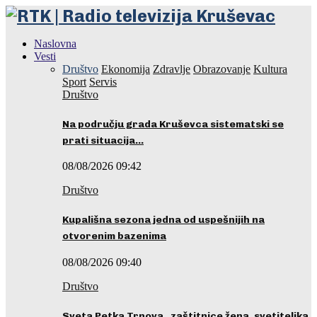
Naslovna
Vesti
Društvo
Ekonomija
Zdravlje
Obrazovanje
Kultura
Sport
Servis
Društvo
Na području grada Kruševca sistematski se
prati situacija…
08/08/2026 09:42
Društvo
Kupališna sezona jedna od uspešnijih na
otvorenim bazenima
08/08/2026 09:40
Društvo
Sveta Petka Trnova, zaštitnice žena, svetiteljka