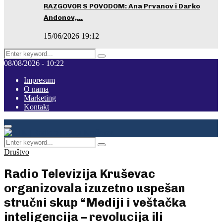
RAZGOVOR S POVODOM: Ana Prvanov i Darko
Andonov,…
15/06/2026 19:12
Search
Pretraga
for:
08/08/2026 - 10:22
Impresum
O nama
Marketing
Kontakt
Facebook
Instagram
Youtube
Primary
Menu
Search
Pretraga
for:
Društvo
Radio Televizija Kruševac
organizovala izuzetno uspešan
stručni skup “Mediji i veštačka
inteligencija – revolucija ili