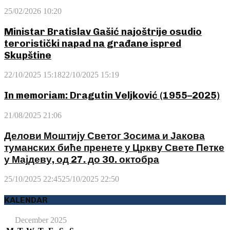
25/02/2026 10:20
Ministar Bratislav Gašić najoštrije osudio
teroristički napad na građane ispred
Skupštine
22/10/2025 15:18
22/10/2025 15:19
In memoriam: Dragutin Veljković (1955–2025)
21/08/2025 21:06
Делови Моштију Светог Зосима и Јакова
туманских биће пренете у Цркву Свете Петке
у Мајдеву, од 27. до 30. октобра
25/10/2025 22:45
25/10/2025 22:50
KALENDAR
December 2025