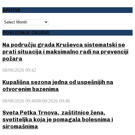
ARHIVA
ARHIVA
POSLEDNJE OBJAVE
Na području grada Kruševca sistematski se
prati situacija i maksimalno radi na prevenciji
požara
08/08/2026 09:42
Kupališna sezona jedna od uspešnijih na
otvorenim bazenima
08/08/2026 09:40
08/08/2026 09:46
Sveta Petka Trnova, zaštitnice žena,
svetiteljka koja je pomagala bolesnima i
siromašnima