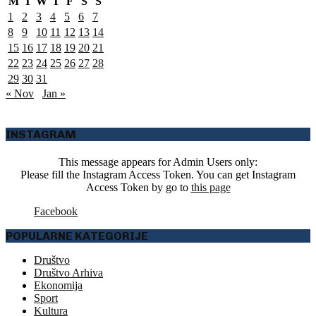
M
T
W
T
F
S
S
1
2
3
4
5
6
7
8
9
10
11
12
13
14
15
16
17
18
19
20
21
22
23
24
25
26
27
28
29
30
31
« Nov
Jan »
INSTAGRAM
This message appears for Admin Users only:
Please fill the Instagram Access Token. You can get Instagram
Access Token by go to
this page
Facebook
POPULARNE KATEGORIJE
Društvo
Društvo Arhiva
Ekonomija
Sport
Kultura