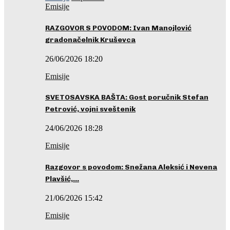
Emisije
RAZGOVOR S POVODOM: Ivan Manojlović
gradonačelnik Kruševca
26/06/2026 18:20
Emisije
SVETOSAVSKA BAŠTA: Gost poručnik Stefan
Petrović, vojni sveštenik
24/06/2026 18:28
Emisije
Razgovor s povodom: Snežana Aleksić i Nevena
Plavšić,…
21/06/2026 15:42
Emisije