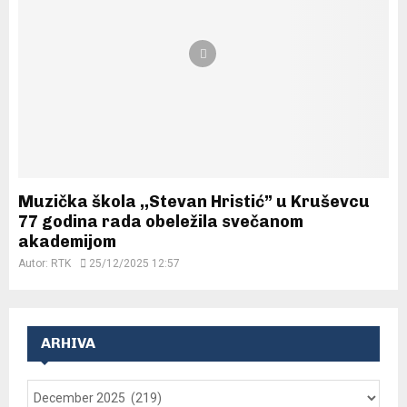
Muzička škola ,,Stevan Hristić” u Kruševcu
77 godina rada obeležila svečanom
akademijom
Autor:
RTK
25/12/2025 12:57
ARHIVA