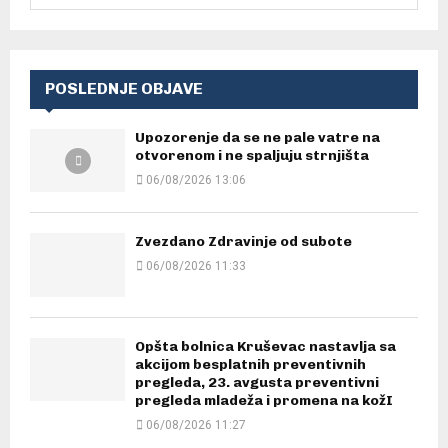
POSLEDNJE OBJAVE
Upozorenje da se ne pale vatre na
otvorenom i ne spaljuju strnjišta
06/08/2026 13:06
Zvezdano Zdravinje od subote
06/08/2026 11:33
Opšta bolnica Kruševac nastavlja sa
akcijom besplatnih preventivnih
pregleda, 23. avgusta preventivni
pregleda mladeža i promena na kožI
06/08/2026 11:27