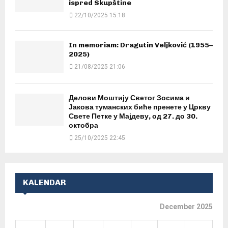
ispred Skupštine
22/10/2025 15:18
In memoriam: Dragutin Veljković (1955–
2025)
21/08/2025 21:06
Делови Моштију Светог Зосима и
Јакова туманских биће пренете у Цркву
Свете Петке у Мајдеву, од 27. до 30.
октобра
25/10/2025 22:45
KALENDAR
December 2025