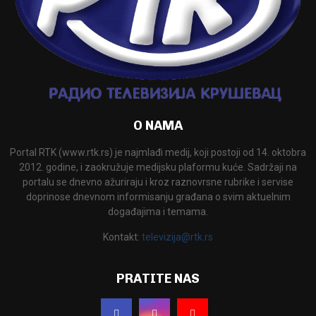
O NAMA
Portal RTK (www.rtk.rs) je najmlađi medij, koji postoji od 14. oktobra
2012. godine, i zaokružuje medijsku plaformu kuće. Sadržaji na
portalu se dnevno ažuriraju i kroz raznovrsne rubrike i servise
doprinose dnevnom informisanju građana o svim aktuelnim
događajima i temama.
Kontakt:
televizija@rtk.rs
PRATITE NAS