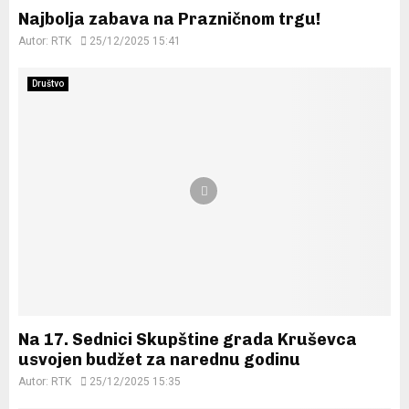
Najbolja zabava na Prazničnom trgu!
Autor:
RTK
25/12/2025 15:41
Društvo
Na 17. Sednici Skupštine grada Kruševca
usvojen budžet za narednu godinu
Autor:
RTK
25/12/2025 15:35