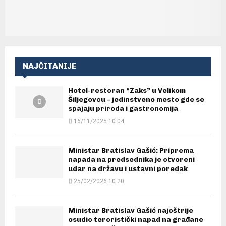
NAJČITANIJE
Hotel-restoran “Zaks” u Velikom
Šiljegovcu – jedinstveno mesto gde se
spajaju priroda i gastronomija
16/11/2025 10:04
Ministar Bratislav Gašić: Priprema
napada na predsednika je otvoreni
udar na državu i ustavni poredak
25/02/2026 10:20
Ministar Bratislav Gašić najoštrije
osudio teroristički napad na građane