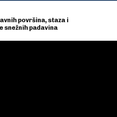
vnih površina, staza i
e snežnih padavina