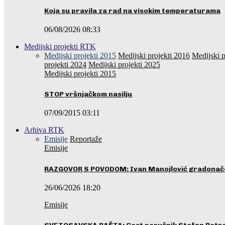
Koja su pravila za rad na visokim temperaturama
06/08/2026 08:33
Medijski projekti RTK
Medijski projekti 2015
Medijski projekti 2016
Medijski p
projekti 2024
Medijski projekti 2025
Medijski projekti 2015
STOP vršnjačkom nasilju
07/09/2015 03:11
Arhiva RTK
Emisije
Reportaže
Emisije
RAZGOVOR S POVODOM: Ivan Manojlović gradonače
26/06/2026 18:20
Emisije