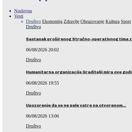
Naslovna
Vesti
Društvo
Ekonomija
Zdravlje
Obrazovanje
Kultura
Sport
Društvo
Sastanak proširenog Stručno-operativnog tima z
06/08/2026 20:02
Društvo
Humanitarna organizacija Graditelji mira ove godi
06/08/2026 19:55
Društvo
Upozorenje da se ne pale vatre na otvorenom…
06/08/2026 13:06
Društvo