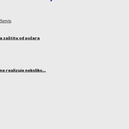
Servis
a zaštitu od požara
ne realizuje nekoliko…