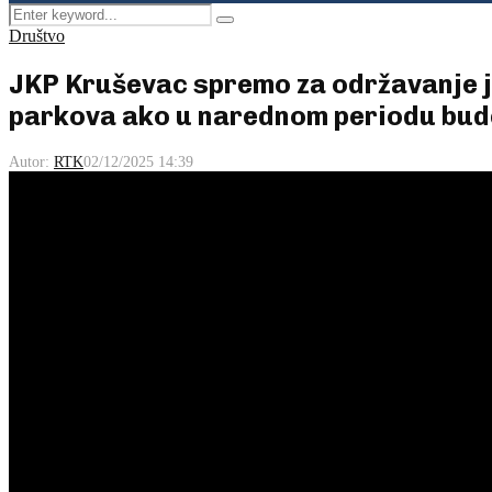
Search
Pretraga
for:
Društvo
JKP Kruševac spremo za održavanje ja
parkova ako u narednom periodu bud
Autor:
RTK
02/12/2025 14:39