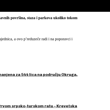
vnih površina, staza i parkova ukoliko tokom
ednica, a ovo p’reduzeće radi i na poporavci i
manjena za 544 lica na području Okruga,
 Prvom srpsko-turskom ratu – Krevetska