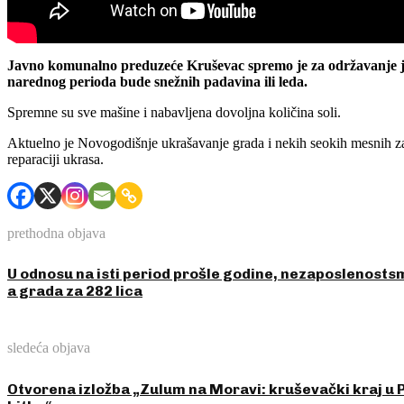
Javno komunalno preduzeće Kruševac spremo je za održavanje ja
narednog perioda bude snežnih padavina ili leda.
Spremne su sve mašine i nabavljena dovoljna količina soli.
Aktuelno je Novogodišnje ukrašavanje grada i nekih seokih mesnih zaj
reparaciji ukrasa.
prethodna objava
U odnosu na isti period prošle godine, nezaposlenosts
a grada za 282 lica
sledeća objava
Otvorena izložba „Zulum na Moravi: kruševački kraj u