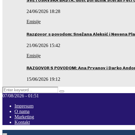
SVETOSAVSKA BAŠTA: Gost poručnik Stefan Petrovi
24/06/2026 18:28
Emisije
Razgovor s povodom: Snežana Aleksić i Nevena Pla
21/06/2026 15:42
Emisije
RAZGOVOR S POVODOM: Ana Prvanov i Darko Ando
15/06/2026 19:12
Search
Pretraga
for:
07/08/2026 - 01:51
Impresum
O nama
Marketing
Kontakt
Facebook
Instagram
Youtube