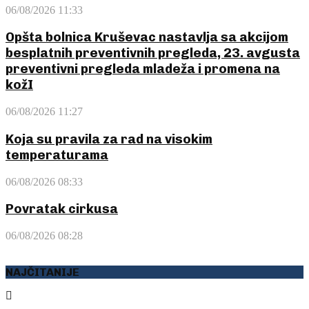
06/08/2026 11:33
Opšta bolnica Kruševac nastavlja sa akcijom
besplatnih preventivnih pregleda, 23. avgusta
preventivni pregleda mladeža i promena na
kožI
06/08/2026 11:27
Koja su pravila za rad na visokim
temperaturama
06/08/2026 08:33
Povratak cirkusa
06/08/2026 08:28
NAJČITANIJE