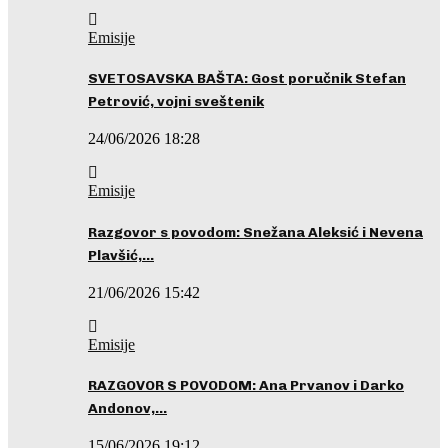
Emisije
SVETOSAVSKA BAŠTA: Gost poručnik Stefan
Petrović, vojni sveštenik
24/06/2026 18:28
Emisije
Razgovor s povodom: Snežana Aleksić i Nevena
Plavšić,…
21/06/2026 15:42
Emisije
RAZGOVOR S POVODOM: Ana Prvanov i Darko
Andonov,…
15/06/2026 19:12