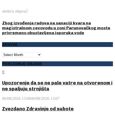
sledeća objava
Zbog izvođenja radova na sanaciji kvara na
magistralnom cevovodu u zoni Parunovačkog mosta
privremeno obustavljena isporuka vode
ARHIVA
ARHIVA
POSLEDNJE OBJAVE
Upozorenje da se ne pale vatre na otvorenom i
ne spaljuju strnjišta
06/08/2026 13:06
06/08/2026 13:07
Zvezdano Zdravinje od subote