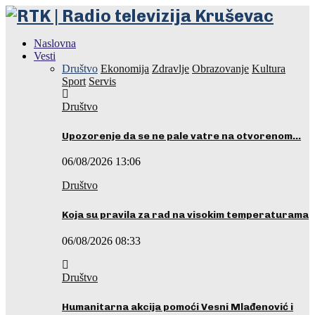
Naslovna
Vesti
Društvo
Ekonomija
Zdravlje
Obrazovanje
Kultura
Sport
Servis
Društvo
Upozorenje da se ne pale vatre na otvorenom…
06/08/2026 13:06
Društvo
Koja su pravila za rad na visokim temperaturama
06/08/2026 08:33
Društvo
Humanitarna akcija pomoći Vesni Mlađenović i