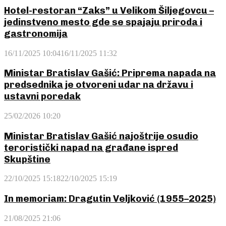
Hotel-restoran “Zaks” u Velikom Šiljegovcu –
jedinstveno mesto gde se spajaju priroda i
gastronomija
16/11/2025 10:04
16/11/2025 11:32
Ministar Bratislav Gašić: Priprema napada na
predsednika je otvoreni udar na državu i
ustavni poredak
25/02/2026 10:20
Ministar Bratislav Gašić najoštrije osudio
teroristički napad na građane ispred
Skupštine
22/10/2025 15:18
22/10/2025 15:19
In memoriam: Dragutin Veljković (1955–2025)
21/08/2025 21:06