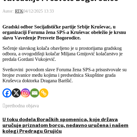
Autor:
RTK
04/12/2025 13:33
Gradski odbor Socijalističke partije Srbije Kruševac, u
organizaciji Foruma žena SPS-a Kruševac obeležio je krsnu
slavu Vavedenje Presvete Bogorodice.
Sečenje slavskog kolača obavljeno je u prostorijama gradskog
odbora, a ovogodišnji kolačar Miljana Gmijović kolačarstvo je
predala Gordani Vukojević.
Svetkovini povodom slave Foruma žena SPS-a prisustvovale su
brojne zvanice među kojima i predsednica Skupštine grada
Kruševca doktorka Dragana Barišić.
prethodna objava
U toku dodela Boračkih spomenica, koje država
uručuje priznatom borcu, nedavno uručena i našem
kolegi Predragu Grujiću