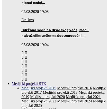
njenoj maloj…
05/08/2026 19:08
Društvo
Održana sednica Gradskog veća, među
najvažnijim tačkama šestomesečni…
05/08/2026 19:04
Medijski projekti RTK
Medijski projekti 2015
Medijski projekti 2016
Medijski
projekti 2017
Medijski projekti 2018
Medijski projekti
2019
Medijski projekti 2020
Medijski projekti 2021
Medijski projekti 2022
Medijski projekti 2024
Medijski
projekti 2025