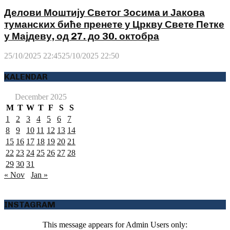
Делови Моштију Светог Зосима и Јакова
туманских биће пренете у Цркву Свете Петке
у Мајдеву, од 27. до 30. октобра
25/10/2025 22:45
25/10/2025 22:50
KALENDAR
December 2025
M
T
W
T
F
S
S
1
2
3
4
5
6
7
8
9
10
11
12
13
14
15
16
17
18
19
20
21
22
23
24
25
26
27
28
29
30
31
« Nov
Jan »
INSTAGRAM
This message appears for Admin Users only: