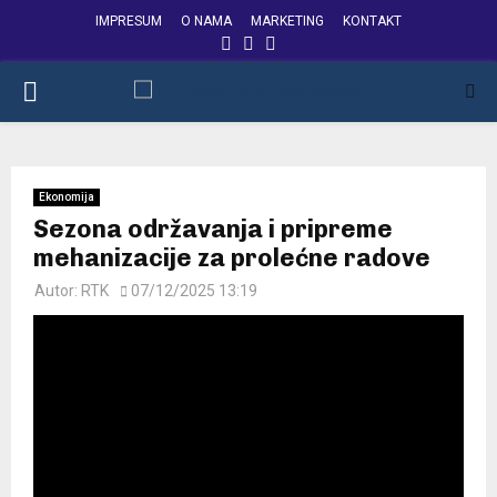
IMPRESUM
O NAMA
MARKETING
KONTAKT
FACEBOOK
INSTAGRAM
YOUTUBE
PRIMARY
MENU
Ekonomija
Sezona održavanja i pripreme
mehanizacije za prolećne radove
Autor:
RTK
07/12/2025 13:19