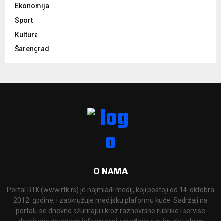
Ekonomija
Sport
Kultura
Šarengrad
O NAMA
Portal RTK (www.rtk.rs) je najmlađi medij, koji postoji od 14. oktobra
2012. godine, i zaokružuje medijsku plaformu kuće. Sadržaji na
portalu se dnevno ažuriraju i kroz raznovrsne rubrike i servise