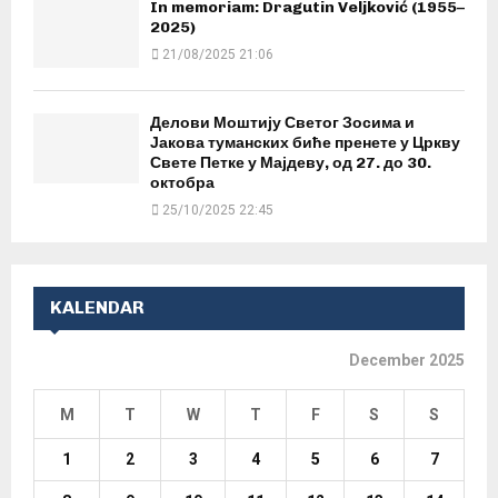
In memoriam: Dragutin Veljković (1955–
2025)
21/08/2025 21:06
Делови Моштију Светог Зосима и
Јакова туманских биће пренете у Цркву
Свете Петке у Мајдеву, од 27. до 30.
октобра
25/10/2025 22:45
KALENDAR
December 2025
M
T
W
T
F
S
S
1
2
3
4
5
6
7