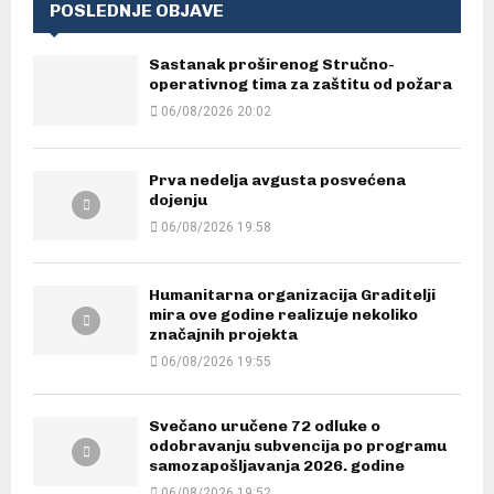
POSLEDNJE OBJAVE
Sastanak proširenog Stručno-
operativnog tima za zaštitu od požara
06/08/2026 20:02
Prva nedelja avgusta posvećena
dojenju
06/08/2026 19:58
Humanitarna organizacija Graditelji
mira ove godine realizuje nekoliko
značajnih projekta
06/08/2026 19:55
Svečano uručene 72 odluke o
odobravanju subvencija po programu
samozapošljavanja 2026. godine
06/08/2026 19:52