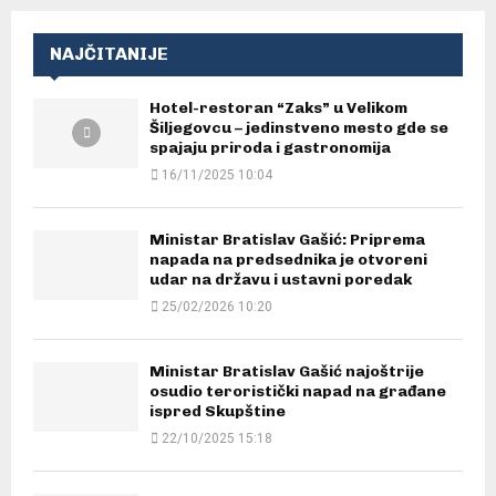
NAJČITANIJE
Hotel-restoran “Zaks” u Velikom
Šiljegovcu – jedinstveno mesto gde se
spajaju priroda i gastronomija
16/11/2025 10:04
Ministar Bratislav Gašić: Priprema
napada na predsednika je otvoreni
udar na državu i ustavni poredak
25/02/2026 10:20
Ministar Bratislav Gašić najoštrije
osudio teroristički napad na građane
ispred Skupštine
22/10/2025 15:18