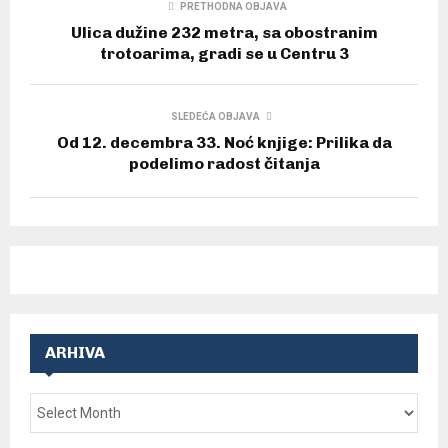
PRETHODNA OBJAVA
Ulica dužine 232 metra, sa obostranim
trotoarima, gradi se u Centru 3
SLEDEĆA OBJAVA
Od 12. decembra 33. Noć knjige: Prilika da
podelimo radost čitanja
ARHIVA