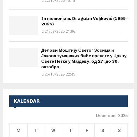
22/10/2025 15:18
In memoriam: Dragutin Veljković (1955–
2025)
21/08/2025 21:06
Делови Моштију Светог Зосима и
Јакова туманских биће пренете у Цркву
Свете Петке у Мајдеву, од 27. до 30.
октобра
25/10/2025 22:45
KALENDAR
December 2025
M
T
W
T
F
S
S