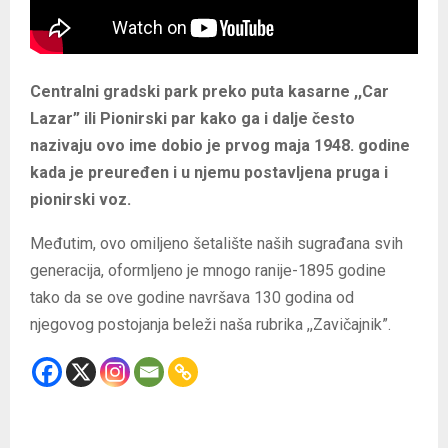
Centralni gradski park preko puta kasarne ,,Car
Lazar” ili Pionirski par kako ga i dalje često
nazivaju ovo ime dobio je prvog maja 1948. godine
kada je preuređen i u njemu postavljena pruga i
pionirski voz.
Međutim, ovo omiljeno šetalište naših sugrađana svih
generacija, oformljeno je mnogo ranije-1895 godine
tako da se ove godine navršava 130 godina od
njegovog postojanja beleži naša rubrika ,,Zavičajnik”.