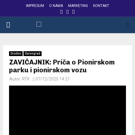
IMPRESUM
O NAMA
MARKETING
KONTAKT
FACEBOOK
INSTAGRAM
YOUTUBE
PRIMARY
MENU
Društvo
Šarengrad
ZAVIČAJNIK: Priča o Pionirskom
parku i pionirskom vozu
Autor:
RTK
07/12/2025 14:21