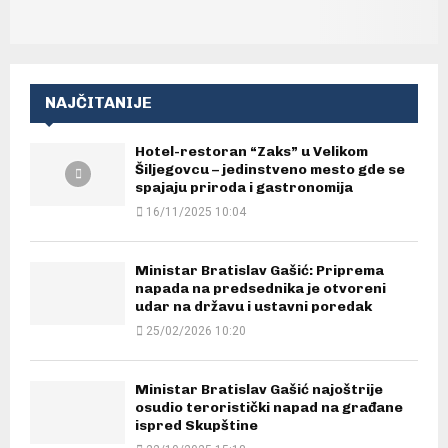
NAJČITANIJE
Hotel-restoran “Zaks” u Velikom
Šiljegovcu – jedinstveno mesto gde se
spajaju priroda i gastronomija
16/11/2025 10:04
Ministar Bratislav Gašić: Priprema
napada na predsednika je otvoreni
udar na državu i ustavni poredak
25/02/2026 10:20
Ministar Bratislav Gašić najoštrije
osudio teroristički napad na građane
ispred Skupštine