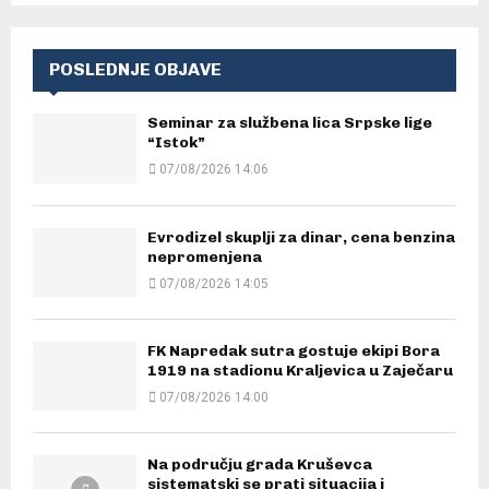
POSLEDNJE OBJAVE
Seminar za službena lica Srpske lige
“Istok”
07/08/2026 14:06
Evrodizel skuplji za dinar, cena benzina
nepromenjena
07/08/2026 14:05
FK Napredak sutra gostuje ekipi Bora
1919 na stadionu Kraljevica u Zaječaru
07/08/2026 14:00
Na području grada Kruševca
sistematski se prati situacija i