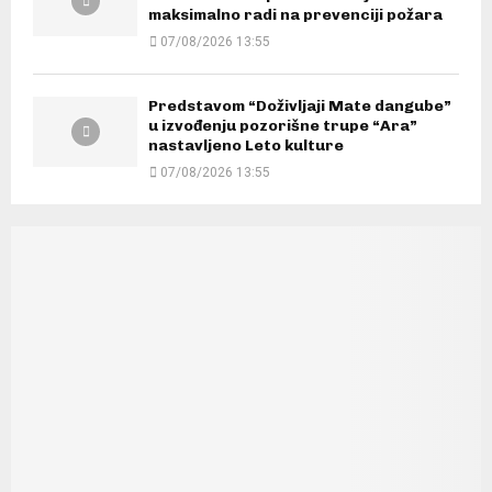
maksimalno radi na prevenciji požara
07/08/2026 13:55
Predstavom “Doživljaji Mate dangube”
u izvođenju pozorišne trupe “Ara”
nastavljeno Leto kulture
07/08/2026 13:55