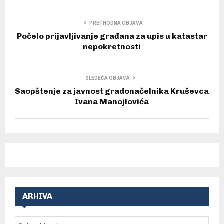
PRETHODNA OBJAVA
Počelo prijavljivanje građana za upis u katastar
nepokretnosti
SLEDEĆA OBJAVA
Saopštenje za javnost gradonačelnika Kruševca
Ivana Manojlovića
ARHIVA