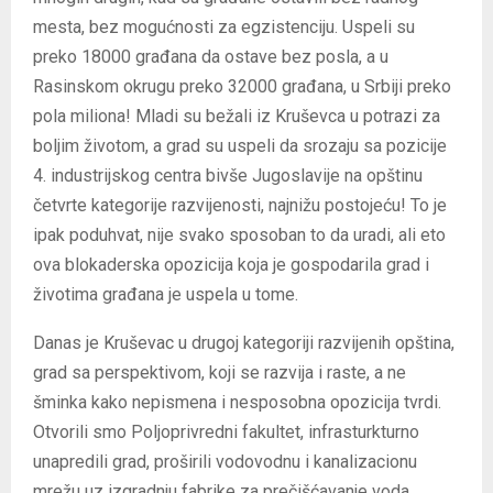
mesta, bez mogućnosti za egzistenciju. Uspeli su
preko 18000 građana da ostave bez posla, a u
Rasinskom okrugu preko 32000 građana, u Srbiji preko
pola miliona! Mladi su bežali iz Kruševca u potrazi za
boljim životom, a grad su uspeli da srozaju sa pozicije
4. industrijskog centra bivše Jugoslavije na opštinu
četvrte kategorije razvijenosti, najnižu postojeću! To je
ipak poduhvat, nije svako sposoban to da uradi, ali eto
ova blokaderska opozicija koja je gospodarila grad i
životima građana je uspela u tome.
Danas je Kruševac u drugoj kategoriji razvijenih opština,
grad sa perspektivom, koji se razvija i raste, a ne
šminka kako nepismena i nesposobna opozicija tvrdi.
Otvorili smo Poljoprivredni fakultet, infrasturkturno
unapredili grad, proširili vodovodnu i kanalizacionu
mrežu uz izgradnju fabrike za prečišćavanje voda,