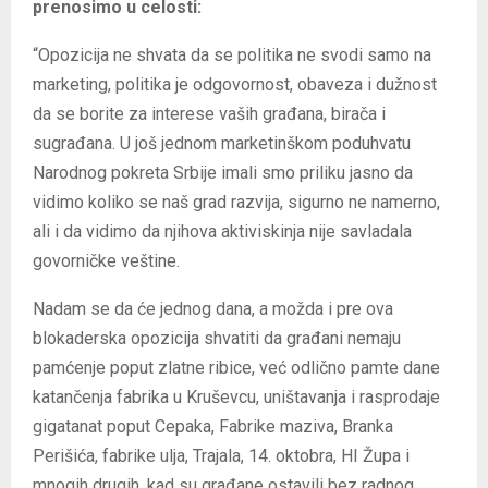
prenosimo u celosti:
“Opozicija ne shvata da se politika ne svodi samo na
marketing, politika je odgovornost, obaveza i dužnost
da se borite za interese vaših građana, birača i
sugrađana. U još jednom marketinškom poduhvatu
Narodnog pokreta Srbije imali smo priliku jasno da
vidimo koliko se naš grad razvija, sigurno ne namerno,
ali i da vidimo da njihova aktiviskinja nije savladala
govorničke veštine.
Nadam se da će jednog dana, a možda i pre ova
blokaderska opozicija shvatiti da građani nemaju
pamćenje poput zlatne ribice, već odlično pamte dane
katančenja fabrika u Kruševcu, uništavanja i rasprodaje
gigatanat poput Cepaka, Fabrike maziva, Branka
Perišića, fabrike ulja, Trajala, 14. oktobra, HI Župa i
mnogih drugih, kad su građane ostavili bez radnog