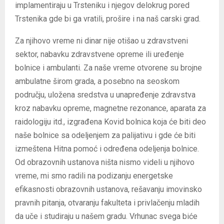
implamentiraju u Trsteniku i njegov delokrug pored
Trstenika gde bi ga vratili, prošire i na naš carski grad.
Za njihovo vreme ni dinar nije otišao u zdravstveni
sektor, nabavku zdravstvene opreme ili uređenje
bolnice i ambulanti. Za naše vreme otvorene su brojne
ambulatne širom grada, a posebno na seoskom
području, uložena sredstva u unapređenje zdravstva
kroz nabavku opreme, magnetne rezonance, aparata za
raidologiju itd., izgrađena Kovid bolnica koja će biti deo
naše bolnice sa odeljenjem za palijativu i gde će biti
izmeštena Hitna pomoć i određena odeljenja bolnice.
Od obrazovnih ustanova ništa nismo videli u njihovo
vreme, mi smo radili na podizanju energetske
efikasnosti obrazovnih ustanova, rešavanju imovinsko
pravnih pitanja, otvaranju fakulteta i privlačenju mladih
da uče i studiraju u našem gradu. Vrhunac svega biće