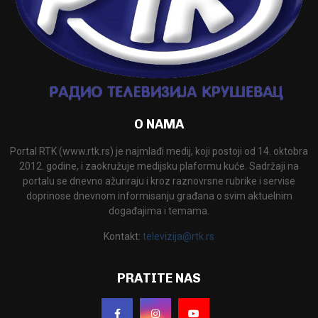
O NAMA
Portal RTK (www.rtk.rs) je najmlađi medij, koji postoji od 14. oktobra
2012. godine, i zaokružuje medijsku plaformu kuće. Sadržaji na
portalu se dnevno ažuriraju i kroz raznovrsne rubrike i servise
doprinose dnevnom informisanju građana o svim aktuelnim
događajima i temama.
Kontakt:
televizija@rtk.rs
PRATITE NAS