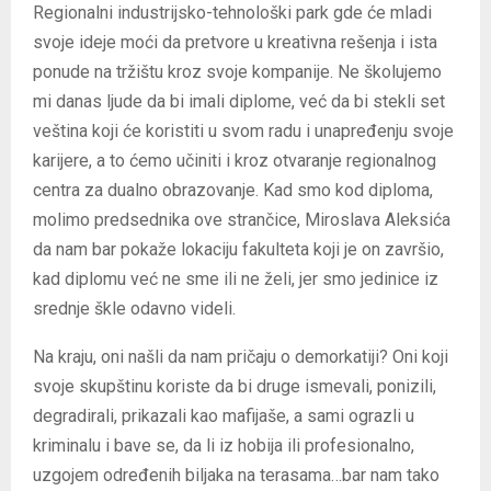
Regionalni industrijsko-tehnološki park gde će mladi
svoje ideje moći da pretvore u kreativna rešenja i ista
ponude na tržištu kroz svoje kompanije. Ne školujemo
mi danas ljude da bi imali diplome, već da bi stekli set
veština koji će koristiti u svom radu i unapređenju svoje
karijere, a to ćemo učiniti i kroz otvaranje regionalnog
centra za dualno obrazovanje. Kad smo kod diploma,
molimo predsednika ove strančice, Miroslava Aleksića
da nam bar pokaže lokaciju fakulteta koji je on završio,
kad diplomu već ne sme ili ne želi, jer smo jedinice iz
srednje škle odavno videli.
Na kraju, oni našli da nam pričaju o demorkatiji? Oni koji
svoje skupštinu koriste da bi druge ismevali, ponizili,
degradirali, prikazali kao mafijaše, a sami ograzli u
kriminalu i bave se, da li iz hobija ili profesionalno,
uzgojem određenih biljaka na terasama…bar nam tako