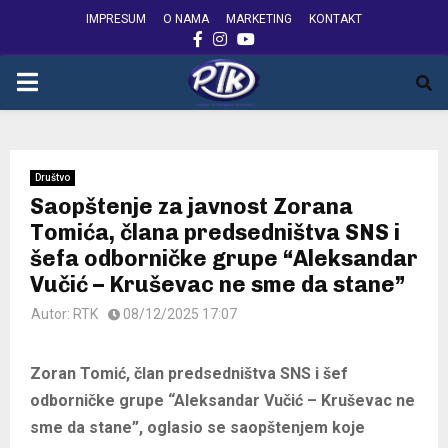
IMPRESUM
O NAMA
MARKETING
KONTAKT
FACEBOOK
INSTAGRAM
YOUTUBE
PRIMARY
MENU
Društvo
Saopštenje za javnost Zorana
Tomića, člana predsedništva SNS i
šefa odborničke grupe “Aleksandar
Vučić – Kruševac ne sme da stane”
Autor:
RTK
08/12/2025 17:07
Zoran Tomić, član predsedništva SNS i šef
odborničke grupe “Aleksandar Vučić – Kruševac ne
sme da stane”, oglasio se saopštenjem koje