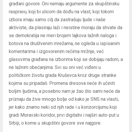
građani govore. Oni nemaju argumente za skupštinsku
raspravu, koji bi ulicom da dođu na vlast, koji tokom
izbora imaju samo cilj da zastrašuju ljude i naše
aktiviste, da plasiraju laži i neistine moraju da shvate da
se demokratija ne meri brojem lajkova lažnih naloga i
botova na društvenim mrežama, ne ogleda u ispisanim
komentarima i izgovorenim rečima mržnje, već
glasovima građana na izborima koji se dobijaju radom, a
ne lažnim obećanjima. Svi su oni već viđeni u
političkom životu grada Kruševca kroz druge stranke
kojima su pripadali. Promena dresova neće ih učiniti
boljim ljudima, a posebno nam je žao što sami neće da
priznaju da žive mnogo bolje od kako je SNS na vlasti,
jer kako znamo neki od njih rade i u konzorcijumu koji
gradi Moravski koridor, prvi digitalni i najširi auto-put u
Srbiji, o kome u skupštini govore sve najgore.