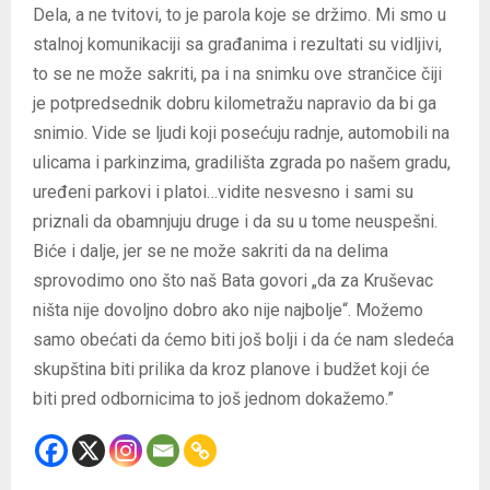
Dela, a ne tvitovi, to je parola koje se držimo. Mi smo u
stalnoj komunikaciji sa građanima i rezultati su vidljivi,
to se ne može sakriti, pa i na snimku ove strančice čiji
je potpredsednik dobru kilometražu napravio da bi ga
snimio. Vide se ljudi koji posećuju radnje, automobili na
ulicama i parkinzima, gradilišta zgrada po našem gradu,
uređeni parkovi i platoi…vidite nesvesno i sami su
priznali da obamnjuju druge i da su u tome neuspešni.
Biće i dalje, jer se ne može sakriti da na delima
sprovodimo ono što naš Bata govori „da za Kruševac
ništa nije dovoljno dobro ako nije najbolje“. Možemo
samo obećati da ćemo biti još bolji i da će nam sledeća
skupština biti prilika da kroz planove i budžet koji će
biti pred odbornicima to još jednom dokažemo.”