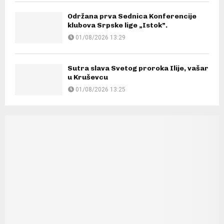
Održana prva Sednica Konferencije
klubova Srpske lige „Istok”.
01/08/2026 13:29
Sutra slava Svetog proroka Ilije, vašar
u Kruševcu
01/08/2026 13:25