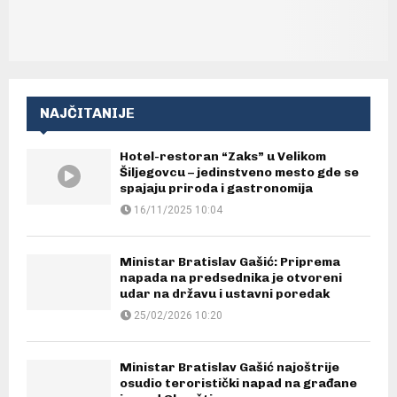
NAJČITANIJE
Hotel-restoran “Zaks” u Velikom
Šiljegovcu – jedinstveno mesto gde se
spajaju priroda i gastronomija
16/11/2025 10:04
Ministar Bratislav Gašić: Priprema
napada na predsednika je otvoreni
udar na državu i ustavni poredak
25/02/2026 10:20
Ministar Bratislav Gašić najoštrije
osudio teroristički napad na građane