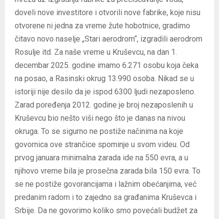
doveli nove investitore i otvorili nove fabrike, koje nisu
otvorene ni jedna za vreme žute hobotnice, gradimo
čitavo novo naselje „Stari aerodrom“, izgradili aerodrom
Rosulje itd. Za naše vreme u Kruševcu, na dan 1.
decembar 2025. godine imamo 6.271 osobu koja čeka
na posao, a Rasinski okrug 13.990 osoba. Nikad se u
istoriji nije desilo da je ispod 6300 ljudi nezaposleno.
Zarad poređenja 2012. godine je broj nezaposlenih u
Kruševcu bio nešto viši nego što je danas na nivou
okruga. To se sigurno ne postiže načinima na koje
govornica ove strančice spominje u svom videu. Od
prvog januara minimalna zarada ide na 550 evra, a u
njihovo vreme bila je prosečna zarada bila 150 evra. To
se ne postiže govorancijama i lažnim obećanjima, već
predanim radom i to zajedno sa građanima Kruševca i
Srbije. Da ne govorimo koliko smo povećali budžet za