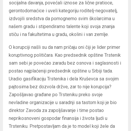
socijalna davanja, povećali iznose za lične pratioce,
gerontodomaćice i uveli kategoriju roditelj-negovatelj,
izdvojili sredstva da pomognemo svim školarcima u
našem gradu i stipendiramo talente koji svoja znanja
stiču i na fakultetima u gradu, okolini i van zemlje.
O korupciji našli su da nam pričaju oni čiji je lider primer
koruptivnog političara. Kao predsednik opštine Trstenik
sam sebi je povećao zaradu bez osnova i saglasnosti i
postao najplaćeniji predsednik opštine u Srbiji tada.
Uradio gasifikaciju Trstenika i dela Kruševca sa svojim
pajtosima bez dozvola držve, zar to nije korupcija?
Zapošljavao građane po Trsteniku preko svoje
nevladine organizacije u saradnji sa tastom koji je bio
direktor Zavoda za zapoljšavanje i time postao
neprikosnoveni gospodar finansija i života ljudi u
Trsteniku. Pretpostavljam da je to model koji žele da