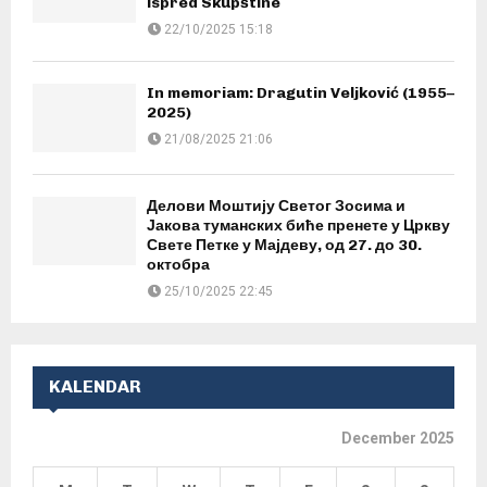
ispred Skupštine
22/10/2025 15:18
In memoriam: Dragutin Veljković (1955–
2025)
21/08/2025 21:06
Делови Моштију Светог Зосима и
Јакова туманских биће пренете у Цркву
Свете Петке у Мајдеву, од 27. до 30.
октобра
25/10/2025 22:45
KALENDAR
December 2025