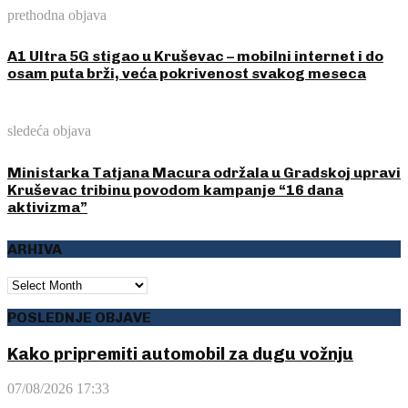
prethodna objava
A1 Ultra 5G stigao u Kruševac – mobilni internet i do
osam puta brži, veća pokrivenost svakog meseca
sledeća objava
Ministarka Tatjana Macura održala u Gradskoj upravi
Kruševac tribinu povodom kampanje “16 dana
aktivizma”
ARHIVA
ARHIVA
POSLEDNJE OBJAVE
Kako pripremiti automobil za dugu vožnju
07/08/2026 17:33