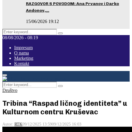
RAZGOVOR S POVODOM: Ana Prvanov i Darko
Andonov,…
15/06/2026 19:12
Search
Pretraga
for:
08/08/2026 - 08:19
Impresum
O nama
Marketing
Kontakt
Facebook
Instagram
Youtube
Primary
Menu
Search
Pretraga
for:
Društvo
Tribina “Raspad ličnog identiteta” u
Kulturnom centru Kruševac
Autor:
RTK
09/12/2025 13:59
09/12/2025 16:03