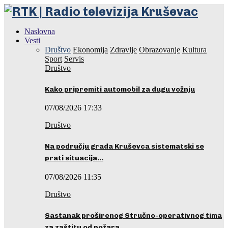
Naslovna
Vesti
Društvo
Ekonomija
Zdravlje
Obrazovanje
Kultura
Sport
Servis
Društvo
Kako pripremiti automobil za dugu vožnju
07/08/2026 17:33
Društvo
Na području grada Kruševca sistematski se
prati situacija…
07/08/2026 11:35
Društvo
Sastanak proširenog Stručno-operativnog tima
za zaštitu od požara