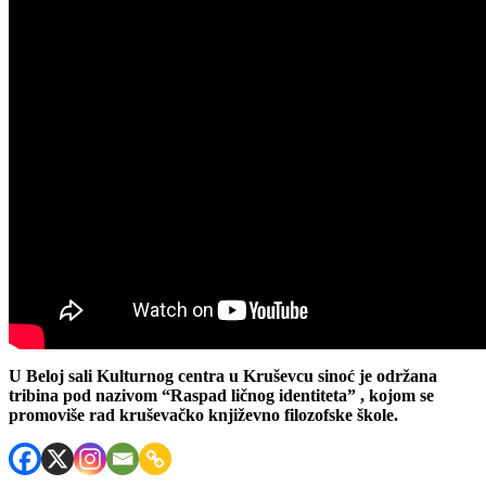
U Beloj sali Kulturnog centra u Kruševcu sinoć je održana
tribina pod nazivom “Raspad ličnog identiteta” , kojom se
promoviše rad kruševačko književno filozofske škole.