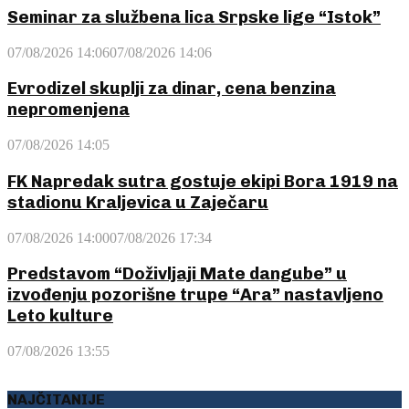
Seminar za službena lica Srpske lige “Istok”
07/08/2026 14:06
07/08/2026 14:06
Evrodizel skuplji za dinar, cena benzina
nepromenjena
07/08/2026 14:05
FK Napredak sutra gostuje ekipi Bora 1919 na
stadionu Kraljevica u Zaječaru
07/08/2026 14:00
07/08/2026 17:34
Predstavom “Doživljaji Mate dangube” u
izvođenju pozorišne trupe “Ara” nastavljeno
Leto kulture
07/08/2026 13:55
NAJČITANIJE