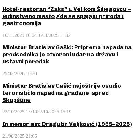
Hotel-restoran “Zaks” u Velikom Šiljegovcu –
jedinstveno mesto gde se spajaju priroda i
gastronomija
16/11/2025 10:04
16/11/2025 11:32
Ministar Bratislav Gašić: Priprema napada na
predsednika je otvoreni udar na državu i
ustavni poredak
25/02/2026 10:20
Ministar Bratislav Gašić najoštrije osudio
teroristički napad na građane ispred
Skupštine
22/10/2025 15:18
22/10/2025 15:19
In memoriam: Dragutin Veljković (1955–2025)
21/08/2025 21:06