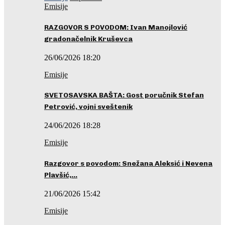
Emisije
RAZGOVOR S POVODOM: Ivan Manojlović
gradonačelnik Kruševca
26/06/2026 18:20
Emisije
SVETOSAVSKA BAŠTA: Gost poručnik Stefan
Petrović, vojni sveštenik
24/06/2026 18:28
Emisije
Razgovor s povodom: Snežana Aleksić i Nevena
Plavšić,…
21/06/2026 15:42
Emisije