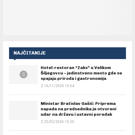
NAJČITANIJE
Hotel-restoran “Zaks” u Velikom
Šiljegovcu – jedinstveno mesto gde se
spajaju priroda i gastronomija
16/11/2025 10:04
Ministar Bratislav Gašić: Priprema
napada na predsednika je otvoreni
udar na državu i ustavni poredak
25/02/2026 10:20