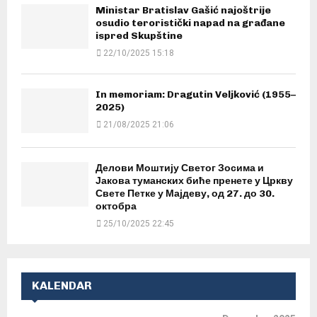
Ministar Bratislav Gašić najoštrije
osudio teroristički napad na građane
ispred Skupštine
22/10/2025 15:18
In memoriam: Dragutin Veljković (1955–
2025)
21/08/2025 21:06
Делови Моштију Светог Зосима и
Јакова туманских биће пренете у Цркву
Свете Петке у Мајдеву, од 27. до 30.
октобра
25/10/2025 22:45
KALENDAR