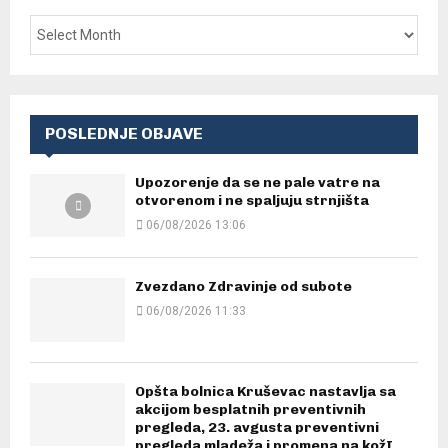
POSLEDNJE OBJAVE
Upozorenje da se ne pale vatre na
otvorenom i ne spaljuju strnjišta
06/08/2026 13:06
Zvezdano Zdravinje od subote
06/08/2026 11:33
Opšta bolnica Kruševac nastavlja sa
akcijom besplatnih preventivnih
pregleda, 23. avgusta preventivni
pregleda mladeža i promena na kožI