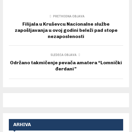
PRETHODNA OBJAVA
Filijala u Kruševcu Nacionalne službe
zapošljavanja u ovoj godini beleži pad stope
nezaposlenosti
SLEDEĆA OBJAVA
Održano takmičenje pevača amatera “Lomnički
đerdani”
ARHIVA