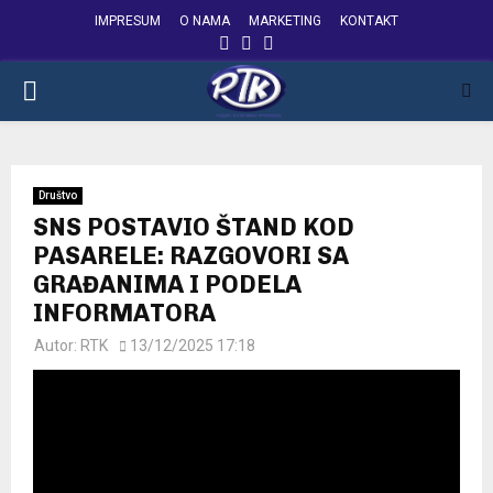
IMPRESUM
O NAMA
MARKETING
KONTAKT
FACEBOOK
INSTAGRAM
YOUTUBE
PRIMARY
MENU
Društvo
SNS POSTAVIO ŠTAND KOD
PASARELE: RAZGOVORI SA
GRAĐANIMA I PODELA
INFORMATORA
Autor:
RTK
13/12/2025 17:18