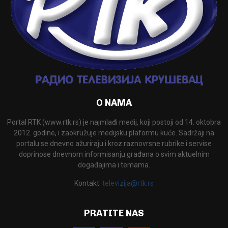
O NAMA
Portal RTK (www.rtk.rs) je najmlađi medij, koji postoji od 14. oktobra
2012. godine, i zaokružuje medijsku plaformu kuće. Sadržaji na
portalu se dnevno ažuriraju i kroz raznovrsne rubrike i servise
doprinose dnevnom informisanju građana o svim aktuelnim
događajima i temama.
Kontakt:
televizija@rtk.rs
PRATITE NAS