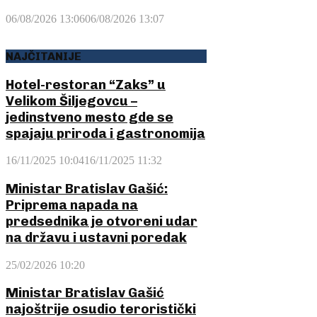
06/08/2026 13:06
06/08/2026 13:07
NAJČITANIJE
Hotel-restoran “Zaks” u
Velikom Šiljegovcu –
jedinstveno mesto gde se
spajaju priroda i gastronomija
16/11/2025 10:04
16/11/2025 11:32
Ministar Bratislav Gašić:
Priprema napada na
predsednika je otvoreni udar
na državu i ustavni poredak
25/02/2026 10:20
Ministar Bratislav Gašić
najoštrije osudio teroristički