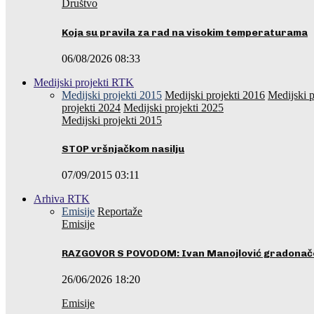
Društvo
Koja su pravila za rad na visokim temperaturama
06/08/2026 08:33
Medijski projekti RTK
Medijski projekti 2015
Medijski projekti 2016
Medijski p
projekti 2024
Medijski projekti 2025
Medijski projekti 2015
STOP vršnjačkom nasilju
07/09/2015 03:11
Arhiva RTK
Emisije
Reportaže
Emisije
RAZGOVOR S POVODOM: Ivan Manojlović gradonače
26/06/2026 18:20
Emisije