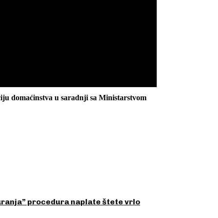
ciju domaćinstva u saradnji sa Ministarstvom
ranja” procedura naplate štete vrlo