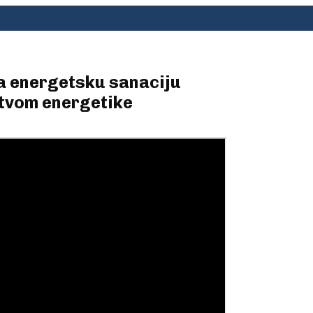
za energetsku sanaciju
stvom energetike