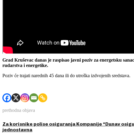
Grad Kruševac danas je raspisao javni poziv za energetsku sana
rudarstva i energetike.
Poziv će trajati narednih 45 dana ili do utroška izdvojenih sredstava.
prethodna objava
Za korisnike polise osiguranja Kompanije “Dunav osigu
jednostavna