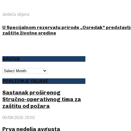
sledeća objava
U Specijalnom rezervatu prirode „Osredak“ predstavlj
zaštite životne sredine
ARHIVA
ARHIVA
POSLEDNJE OBJAVE
Sastanak proširenog
Stručno-operativnog tima za
zaštitu od požara
06/08/2026 20:02
Prva nedelja avgusta