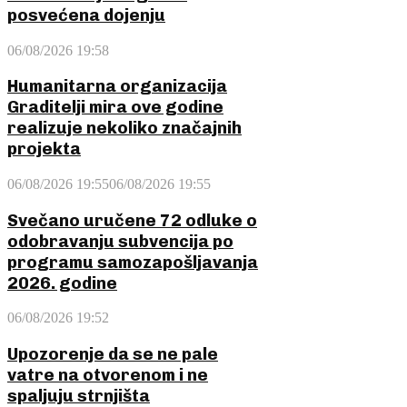
posvećena dojenju
06/08/2026 19:58
Humanitarna organizacija
Graditelji mira ove godine
realizuje nekoliko značajnih
projekta
06/08/2026 19:55
06/08/2026 19:55
Svečano uručene 72 odluke o
odobravanju subvencija po
programu samozapošljavanja
2026. godine
06/08/2026 19:52
Upozorenje da se ne pale
vatre na otvorenom i ne
spaljuju strnjišta