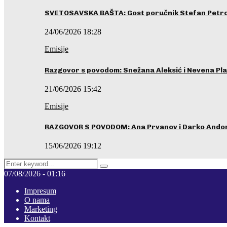
SVETOSAVSKA BAŠTA: Gost poručnik Stefan Petrovi
24/06/2026 18:28
Emisije
Razgovor s povodom: Snežana Aleksić i Nevena Pla
21/06/2026 15:42
Emisije
RAZGOVOR S POVODOM: Ana Prvanov i Darko Ando
15/06/2026 19:12
Search
Pretraga
for:
07/08/2026 - 01:16
Impresum
O nama
Marketing
Kontakt