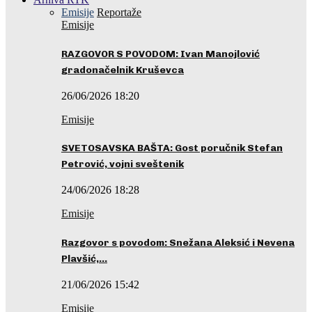
Emisije
Reportaže
Emisije
RAZGOVOR S POVODOM: Ivan Manojlović
gradonačelnik Kruševca
26/06/2026 18:20
Emisije
SVETOSAVSKA BAŠTA: Gost poručnik Stefan
Petrović, vojni sveštenik
24/06/2026 18:28
Emisije
Razgovor s povodom: Snežana Aleksić i Nevena
Plavšić,…
21/06/2026 15:42
Emisije