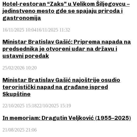
Hotel-restoran “Zaks” u Velikom Šiljegovcu –
jedinstveno mesto gde se spajaju priroda i
gastronomija
16/11/2025 10:04
16/11/2025 11:32
Ministar Bratislav Gašić: Priprema napada na
predsednika je otvoreni udar na državu i
ustavni poredak
25/02/2026 10:20
Ministar Bratislav Gašić najoštrije osudio
teroristički napad na građane ispred
Skupštine
22/10/2025 15:18
22/10/2025 15:19
In memoriam: Dragutin Veljković (1955–2025)
21/08/2025 21:06