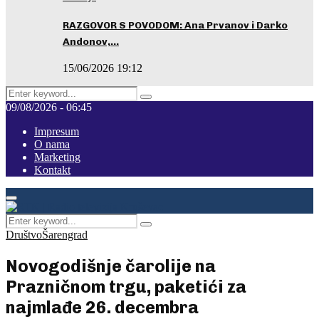
RAZGOVOR S POVODOM: Ana Prvanov i Darko
Andonov,…
15/06/2026 19:12
Search
Pretraga
for:
09/08/2026 - 06:45
Impresum
O nama
Marketing
Kontakt
Facebook
Instagram
Youtube
Primary
Menu
Search
Pretraga
for:
Društvo
Šarengrad
Novogodišnje čarolije na
Prazničnom trgu, paketići za
najmlađe 26. decembra