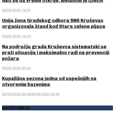
Ako se na vreme otkrije, melanom je izlečiv
08/08/2026 14:35
Unija žena Gradskog odbora SNS Kruševac
organizovala štand kod Stare zelene pijace
08/08/2026 14:32
Na području grada Kruševca sistematski se
prati situacija i maksimalno radi na prevenciji
požara
08/08/2026 09:42
Kupališna sezona jedna od uspešnijih na
otvorenim bazenima
08/08/2026 09:40
08/08/2026 09:46
NAJČITANIJE