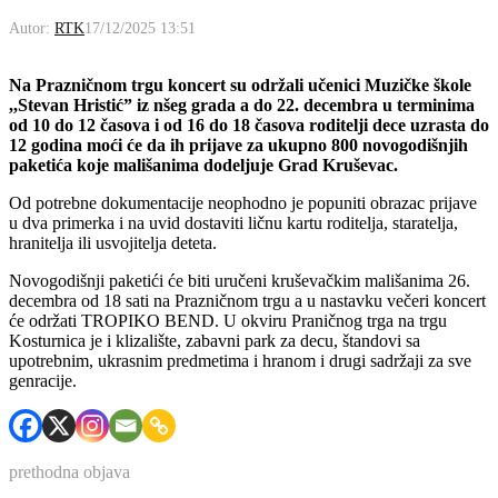
Autor:
RTK
17/12/2025 13:51
Na Prazničnom trgu koncert su održali učenici Muzičke škole
,,Stevan Hristić” iz nšeg grada a do 22. decembra u terminima
od 10 do 12 časova i od 16 do 18 časova roditelji dece uzrasta do
12 godina moći će da ih prijave za ukupno 800 novogodišnjih
paketića koje mališanima dodeljuje Grad Kruševac.
Od potrebne dokumentacije neophodno je popuniti obrazac prijave
u dva primerka i na uvid dostaviti ličnu kartu roditelja, staratelja,
hranitelja ili usvojitelja deteta.
Novogodišnji paketići će biti uručeni kruševačkim mališanima 26.
decembra od 18 sati na Prazničnom trgu a u nastavku večeri koncert
će održati TROPIKO BEND. U okviru Praničnog trga na trgu
Kosturnica je i klizalište, zabavni park za decu, štandovi sa
upotrebnim, ukrasnim predmetima i hranom i drugi sadržaji za sve
genracije.
prethodna objava