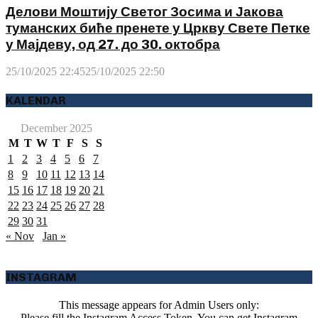
Делови Моштију Светог Зосима и Јакова
туманских биће пренете у Цркву Свете Петке
у Мајдеву, од 27. до 30. октобра
25/10/2025 22:45
25/10/2025 22:50
KALENDAR
December 2025
M
T
W
T
F
S
S
1
2
3
4
5
6
7
8
9
10
11
12
13
14
15
16
17
18
19
20
21
22
23
24
25
26
27
28
29
30
31
« Nov
Jan »
INSTAGRAM
This message appears for Admin Users only:
Please fill the Instagram Access Token. You can get Instagram