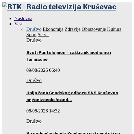
Naslovna
Vesti
Društvo
Ekonomija
Zdravlje
Obrazovanje
Kultura
Sport
Servis
Društvo
Sveti Pantelejmon – zaštitnik medicine i
farmacije
09/08/2026 06:40
Društvo
Unija žena Gradskog odbora SNS Kruševac
organizovala štand…
08/08/2026 14:32
Društvo
Na području grada Kruševca sistematski se