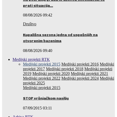
prati situacija…
08/08/2026 09:42
Društvo
Kupališna sezona jedna od uspešnijih na
otvorenim bazenima
08/08/2026 09:40
Medijski projekti RTK
Medijski projekti 2015
Medijski projekti 2016
Medijski
projekti 2017
Medijski projekti 2018
Medijski projekti
2019
Medijski projekti 2020
Medijski projekti 2021
Medijski projekti 2022
Medijski projekti 2024
Medijski
projekti 2025
Medijski projekti 2015
STOP vršnjačkom nasilju
07/09/2015 03:11
Arhiva RTK