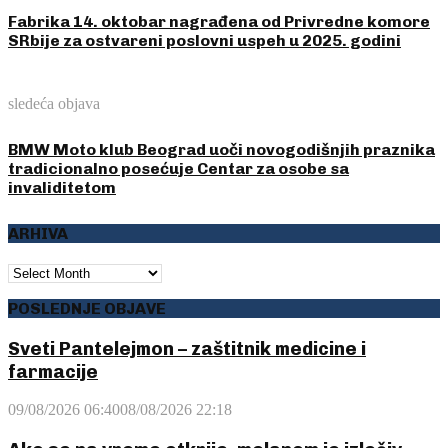
Fabrika 14. oktobar nagrađena od Privredne komore
SRbije za ostvareni poslovni uspeh u 2025. godini
sledeća objava
BMW Moto klub Beograd uoči novogodišnjih praznika
tradicionalno posećuje Centar za osobe sa
invaliditetom
ARHIVA
ARHIVA
POSLEDNJE OBJAVE
Sveti Pantelejmon – zaštitnik medicine i
farmacije
09/08/2026 06:40
08/08/2026 22:18