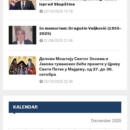
ispred Skupštine
22/10/2025 15:18
In memoriam: Dragutin Veljković (1955–
2025)
21/08/2025 21:06
Делови Моштију Светог Зосима и
Јакова туманских биће пренете у Цркву
Свете Петке у Мајдеву, од 27. до 30.
октобра
25/10/2025 22:45
KALENDAR
December 2025