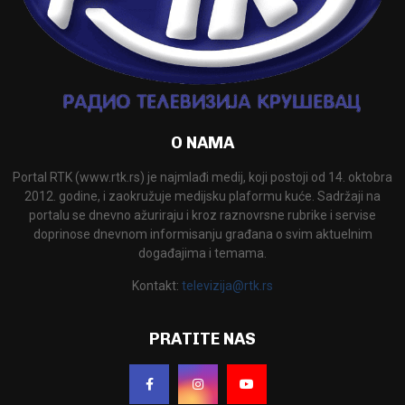
O NAMA
Portal RTK (www.rtk.rs) je najmlađi medij, koji postoji od 14. oktobra
2012. godine, i zaokružuje medijsku plaformu kuće. Sadržaji na
portalu se dnevno ažuriraju i kroz raznovrsne rubrike i servise
doprinose dnevnom informisanju građana o svim aktuelnim
događajima i temama.
Kontakt:
televizija@rtk.rs
PRATITE NAS