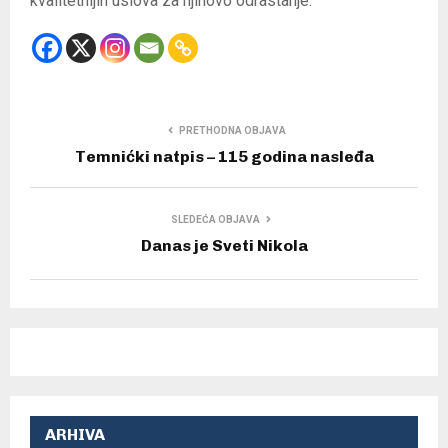
kvalitetnijih uslova za njihovo odrastanje.
PRETHODNA OBJAVA
Temnićki natpis – 115 godina nasleđa
SLEDEĆA OBJAVA
Danas je Sveti Nikola
ARHIVA