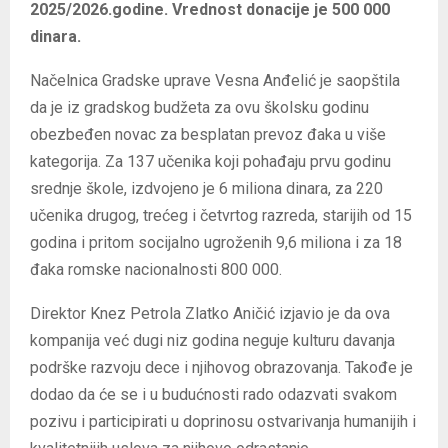
2025/2026.godine. Vrednost donacije je 500 000
dinara.
Načelnica Gradske uprave Vesna Anđelić je saopštila
da je iz gradskog budžeta za ovu školsku godinu
obezbeđen novac za besplatan prevoz đaka u više
kategorija. Za 137 učenika koji pohađaju prvu godinu
srednje škole, izdvojeno je 6 miliona dinara, za 220
učenika drugog, trećeg i četvrtog razreda, starijih od 15
godina i pritom socijalno ugroženih 9,6 miliona i za 18
đaka romske nacionalnosti 800 000.
Direktor Knez Petrola Zlatko Aničić izjavio je da ova
kompanija već dugi niz godina neguje kulturu davanja
podrške razvoju dece i njihovog obrazovanja. Takođe je
dodao da će se i u budućnosti rado odazvati svakom
pozivu i participirati u doprinosu ostvarivanja humanijih i