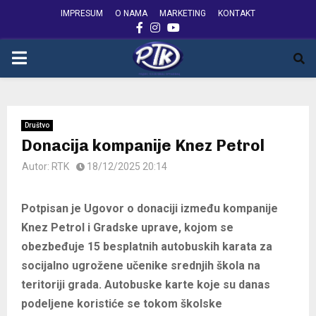
IMPRESUM
O NAMA
MARKETING
KONTAKT
FACEBOOK
INSTAGRAM
YOUTUBE
PRIMARY
MENU
Društvo
Donacija kompanije Knez Petrol
Autor:
RTK
18/12/2025 20:14
Potpisan je Ugovor o donaciji između kompanije
Knez Petrol i Gradske uprave, kojom se
obezbeđuje 15 besplatnih autobuskih karata za
socijalno ugrožene učenike srednjih škola na
teritoriji grada. Autobuske karte koje su danas
podeljene koristiće se tokom školske