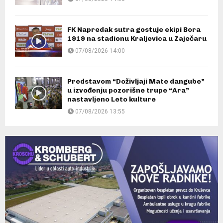
FK Napredak sutra gostuje ekipi Bora
1919 na stadionu Kraljevica u Zaječaru
07/08/2026 14:00
Predstavom “Doživljaji Mate dangube”
u izvođenju pozorišne trupe “Ara”
nastavljeno Leto kulture
07/08/2026 13:55