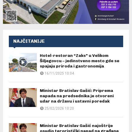
NAJČITANIJE
Hotel-restoran “Zaks” u Velikom
Šiljegovcu – jedinstveno mesto gde se
spajaju priroda i gastronomija
16/11/2025 10:04
Ministar Bratislav Gašić: Priprema
napada na predsednika je otvoreni
udar na državu i ustavni poredak
25/02/2026 10:20
Ministar Bratislav Gašić najoštrije
osudio teroristički napad na građane