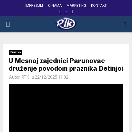
IMPRESUM
O NAMA
MARKETING
KONTAKT
FACEBOOK
INSTAGRAM
YOUTUBE
PRIMARY
MENU
Društvo
U Mesnoj zajednici Parunovac
druženje povodom praznika Detinjci
Autor:
RTK
22/12/2025 11:02