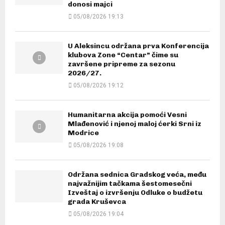
donosi majci
05/08/2026 19:13
U Aleksincu održana prva Konferencija
klubova Zone “Centar” čime su
završene pripreme za sezonu
2026/27.
05/08/2026 19:12
Humanitarna akcija pomoći Vesni
Mlađenović i njenoj maloj ćerki Srni iz
Modrice
05/08/2026 19:08
Održana sednica Gradskog veća, među
najvažnijim tačkama šestomesečni
Izveštaj o izvršenju Odluke o budžetu
grada Kruševca
05/08/2026 19:04