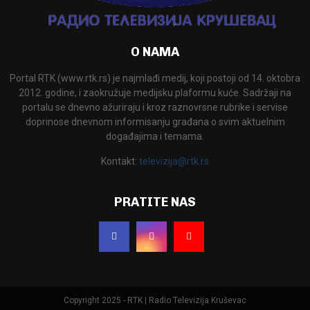
O NAMA
Portal RTK (www.rtk.rs) je najmlađi medij, koji postoji od 14. oktobra
2012. godine, i zaokružuje medijsku plaformu kuće. Sadržaji na
portalu se dnevno ažuriraju i kroz raznovrsne rubrike i servise
doprinose dnevnom informisanju građana o svim aktuelnim
događajima i temama.
Kontakt:
televizija@rtk.rs
PRATITE NAS
Copyright 2025 - RTK | Radio Televizija Kruševac