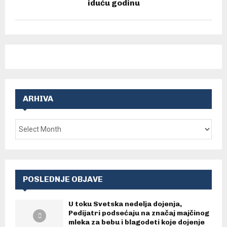
iduću godinu
ARHIVA
POSLEDNJE OBJAVE
U toku Svetska nedelja dojenja,
Pedijatri podsećaju na značaj majčinog
mleka za bebu i blagodeti koje dojenje