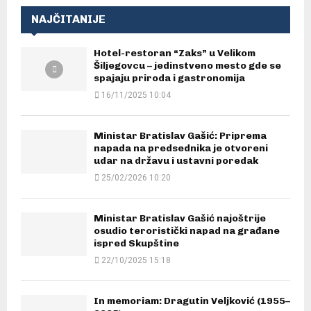
NAJČITANIJE
Hotel-restoran “Zaks” u Velikom
Šiljegovcu – jedinstveno mesto gde se
spajaju priroda i gastronomija
16/11/2025 10:04
Ministar Bratislav Gašić: Priprema
napada na predsednika je otvoreni
udar na državu i ustavni poredak
25/02/2026 10:20
Ministar Bratislav Gašić najoštrije
osudio teroristički napad na građane
ispred Skupštine
22/10/2025 15:18
In memoriam: Dragutin Veljković (1955–