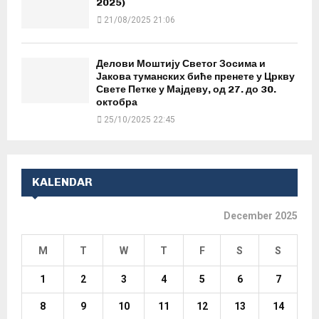
2025)
21/08/2025 21:06
Делови Моштију Светог Зосима и
Јакова туманских биће пренете у Цркву
Свете Петке у Мајдеву, од 27. до 30.
октобра
25/10/2025 22:45
KALENDAR
December 2025
M
T
W
T
F
S
S
1
2
3
4
5
6
7
8
9
10
11
12
13
14