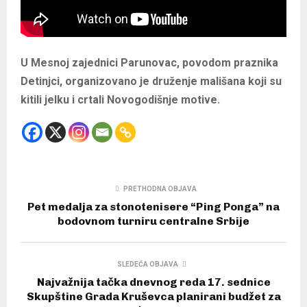
U Mesnoj zajednici Parunovac, povodom praznika
Detinjci, organizovano je druženje mališana koji su
kitili jelku i crtali Novogodišnje motive.
PRETHODNA OBJAVA
Pet medalja za stonotenisere “Ping Ponga” na
bodovnom turniru centralne Srbije
SLEDEĆA OBJAVA
Najvažnija tačka dnevnog reda 17. sednice
Skupštine Grada Kruševca planirani budžet za