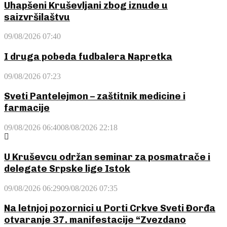
Uhapšeni Kruševljani zbog iznude u
saizvršilaštvu
09/08/2026 07:40
I druga pobeda fudbalera Napretka
09/08/2026 07:23
Sveti Pantelejmon – zaštitnik medicine i
farmacije
09/08/2026 06:40
08/08/2026 22:18
U Kruševcu održan seminar za posmatrače i
delegate Srpske lige Istok
09/08/2026 06:29
09/08/2026 07:35
Na letnjoj pozornici u Porti Crkve Sveti Đorđa
otvaranje 37. manifestacije “Zvezdano