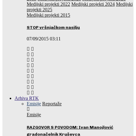
Medijski projekti 2022
Medijski projekti 2024
Medijski
projekti 2025
Medijski projekti 2015
STOP vršnjačkom nasilju
07/09/2015 03:11
Arhiva RTK
Emisije
Reportaže
Emisije
RAZGOVOR S POVODOM: Ivan Manojlović
gradonačelnik Kruševca