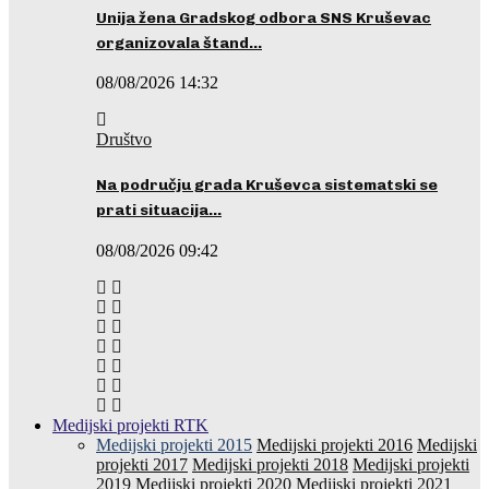
Unija žena Gradskog odbora SNS Kruševac
organizovala štand…
08/08/2026 14:32
Društvo
Na području grada Kruševca sistematski se
prati situacija…
08/08/2026 09:42
Medijski projekti RTK
Medijski projekti 2015
Medijski projekti 2016
Medijski
projekti 2017
Medijski projekti 2018
Medijski projekti
2019
Medijski projekti 2020
Medijski projekti 2021