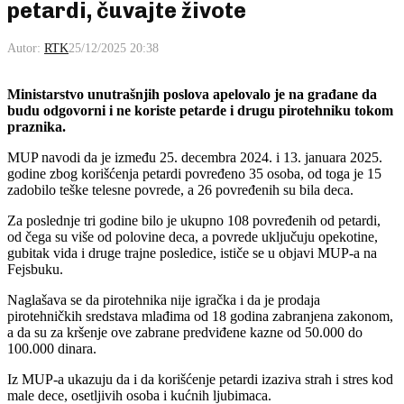
petardi, čuvajte živote
Autor:
RTK
25/12/2025 20:38
Ministarstvo unutrašnjih poslova apelovalo je na građane da
budu odgovorni i ne koriste petarde i drugu pirotehniku tokom
praznika.
MUP navodi da je između 25. decembra 2024. i 13. januara 2025.
godine zbog korišćenja petardi povređeno 35 osoba, od toga je 15
zadobilo teške telesne povrede, a 26 povređenih su bila deca.
Za poslednje tri godine bilo je ukupno 108 povređenih od petardi,
od čega su više od polovine deca, a povrede uključuju opekotine,
gubitak vida i druge trajne posledice, ističe se u objavi MUP-a na
Fejsbuku.
Naglašava se da pirotehnika nije igračka i da je prodaja
pirotehničkih sredstava mlađima od 18 godina zabranjena zakonom,
a da su za kršenje ove zabrane predviđene kazne od 50.000 do
100.000 dinara.
Iz MUP-a ukazuju da i da korišćenje petardi izaziva strah i stres kod
male dece, osetljivih osoba i kućnih ljubimaca.