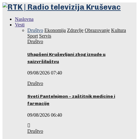
Naslovna
Vesti
Društvo
Ekonomija
Zdravlje
Obrazovanje
Kultura
Sport
Servis
Društvo
Uhapšeni Kruševljani zbog iznude u
saizvršilaštvu
09/08/2026 07:40
Društvo
Sveti Pantelejmon – zaštitnik medicine i
farmacije
09/08/2026 06:40
Društvo