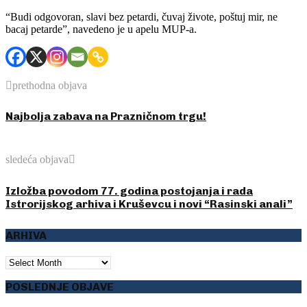
“Budi odgovoran, slavi bez petardi, čuvaj živote, poštuj mir, ne
bacaj petarde”, navedeno je u apelu MUP-a.
prethodna objava
Najbolja zabava na Prazničnom trgu!
sledeća objava
Izložba povodom 77. godina postojanja i rada
Istrorijskog arhiva i Kruševcu i novi “Rasinski anali”
ARHIVA
ARHIVA
POSLEDNJE OBJAVE