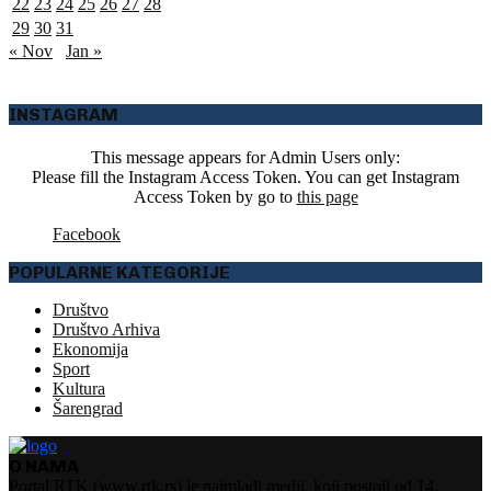
22
23
24
25
26
27
28
29
30
31
« Nov
Jan »
INSTAGRAM
This message appears for Admin Users only:
Please fill the Instagram Access Token. You can get Instagram
Access Token by go to
this page
Facebook
POPULARNE KATEGORIJE
Društvo
Društvo Arhiva
Ekonomija
Sport
Kultura
Šarengrad
O NAMA
Portal RTK (www.rtk.rs) je najmlađi medij, koji postoji od 14.