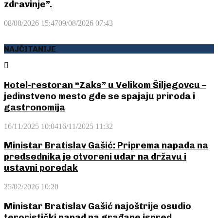
zdravinje”.
08/08/2026 15:47
09/08/2026 07:43
NAJČITANIJE
Hotel-restoran “Zaks” u Velikom Šiljegovcu –
jedinstveno mesto gde se spajaju priroda i
gastronomija
16/11/2025 10:04
16/11/2025 11:32
Ministar Bratislav Gašić: Priprema napada na
predsednika je otvoreni udar na državu i
ustavni poredak
25/02/2026 10:20
Ministar Bratislav Gašić najoštrije osudio
teroristički napad na građane ispred