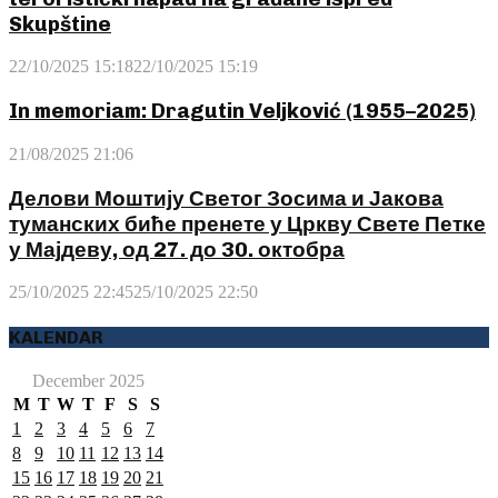
Skupštine
22/10/2025 15:18
22/10/2025 15:19
In memoriam: Dragutin Veljković (1955–2025)
21/08/2025 21:06
Делови Моштију Светог Зосима и Јакова
туманских биће пренете у Цркву Свете Петке
у Мајдеву, од 27. до 30. октобра
25/10/2025 22:45
25/10/2025 22:50
KALENDAR
December 2025
M
T
W
T
F
S
S
1
2
3
4
5
6
7
8
9
10
11
12
13
14
15
16
17
18
19
20
21