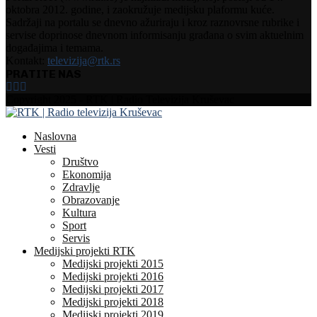
oktobra 2012. godine, i zaokružuje medijsku plaformu kuće.
Sadržaji na portalu se dnevno ažuriraju i kroz raznovrsne rubrike i
servise doprinose dnevnom informisanju građana o svim aktuelnim
događajima i temama.
Kontakt:
televizija@rtk.rs
PRATITE NAS
Facebook
Instagram
Youtube
Copyright 2025 - RTK | Radio Televizija Kruševac
Naslovna
Vesti
Društvo
Ekonomija
Zdravlje
Obrazovanje
Kultura
Sport
Servis
Medijski projekti RTK
Medijski projekti 2015
Medijski projekti 2016
Medijski projekti 2017
Medijski projekti 2018
Medijski projekti 2019